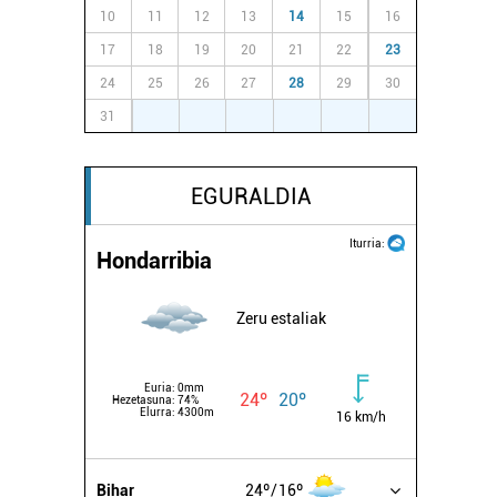
10
11
12
13
14
15
16
17
18
19
20
21
22
23
24
25
26
27
28
29
30
31
1
2
3
4
5
6
EGURALDIA
Iturria:
Hondarribia
Zeru estaliak
Euria:
0mm
24º
20º
Hezetasuna:
74%
Elurra:
4300m
16 km/h
Bihar
24º
16º