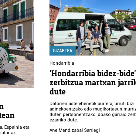
GIZARTEA
Hondarribia
‘Hondarribia bidez-bide
zerbitzua martxan jarri
dute
Datorren astelehenetik aurrera, urruti bizi
en
adinekoentzako edo mugikortasun murri
rtean
duten pertsonentzako, doako garraio zer
ezarriko dute.
a, Espainia eta
Ane Mendizabal Sarriegi
nafarrak.