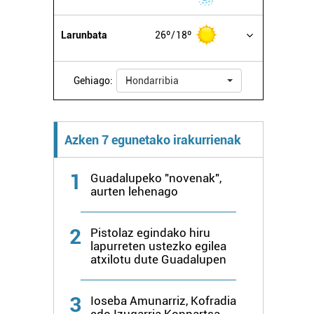
Larunbata
26º
18º
Gehiago:
Hondarribia
Azken 7 egunetako irakurrienak
1
Guadalupeko "novenak",
aurten lehenago
2
Pistolaz egindako hiru
lapurreten ustezko egilea
atxilotu dute Guadalupen
3
Ioseba Amunarriz, Kofradia