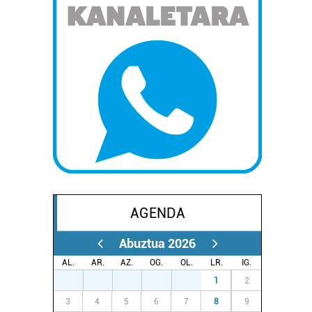
AGENDA
Abuztua 2026
AL.
AR.
AZ.
OG.
OL.
LR.
IG.
27
28
29
30
31
1
2
3
4
5
6
7
8
9