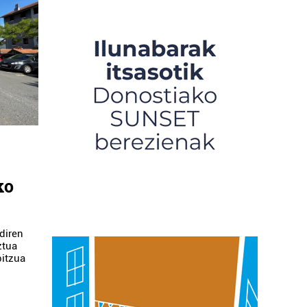
’
ko
 diren
ztua
bitzua