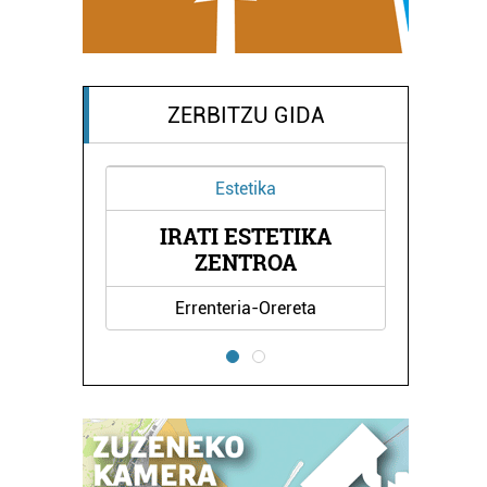
ZERBITZU GIDA
Estetika
KO
IRATI ESTETIKA
L
ZENTROA
Errenteria-Orereta