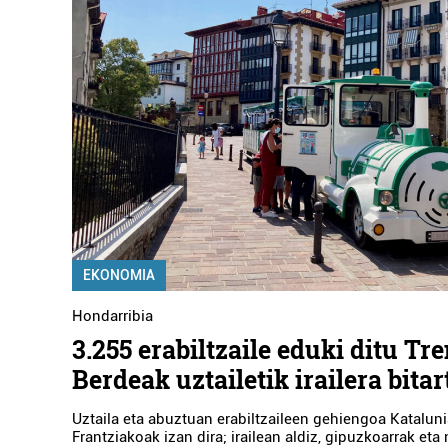
EKONOMIA
Hondarribia
3.255 erabiltzaile eduki ditu Tr
Berdeak uztailetik irailera bita
Uztaila eta abuztuan erabiltzaileen gehiengoa Kataluni
Frantziakoak izan dira; irailean aldiz, gipuzkoarrak eta 