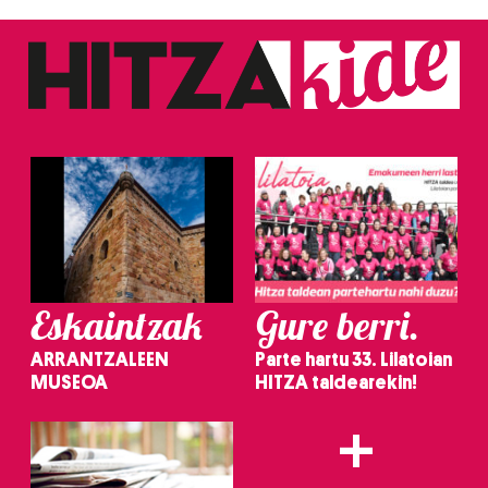
Eskaintzak
Gure berri.
ARRANTZALEEN
Parte hartu 33. Lilatoian
MUSEOA
HITZA taldearekin!
+