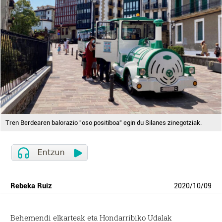
Tren Berdearen balorazio "oso positiboa" egin du Silanes zinegotziak.
Rebeka Ruiz
2020
/
10
/
09
Behemendi elkarteak eta Hondarribiko Udalak