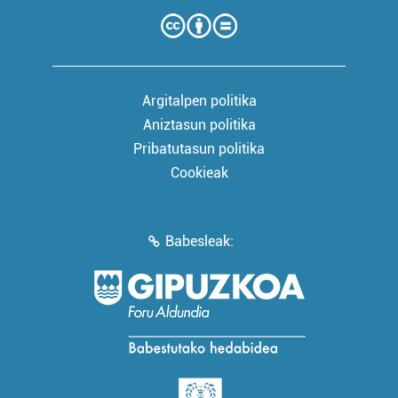
Argitalpen politika
Aniztasun politika
Pribatutasun politika
Cookieak
Babesleak: