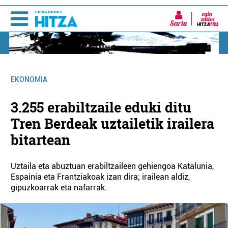
Sartu
EKONOMIA
3.255 erabiltzaile eduki ditu
Tren Berdeak uztailetik irailera
bitartean
Uztaila eta abuztuan erabiltzaileen gehiengoa Katalunia,
Espainia eta Frantziakoak izan dira; irailean aldiz,
gipuzkoarrak eta nafarrak.