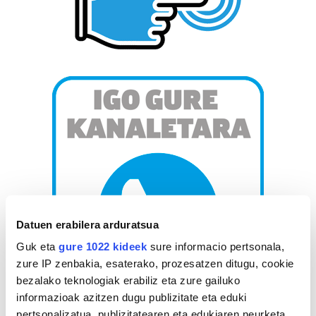
Datuen erabilera arduratsua
Guk eta
gure 1022 kideek
sure informacio pertsonala,
zure IP zenbakia, esaterako, prozesatzen ditugu, cookie
bezalako teknologiak erabiliz eta zure gailuko
informazioak azitzen dugu publizitate eta eduki
pertsonalizatua, publizitatearen eta edukiaren neurketa,