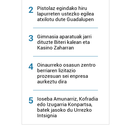
baliatzen gara. Ohar hau onartuz gero, teknologia hori
2
Pistolaz egindako hiru
erabiltzeko baimen esplizitua ematen diguzu.
Gehiago
lapurreten ustezko egilea
atxilotu dute Guadalupen
irakurri
3
Gimnasia aparatuak jarri
dituzte Biteri kalean eta
Kasino Zaharran
4
Oinaurreko osasun zentro
berriaren lizitazio
prozesuan sei enpresa
aurkeztu dira
5
Ioseba Amunarriz, Kofradia
edo Izugarria Konpartsa,
batek jasoko du Urrezko
Intsignia