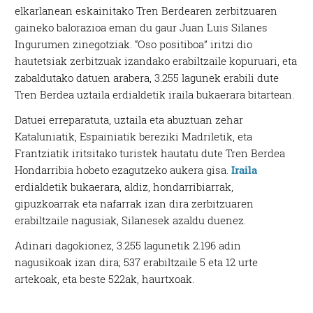
elkarlanean eskainitako Tren Berdearen zerbitzuaren
gaineko balorazioa eman du gaur Juan Luis Silanes
Ingurumen zinegotziak. “Oso positiboa” iritzi dio
hautetsiak zerbitzuak izandako erabiltzaile kopuruari, eta
zabaldutako datuen arabera, 3.255 lagunek erabili dute
Tren Berdea uztaila erdialdetik iraila bukaerara bitartean.
Datuei erreparatuta, uztaila eta abuztuan zehar
Kataluniatik, Espainiatik bereziki Madriletik, eta
Frantziatik iritsitako turistek hautatu dute Tren Berdea
Hondarribia hobeto ezagutzeko aukera gisa.
Iraila
erdialdetik bukaerara, aldiz, hondarribiarrak,
gipuzkoarrak eta nafarrak izan dira zerbitzuaren
erabiltzaile nagusiak, Silanesek azaldu duenez.
Adinari dagokionez, 3.255 lagunetik 2.196 adin
nagusikoak izan dira; 537 erabiltzaile 5 eta 12 urte
artekoak, eta beste 522ak, haurtxoak.