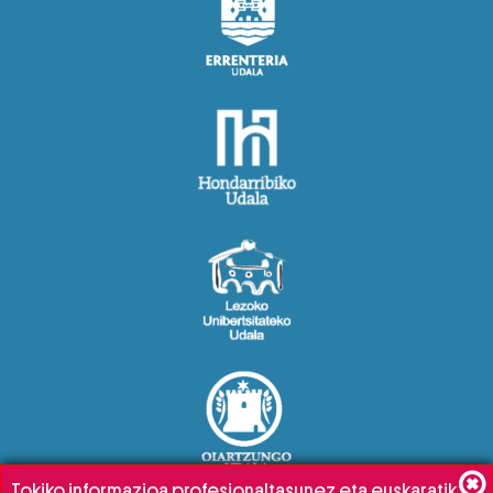
Tokiko informazioa profesionaltasunez eta euskaratik,