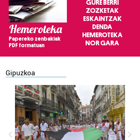
GURE BERRI
ZOZKETAK
ESKAINTZAK
Hemeroteka
DENDA
HEMEROTEKA
Papereko zenbakiak
NOR GARA
PDF formatuan
Gipuzkoa