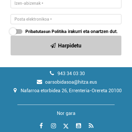
Pribatutasun Politika
irakurri eta onartzen dut.
Harpidetu
943 34 03 30
oarsobidasoa@hitza.eus
Nafarroa etorbidea 26, Errenteria-Orereta 20100
Nor gara