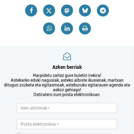
Azken berriak
Harpidetu zaitez gure buletin irekira!
Astekarko eduki nagusiak, asteko albiste ikusienak, martxan
ditugun zozketa eta egitasmoak, asteburuko egitarauen agenda eta
askoz gehiago!
Ostiralero zure posta elektronikoan.