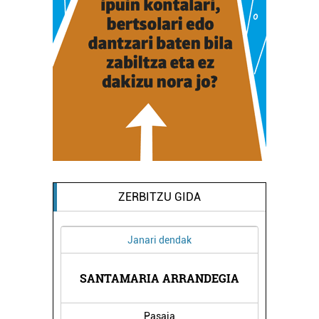
ZERBITZU GIDA
Janari dendak
NDEGIA
SANTAMARIA ARRANDEGIA
HELEN
Pasaia