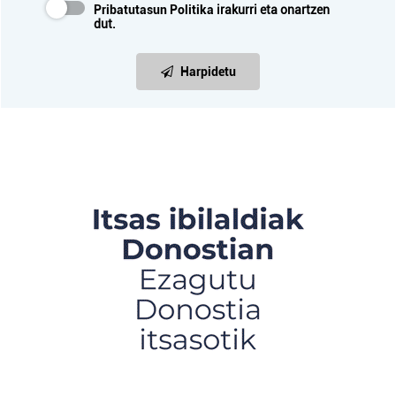
Pribatutasun Politika
irakurri eta onartzen
dut.
Harpidetu