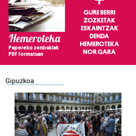
GURE BERRI
ZOZKETAK
ESKAINTZAK
Hemeroteka
DENDA
HEMEROTEKA
Papereko zenbakiak
NOR GARA
PDF formatuan
Gipuzkoa