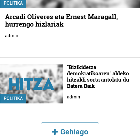
POLITIKA
Arcadi Oliveres eta Ernest Maragall,
hurrengo hizlariak
admin
"Bizikidetza
demokratikoaren" aldeko
hitzaldi sorta antolatu du
Batera Baik
admin
POLITIKA
Gehiago