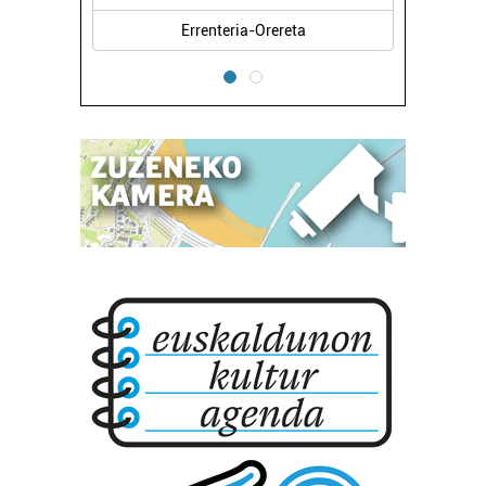
Errenteria-Orereta