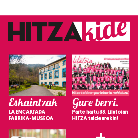
Eskaintzak
Gure berri.
LA ENCARTADA
Parte hartu 33. Lilatoian
FABRIKA-MUSEOA
HITZA taldearekin!
+