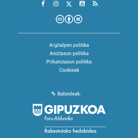
Argitalpen politika
Aniztasun politika
Pribatutasun politika
Cookieak
Babesleak: