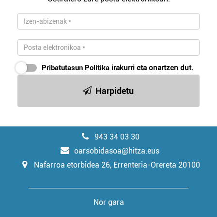
Pribatutasun Politika
irakurri eta onartzen dut.
Harpidetu
943 34 03 30
oarsobidasoa@hitza.eus
Nafarroa etorbidea 26, Errenteria-Orereta 20100
Nor gara