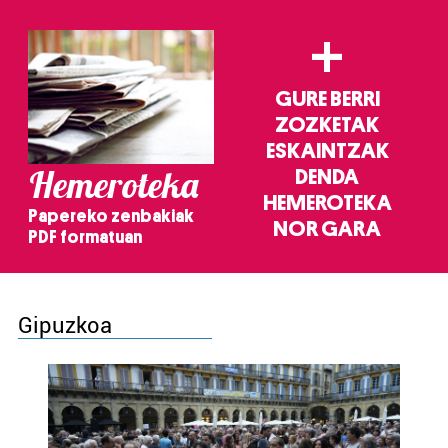
+
GURE BERRI
ZOZKETAK
ESKAINTZAK
Hemeroteka
DENDA
HEMEROTEKA
Papereko zenbakiak
NOR GARA
PDF formatuan
Gipuzkoa