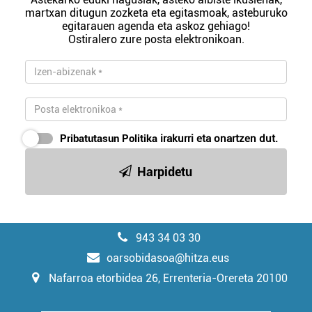
martxan ditugun zozketa eta egitasmoak, asteburuko
egitarauen agenda eta askoz gehiago!
Ostiralero zure posta elektronikoan.
Pribatutasun Politika
irakurri eta onartzen dut.
Harpidetu
943 34 03 30
oarsobidasoa@hitza.eus
Nafarroa etorbidea 26, Errenteria-Orereta 20100