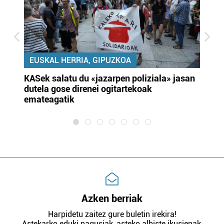
EUSKAL HERRIA, GIPUZKOA
KASek salatu du «jazarpen poliziala» jasan
Pa
dutela gose direnei ogitartekoak
da
emateagatik
«s
Azken berriak
Harpidetu zaitez gure buletin irekira!
Astekarko eduki nagusiak, asteko albiste ikusienak,