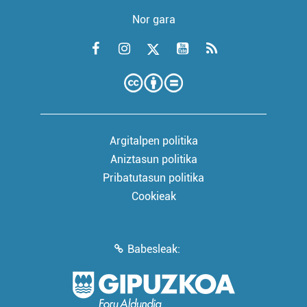
Nor gara
Argitalpen politika
Aniztasun politika
Pribatutasun politika
Cookieak
Babesleak: