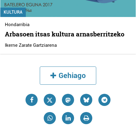
KULTURA
Hondarribia
Arbasoen itsas kultura arnasberritzeko
Ikerne Zarate Gartziarena
Gehiago