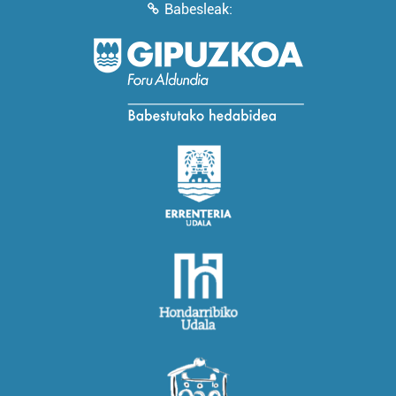
Babesleak: