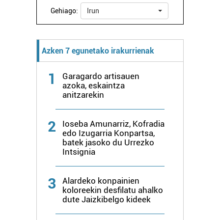
Gehiago:
Irun
Webgune honek cookie propioak eta hirugarrenen cookie-
fitxategiak erabiltzen ditu. Zure esperientzia eta
zerbitzuak hobetzeko asmoz, cookie teknologiaz
Azken 7 egunetako irakurrienak
baliatzen gara. Ohar hau onartuz gero, teknologia hori
erabiltzeko baimen esplizitua ematen diguzu.
Gehiago
1
Garagardo artisauen
irakurri
azoka, eskaintza
anitzarekin
2
Ioseba Amunarriz, Kofradia
edo Izugarria Konpartsa,
batek jasoko du Urrezko
Intsignia
3
Alardeko konpainien
koloreekin desfilatu ahalko
dute Jaizkibelgo kideek