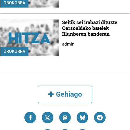
OROKORRA
Seitik sei irabazi dituzte
Oarsoaldeko batelek
Illunberen banderan
admin
OROKORRA
Gehiago