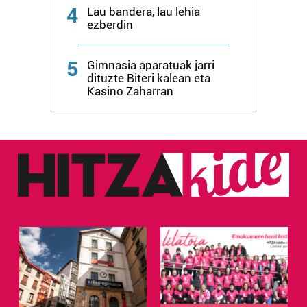
4
Lau bandera, lau lehia
ezberdin
5
Gimnasia aparatuak jarri
dituzte Biteri kalean eta
Kasino Zaharran