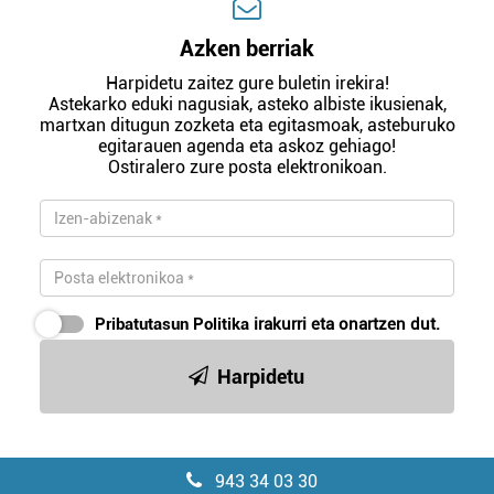
Azken berriak
Harpidetu zaitez gure buletin irekira!
Astekarko eduki nagusiak, asteko albiste ikusienak,
martxan ditugun zozketa eta egitasmoak, asteburuko
egitarauen agenda eta askoz gehiago!
Ostiralero zure posta elektronikoan.
Pribatutasun Politika
irakurri eta onartzen dut.
Harpidetu
943 34 03 30