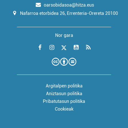
oarsobidasoa@hitza.eus
Nafarroa etorbidea 26, Errenteria-Orereta 20100
Nor gara
Argitalpen politika
Aniztasun politika
Pribatutasun politika
Cookieak