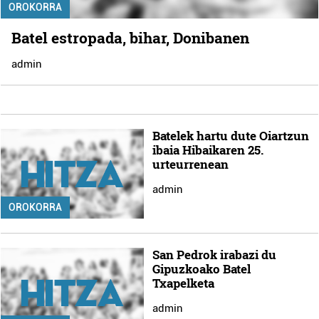
OROKORRA
Batel estropada, bihar, Donibanen
admin
Batelek hartu dute Oiartzun
ibaia Hibaikaren 25.
urteurrenean
admin
OROKORRA
San Pedrok irabazi du
Gipuzkoako Batel
Txapelketa
admin