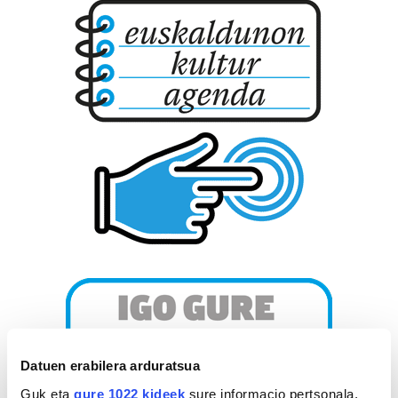
Datuen erabilera arduratsua
Guk eta
gure 1022 kideek
sure informacio pertsonala,