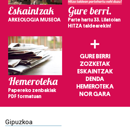
Eskaintzak
Gure berri.
ARKEOLOGIA MUSEOA
Parte hartu 33. Lilatoian
HITZA taldearekin!
+
GURE BERRI
ZOZKETAK
ESKAINTZAK
Hemeroteka
DENDA
HEMEROTEKA
Papereko zenbakiak
NOR GARA
PDF formatuan
Gipuzkoa