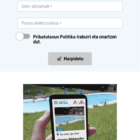
Pribatutasun Politika
irakurri eta onartzen
dut.
Harpidetu