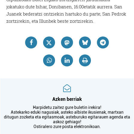
jokatuko dute bihar, Donibanen, 16:00etatik aurrera. San
Juanek bederatzi ontziekin hartuko du parte; San Pedrok
zortzirekin, eta Illunbek beste zortzirekin.
Azken berriak
Harpidetu zaitez gure buletin irekira!
Astekarko eduki nagusiak, asteko albiste ikusienak, martxan
ditugun zozketa eta egitasmoak, asteburuko egitarauen agenda eta
askoz gehiago!
Ostiralero zure posta elektronikoan.