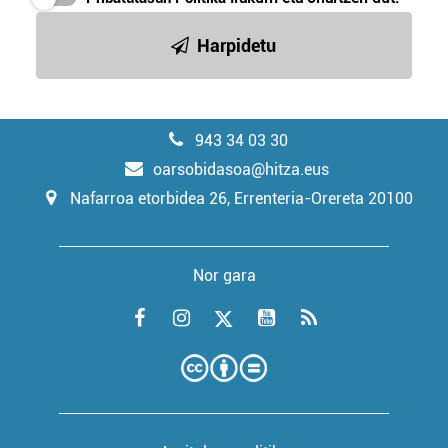
Harpidetu
943 34 03 30
oarsobidasoa@hitza.eus
Nafarroa etorbidea 26, Errenteria-Orereta 20100
Nor gara