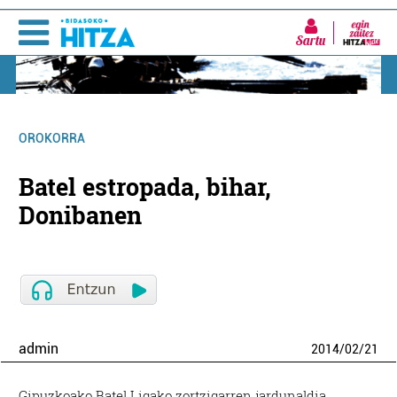
Sartu
OROKORRA
Batel estropada, bihar,
Donibanen
admin
2014
/
02
/
21
Gipuzkoako Batel Ligako zortzigarren jardunaldia