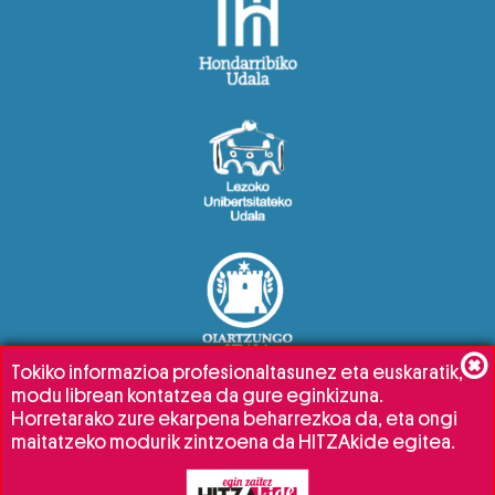
Tokiko informazioa profesionaltasunez eta euskaratik,
modu librean kontatzea da gure eginkizuna.
Horretarako zure ekarpena beharrezkoa da, eta ongi
maitatzeko modurik zintzoena da HITZAkide egitea.