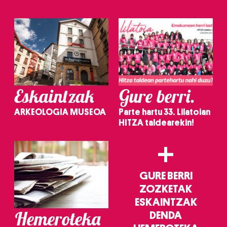
Eskaintzak
Gure berri.
ARKEOLOGIA MUSEOA
Parte hartu 33. Lilatoian
HITZA taldearekin!
+
GURE BERRI
ZOZKETAK
ESKAINTZAK
Hemeroteka
DENDA