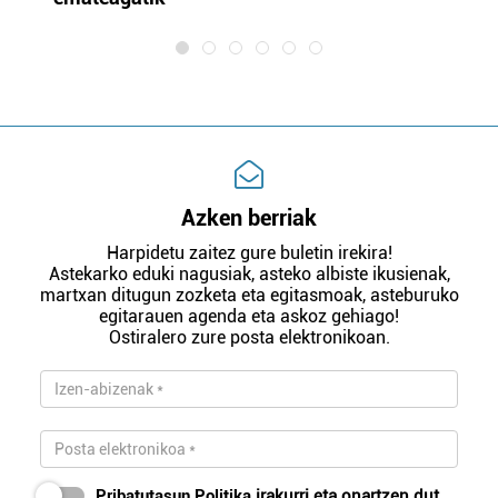
Azken berriak
Harpidetu zaitez gure buletin irekira!
Astekarko eduki nagusiak, asteko albiste ikusienak,
martxan ditugun zozketa eta egitasmoak, asteburuko
egitarauen agenda eta askoz gehiago!
Ostiralero zure posta elektronikoan.
Pribatutasun Politika
irakurri eta onartzen dut.