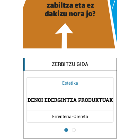
ZERBITZU GIDA
Estetika
GIA
DENOI EDERGINTZA PRODUKTUAK
SA
Errenteria-Orereta