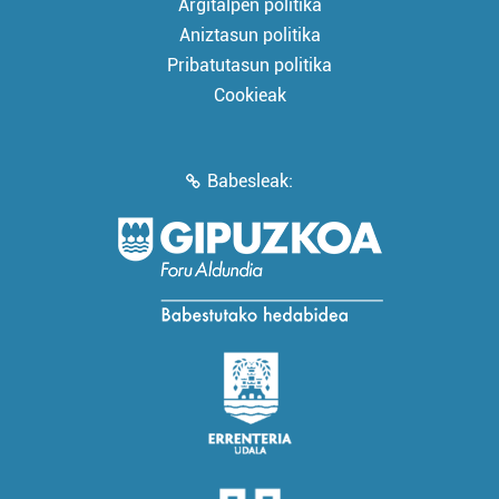
Argitalpen politika
Aniztasun politika
Pribatutasun politika
Cookieak
Babesleak: