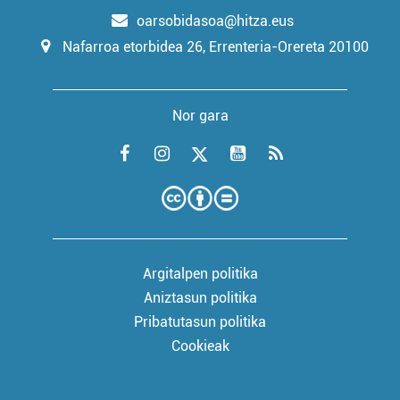
oarsobidasoa@hitza.eus
Nafarroa etorbidea 26, Errenteria-Orereta 20100
Nor gara
Argitalpen politika
Aniztasun politika
Pribatutasun politika
Cookieak