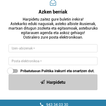
Azken berriak
Harpidetu zaitez gure buletin irekira!
Astekarko eduki nagusiak, asteko albiste ikusienak,
martxan ditugun zozketa eta egitasmoak, asteburuko
egitarauen agenda eta askoz gehiago!
Ostiralero zure posta elektronikoan.
Pribatutasun Politika
irakurri eta onartzen dut.
Harpidetu
943 34 03 30