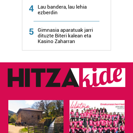
4
Lau bandera, lau lehia
ezberdin
Webgune honek cookie propioak eta hirugarrenen cookie-
fitxategiak erabiltzen ditu. Zure esperientzia eta
zerbitzuak hobetzeko asmoz, cookie teknologiaz
5
Gimnasia aparatuak jarri
baliatzen gara. Ohar hau onartuz gero, teknologia hori
dituzte Biteri kalean eta
Kasino Zaharran
erabiltzeko baimen esplizitua ematen diguzu.
Gehiago
irakurri