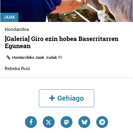
JAIAK
Hondarribia
[Galeria] Giro ezin hobea Baserritarren
Egunean
Hondarribiko Jaiak. Irailak 11
Rebeka Ruiz
Gehiago