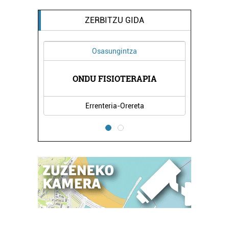
ZERBITZU GIDA
Osasungintza
ONDU FISIOTERAPIA
Errenteria-Orereta