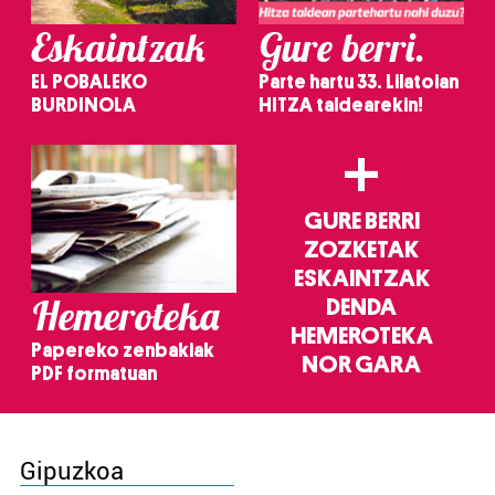
Eskaintzak
Gure berri.
EL POBALEKO
Parte hartu 33. Lilatoian
BURDINOLA
HITZA taldearekin!
+
GURE BERRI
ZOZKETAK
ESKAINTZAK
Hemeroteka
DENDA
HEMEROTEKA
Papereko zenbakiak
NOR GARA
PDF formatuan
Gipuzkoa