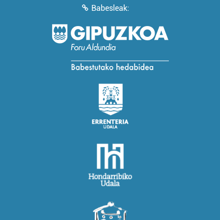
Babesleak: