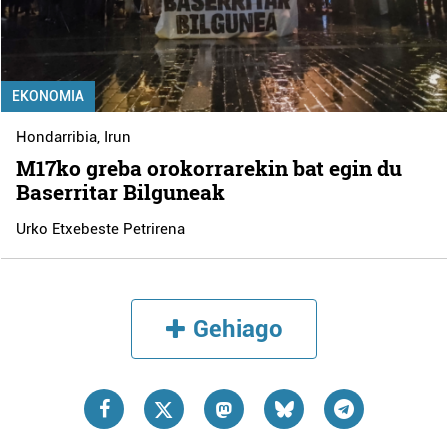
EKONOMIA
Hondarribia
,
Irun
M17ko greba orokorrarekin bat egin du
Baserritar Bilguneak
Urko Etxebeste Petrirena
Gehiago