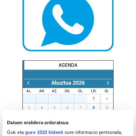
AGENDA
Abuztua 2026
AL.
AR.
AZ.
OG.
OL.
LR.
IG.
27
28
29
30
31
1
2
3
4
5
6
7
8
9
10
11
12
13
14
15
16
Datuen erabilera arduratsua
17
18
19
20
21
22
23
Guk eta
gure 1022 kideek
sure informacio pertsonala,
24
25
26
27
28
29
30