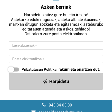
Azken berriak
Harpidetu zaitez gure buletin irekira!
Astekarko eduki nagusiak, asteko albiste ikusienak,
martxan ditugun zozketa eta egitasmoak, asteburuko
egitarauen agenda eta askoz gehiago!
Ostiralero zure posta elektronikoan.
Pribatutasun Politika
irakurri eta onartzen dut.
Harpidetu
943 34 03 30