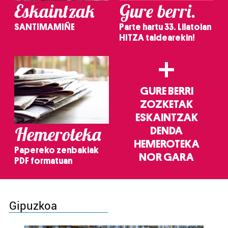
Eskaintzak
Gure berri.
SANTIMAMIÑE
Parte hartu 33. Lilatoian
HITZA taldearekin!
+
GURE BERRI
ZOZKETAK
ESKAINTZAK
Hemeroteka
DENDA
HEMEROTEKA
Papereko zenbakiak
NOR GARA
PDF formatuan
Gipuzkoa