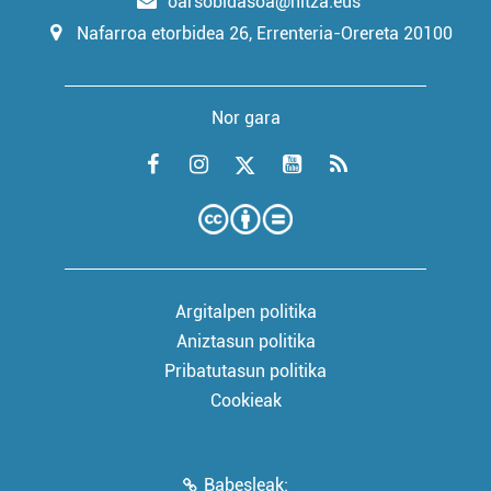
oarsobidasoa@hitza.eus
Nafarroa etorbidea 26, Errenteria-Orereta 20100
Nor gara
Argitalpen politika
Aniztasun politika
Pribatutasun politika
Cookieak
Babesleak: