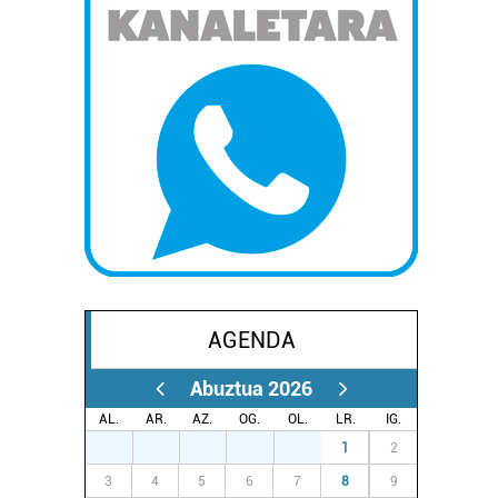
AGENDA
Abuztua 2026
AL.
AR.
AZ.
OG.
OL.
LR.
IG.
27
28
29
30
31
1
2
3
4
5
6
7
8
9