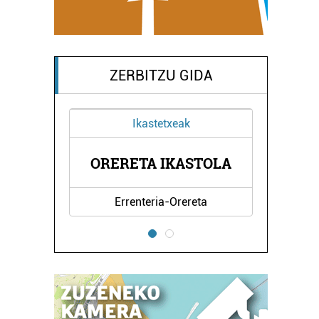
ZERBITZU GIDA
Ikastetxeak
Ikastetxeak
ERETA IKASTOLA
KARMENGO AMA I
Errenteria-Orereta
Pasaia