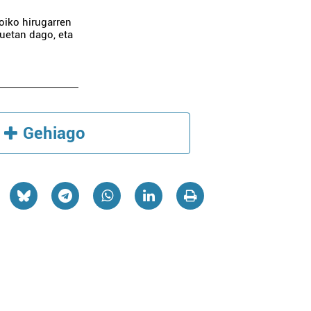
oiko hirugarren
tuetan dago, eta
Gehiago