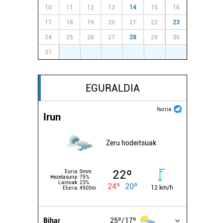
10
11
12
13
14
15
16
17
18
19
20
21
22
23
24
25
26
27
28
29
30
31
1
2
3
4
5
6
EGURALDIA
Iturria:
Irun
Zeru hodeitsuak
22º
Euria:
0mm
Hezetasuna:
75%
Lainoak:
23%
24º
20º
12 km/h
Elurra:
4500m
Bihar
25º
17º