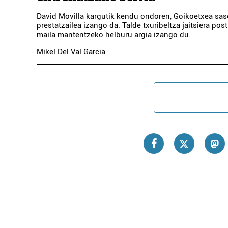
David Movilla kargutik kendu ondoren, Goikoetxea sas
prestatzailea izango da. Talde txuribeltza jaitsiera pos
maila mantentzeko helburu argia izango du.
Mikel Del Val Garcia