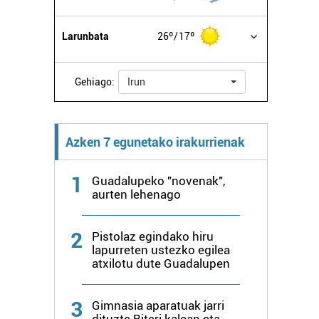
Larunbata
26º
17º
Gehiago:
Irun
Azken 7 egunetako irakurrienak
1
Guadalupeko "novenak",
aurten lehenago
2
Pistolaz egindako hiru
lapurreten ustezko egilea
atxilotu dute Guadalupen
3
Gimnasia aparatuak jarri