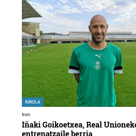
KIROLA
Irun
Iñaki Goikoetxea, Real Unionek
entrenatzaile berria