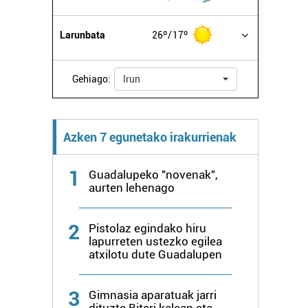
Larunbata
26º
17º
Gehiago:
Irun
Azken 7 egunetako irakurrienak
1
Guadalupeko "novenak",
aurten lehenago
2
Pistolaz egindako hiru
lapurreten ustezko egilea
atxilotu dute Guadalupen
3
Gimnasia aparatuak jarri