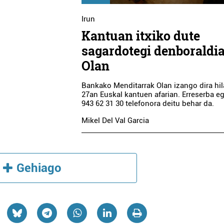
Irun
Kantuan itxiko dute
sagardotegi denboraldi
Olan
Bankako Menditarrak Olan izango dira hil
Animali dendak
Ostalaritza
27an Euskal kantuen afarian. Erreserba e
943 62 31 30 telefonora deitu behar da.
KABALA MASKOTA
GAILUR TAB
DENDA
Mikel Del Val Garcia
Errenteria-Orereta
Errenteria-Orer
Gehiago