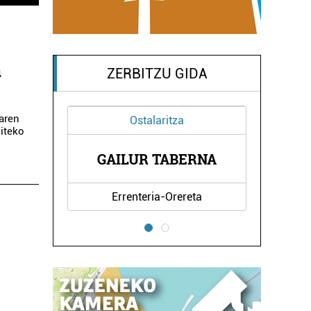
a
ZERBITZU GIDA
aren
Animali dendak
giteko
KABALA MASKOTA
ERNA
DENDA
eta
Errenteria-Orereta