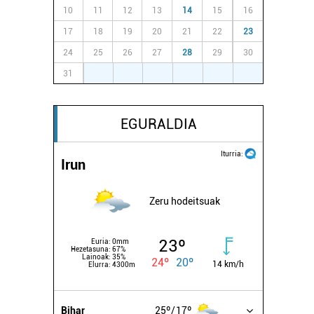
10
11
12
13
14
15
16
17
18
19
20
21
22
23
24
25
26
27
28
29
30
31
1
2
3
4
5
6
EGURALDIA
Iturria:
Irun
Zeru hodeitsuak
23º
Euria:
0mm
Hezetasuna:
67%
Lainoak:
35%
24º
20º
14 km/h
Elurra:
4300m
Bihar
25º
17º