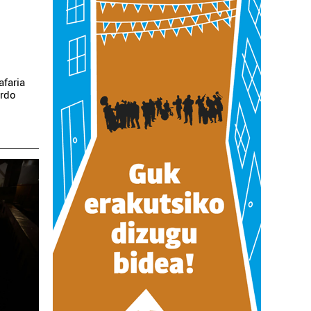
afaria
ardo