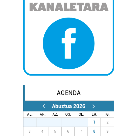
AGENDA
Abuztua 2026
AL.
AR.
AZ.
OG.
OL.
LR.
IG.
27
28
29
30
31
1
2
3
4
5
6
7
8
9