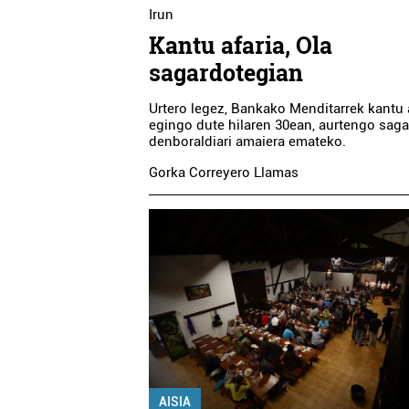
Irun
Kantu afaria, Ola
sagardotegian
Urtero legez, Bankako Menditarrek kantu 
egingo dute hilaren 30ean, aurtengo sag
denboraldiari amaiera emateko.
Gorka Correyero Llamas
AISIA