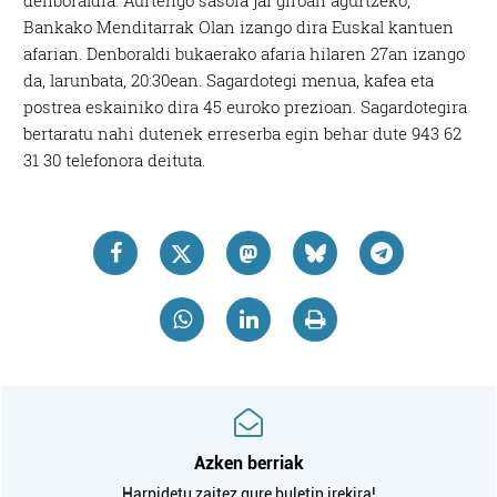
denboraldia. Aurtengo sasoia jai giroan agurtzeko,
Bankako Menditarrak Olan izango dira Euskal kantuen
afarian. Denboraldi bukaerako afaria hilaren 27an izango
da, larunbata, 20:30ean. Sagardotegi menua, kafea eta
postrea eskainiko dira 45 euroko prezioan. Sagardotegira
bertaratu nahi dutenek erreserba egin behar dute 943 62
31 30 telefonora deituta.
Azken berriak
Harpidetu zaitez gure buletin irekira!