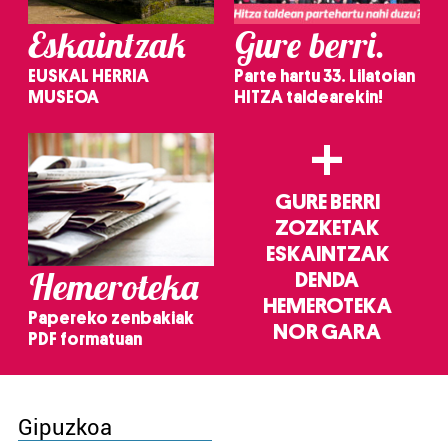
Eskaintzak
Gure berri.
EUSKAL HERRIA
Parte hartu 33. Lilatoian
MUSEOA
HITZA taldearekin!
+
GURE BERRI
ZOZKETAK
ESKAINTZAK
Hemeroteka
DENDA
HEMEROTEKA
Papereko zenbakiak
NOR GARA
PDF formatuan
Gipuzkoa