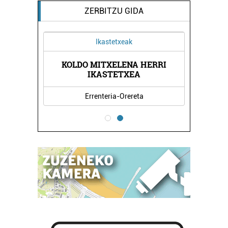
ZERBITZU GIDA
Ikastetxeak
KOLDO MITXELENA HERRI
A
IKASTETXEA
Errenteria-Orereta