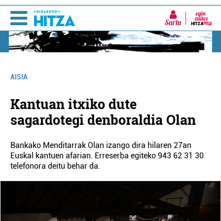
Sartu
AISIA
Kantuan itxiko dute
sagardotegi denboraldia Olan
Bankako Menditarrak Olan izango dira hilaren 27an
Euskal kantuen afarian. Erreserba egiteko 943 62 31 30
telefonora deitu behar da.