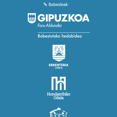
Babesleak: