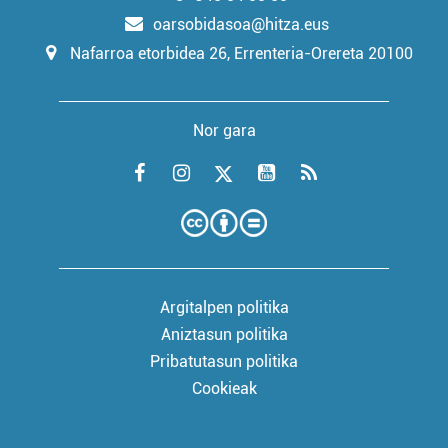
oarsobidasoa@hitza.eus
Nafarroa etorbidea 26, Errenteria-Orereta 20100
Nor gara
Argitalpen politika
Aniztasun politika
Pribatutasun politika
Cookieak