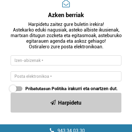
Azken berriak
Harpidetu zaitez gure buletin irekira!
Astekarko eduki nagusiak, asteko albiste ikusienak,
martxan ditugun zozketa eta egitasmoak, asteburuko
egitarauen agenda eta askoz gehiago!
Ostiralero zure posta elektronikoan.
Pribatutasun Politika
irakurri eta onartzen dut.
Harpidetu
943 34 03 30