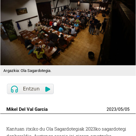
Argazkia: Ola Sagardotegia.
Mikel Del Val Garcia
2023
/
05
/
05
Kantuan itxiko du Ola Sagardotegiak 2023ko sagardotegi