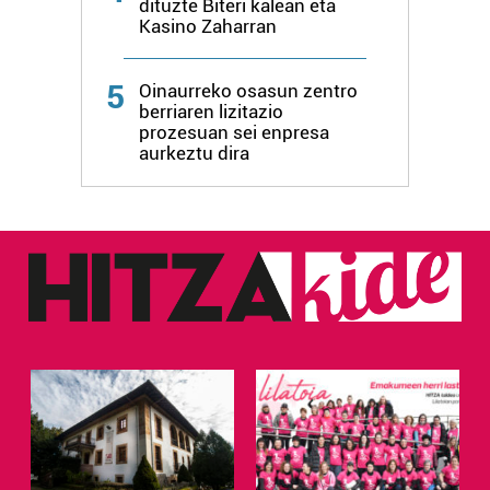
dituzte Biteri kalean eta
Kasino Zaharran
5
Oinaurreko osasun zentro
berriaren lizitazio
prozesuan sei enpresa
aurkeztu dira