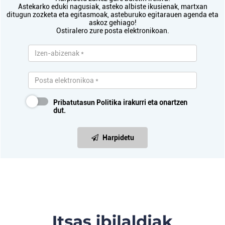
Astekarko eduki nagusiak, asteko albiste ikusienak, martxan
ditugun zozketa eta egitasmoak, asteburuko egitarauen agenda eta
askoz gehiago!
Ostiralero zure posta elektronikoan.
Pribatutasun Politika
irakurri eta onartzen
dut.
Harpidetu