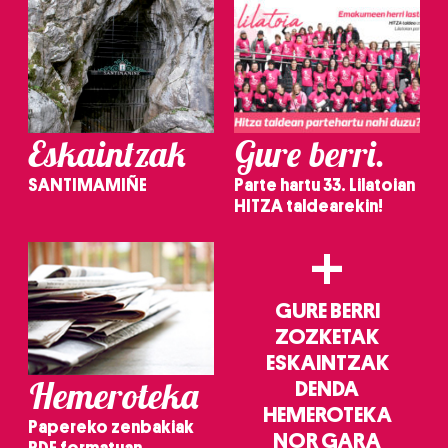
Eskaintzak
Gure berri.
SANTIMAMIÑE
Parte hartu 33. Lilatoian
HITZA taldearekin!
+
GURE BERRI
ZOZKETAK
ESKAINTZAK
Hemeroteka
DENDA
HEMEROTEKA
Papereko zenbakiak
NOR GARA