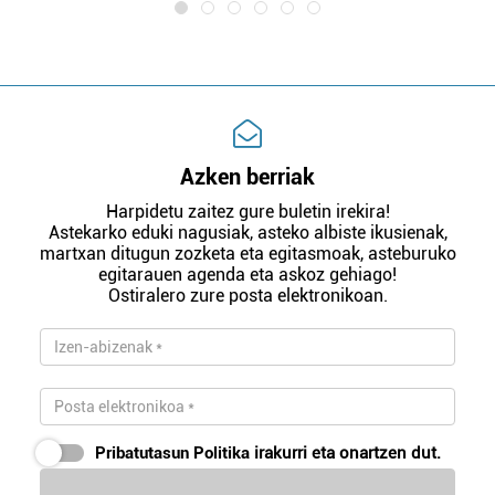
Azken berriak
Harpidetu zaitez gure buletin irekira!
Astekarko eduki nagusiak, asteko albiste ikusienak,
martxan ditugun zozketa eta egitasmoak, asteburuko
egitarauen agenda eta askoz gehiago!
Ostiralero zure posta elektronikoan.
Pribatutasun Politika
irakurri eta onartzen dut.