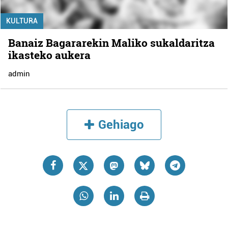
KULTURA
Banaiz Bagararekin Maliko sukaldaritza
ikasteko aukera
admin
Gehiago