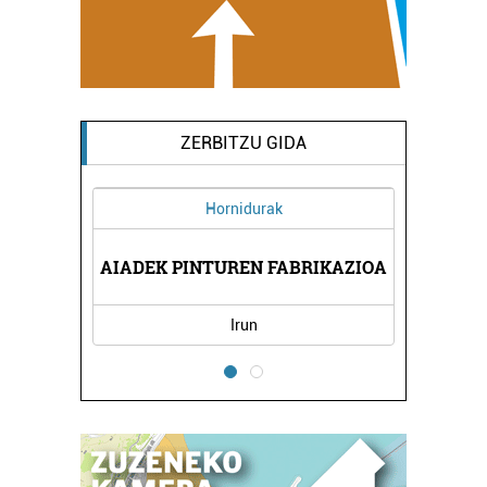
ZERBITZU GIDA
Hornidurak
A
AIADEK PINTUREN FABRIKAZIOA
Irun