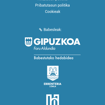
Pribatutasun politika
Cookieak
Babesleak: