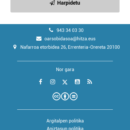
Harpidetu
943 34 03 30
oarsobidasoa@hitza.eus
Nafarroa etorbidea 26, Errenteria-Orereta 20100
Nor gara
Argitalpen politika
Aniztasun politika