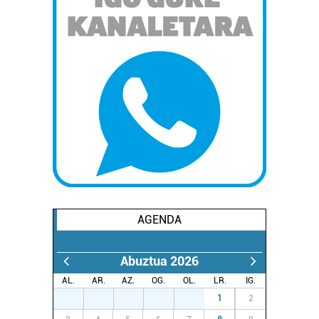
AGENDA
Abuztua 2026
AL.
AR.
AZ.
OG.
OL.
LR.
IG.
27
28
29
30
31
1
2