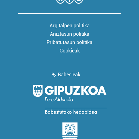
Argitalpen politika
Aniztasun politika
Pribatutasun politika
Cookieak
Babesleak: