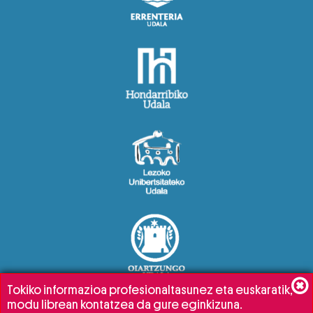
Tokiko informazioa profesionaltasunez eta euskaratik,
modu librean kontatzea da gure eginkizuna.