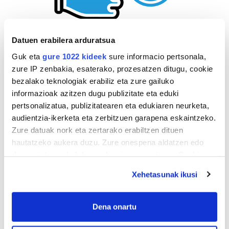
Datuen erabilera arduratsua
Guk eta
gure 1022 kideek
sure informacio pertsonala,
zure IP zenbakia, esaterako, prozesatzen ditugu, cookie
bezalako teknologiak erabiliz eta zure gailuko
informazioak azitzen dugu publizitate eta eduki
pertsonalizatua, publizitatearen eta edukiaren neurketa,
audientzia-ikerketa eta zerbitzuen garapena eskaintzeko.
Zure datuak nork eta zertarako erabiltzen dituen
hautatzeko aukera duzu. Zure onespena aldatzen edo
deuseztatzen ahal duzu edozein momentutan, Cookie
deklaraziotik edo Privacy triggerean klikatuz.
Xehetasunak ikusi
If you allow, we would also like to:
Collect information about your geographical
Dena onartu
AGENDA
location which can be accurate to within several