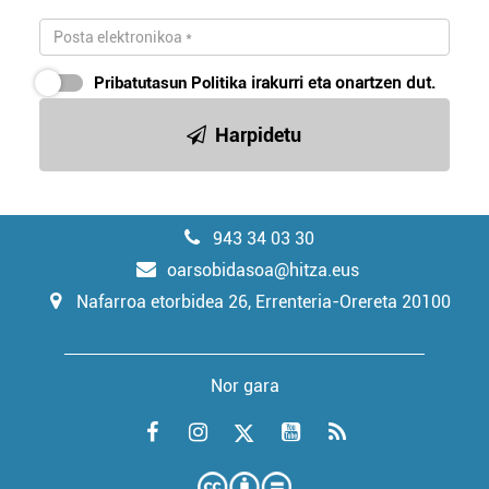
Pribatutasun Politika
irakurri eta onartzen dut.
Harpidetu
943 34 03 30
oarsobidasoa@hitza.eus
Nafarroa etorbidea 26, Errenteria-Orereta 20100
Nor gara