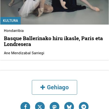
KULTURA
Hondarribia
Basque Ballerinako hiru ikasle, Paris eta
Londresera
Ane Mendizabal Sarriegi
Gehiago