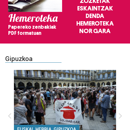
ZOZKETAK
ESKAINTZAK
Hemeroteka
DENDA
HEMEROTEKA
Papereko zenbakiak
NOR GARA
PDF formatuan
Gipuzkoa
EUSKAL HERRIA, GIPUZKOA