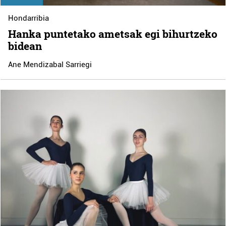
Hondarribia
Hanka puntetako ametsak egi bihurtzeko
bidean
Ane Mendizabal Sarriegi