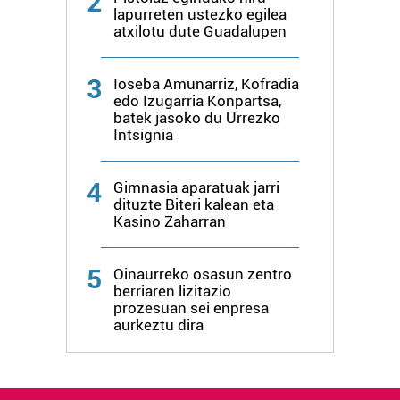
2
lapurreten ustezko egilea
atxilotu dute Guadalupen
3
Ioseba Amunarriz, Kofradia
edo Izugarria Konpartsa,
batek jasoko du Urrezko
Intsignia
4
Gimnasia aparatuak jarri
dituzte Biteri kalean eta
Kasino Zaharran
5
Oinaurreko osasun zentro
berriaren lizitazio
prozesuan sei enpresa
aurkeztu dira