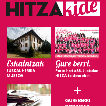
Eskaintzak
Gure berri.
EUSKAL HERRIA
Parte hartu 33. Lilatoian
MUSEOA
HITZA taldearekin!
+
GURE BERRI