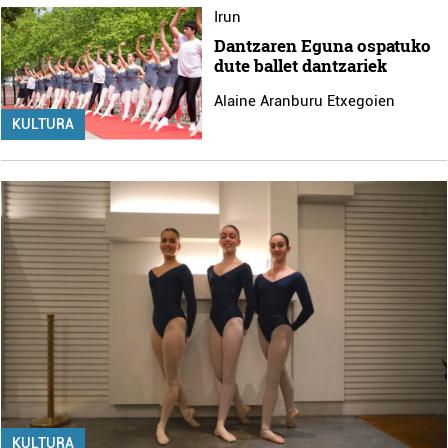
Irun
Dantzaren Eguna ospatuko
dute ballet dantzariek
Alaine Aranburu Etxegoien
KULTURA
KULTURA