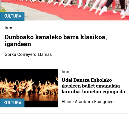
KULTURA
Irun
Dunboako kanaleko barra klasikoa,
igandean
Gorka Correyero Llamas
Irun
Udal Dantza Eskolako
ikasleen ballet emanaldia
larunbat honetan egingo da
Alaine Aranburu Etxegoien
KULTURA