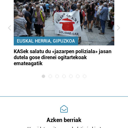
EUSKAL HERRIA, GIPUZKOA
KASek salatu du «jazarpen poliziala» jasan
Pa
dutela gose direnei ogitartekoak
da
emateagatik
«s
Azken berriak