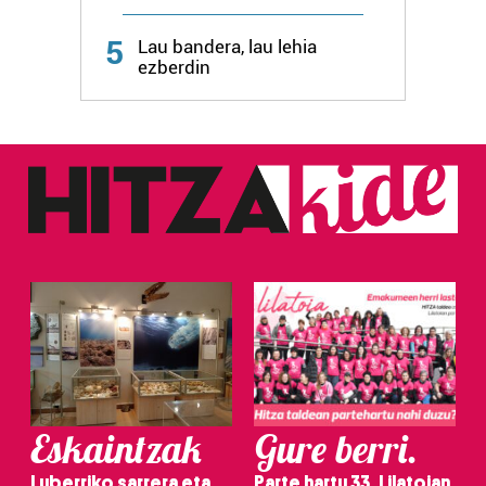
Webgune honek cookie propioak eta hirugarrenen cookie-
fitxategiak erabiltzen ditu. Zure esperientzia eta
5
Lau bandera, lau lehia
zerbitzuak hobetzeko asmoz, cookie teknologiaz
ezberdin
baliatzen gara. Ohar hau onartuz gero, teknologia hori
erabiltzeko baimen esplizitua ematen diguzu.
Gehiago
irakurri
Eskaintzak
Gure berri.
Luberriko sarrera eta
Parte hartu 33. Lilatoian