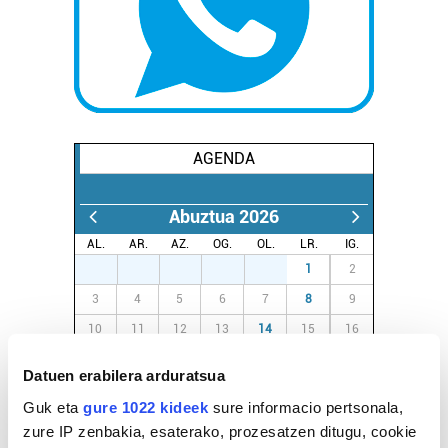
AGENDA
Abuztua 2026
AL.
AR.
AZ.
OG.
OL.
LR.
IG.
27
28
29
30
31
1
2
3
4
5
6
7
8
9
10
11
12
13
14
15
16
17
18
19
20
21
22
23
Datuen erabilera arduratsua
24
25
26
27
28
29
30
Guk eta
gure 1022 kideek
sure informacio pertsonala,
31
1
2
3
4
5
6
zure IP zenbakia, esaterako, prozesatzen ditugu, cookie