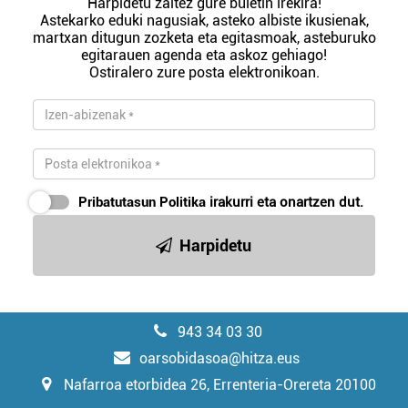
Harpidetu zaitez gure buletin irekira!
Astekarko eduki nagusiak, asteko albiste ikusienak,
martxan ditugun zozketa eta egitasmoak, asteburuko
egitarauen agenda eta askoz gehiago!
Ostiralero zure posta elektronikoan.
Pribatutasun Politika
irakurri eta onartzen dut.
Harpidetu
943 34 03 30
oarsobidasoa@hitza.eus
Nafarroa etorbidea 26, Errenteria-Orereta 20100