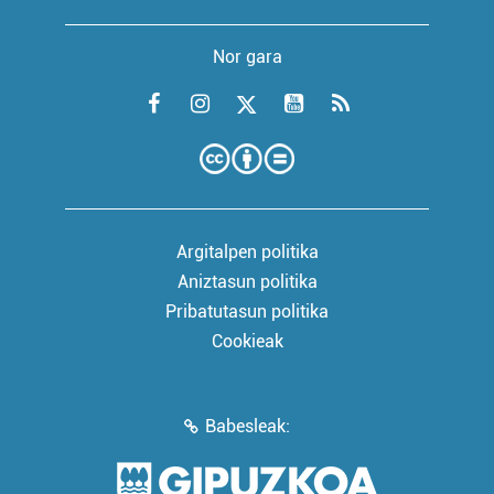
Nor gara
Argitalpen politika
Aniztasun politika
Pribatutasun politika
Cookieak
Babesleak: