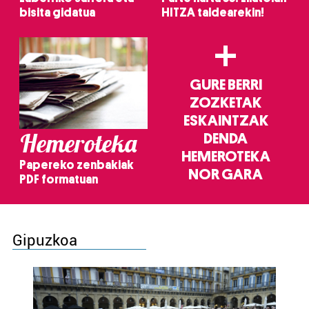
bisita gidatua
HITZA taldearekin!
+
GURE BERRI
ZOZKETAK
ESKAINTZAK
Hemeroteka
DENDA
HEMEROTEKA
Papereko zenbakiak
NOR GARA
PDF formatuan
Gipuzkoa