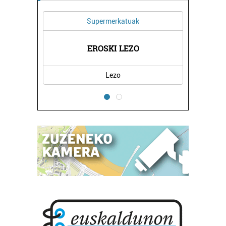
Supermerkatuak
 AEK
EROSKI LEZO
OIA
Lezo