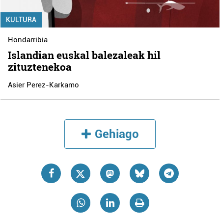
KULTURA
Hondarribia
Islandian euskal balezaleak hil
zituztenekoa
Asier Perez-Karkamo
Gehiago