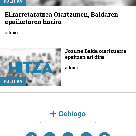
POLITIKA
Elkarretaratzea Oiartzunen, Baldaren
epaiketaren harira
admin
Josune Balda oiartzuarra
epaitzen ari dira
admin
POLITIKA
Gehiago