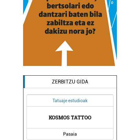
ZERBITZU GIDA
Tatuaje estudioak
KOSMOS TATTOO
A
Pasaia