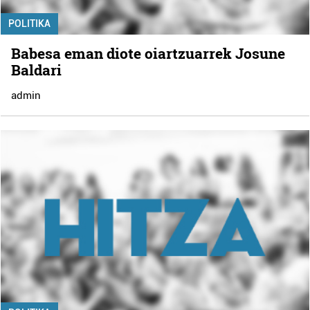
POLITIKA
Babesa eman diote oiartzuarrek Josune
Baldari
admin