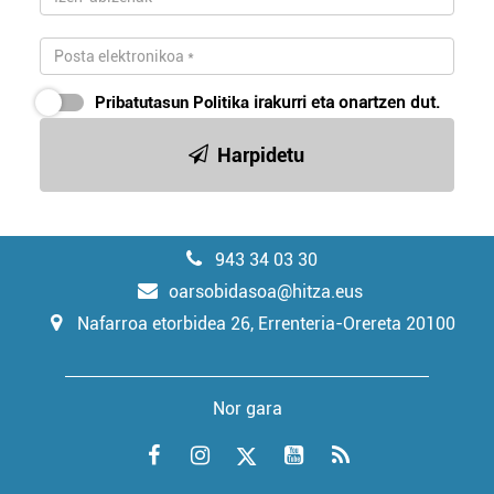
Pribatutasun Politika
irakurri eta onartzen dut.
Harpidetu
943 34 03 30
oarsobidasoa@hitza.eus
Nafarroa etorbidea 26, Errenteria-Orereta 20100
Nor gara