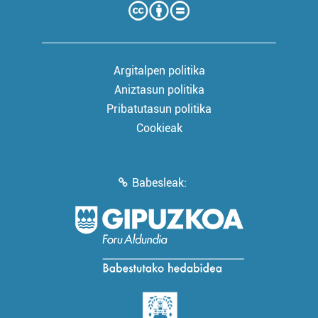
Argitalpen politika
Aniztasun politika
Pribatutasun politika
Cookieak
Babesleak: