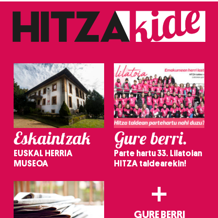
Eskaintzak
Gure berri.
EUSKAL HERRIA
Parte hartu 33. Lilatoian
MUSEOA
HITZA taldearekin!
+
GURE BERRI