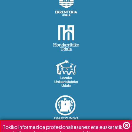
Tokiko informazioa profesionaltasunez eta euskaratik,