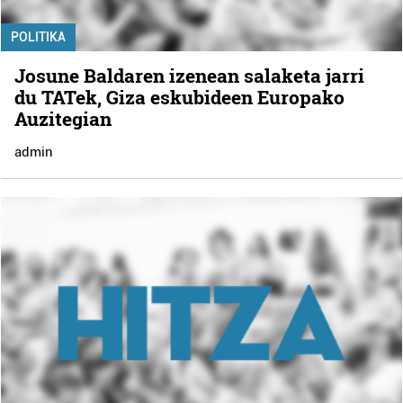
POLITIKA
Josune Baldaren izenean salaketa jarri
du TATek, Giza eskubideen Europako
Auzitegian
admin