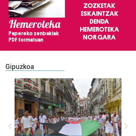
ZOZKETAK
ESKAINTZAK
Hemeroteka
DENDA
HEMEROTEKA
Papereko zenbakiak
NOR GARA
PDF formatuan
Gipuzkoa