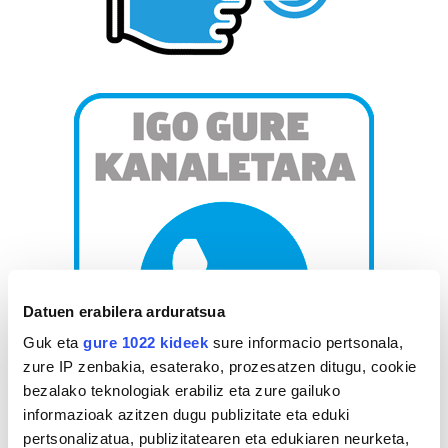
Datuen erabilera arduratsua
Guk eta
gure 1022 kideek
sure informacio pertsonala,
zure IP zenbakia, esaterako, prozesatzen ditugu, cookie
bezalako teknologiak erabiliz eta zure gailuko
informazioak azitzen dugu publizitate eta eduki
AGENDA
pertsonalizatua, publizitatearen eta edukiaren neurketa,