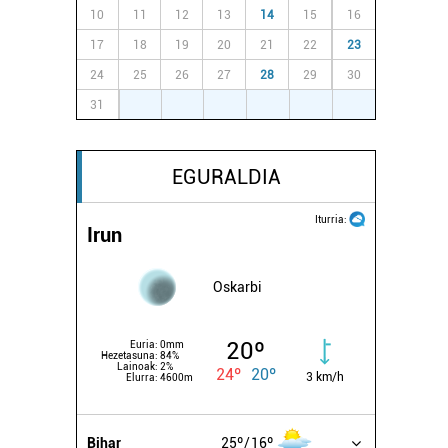
10
11
12
13
14
15
16
17
18
19
20
21
22
23
24
25
26
27
28
29
30
31
1
2
3
4
5
6
EGURALDIA
Iturria:
Irun
Oskarbi
20º
Euria:
0mm
Hezetasuna:
84%
Lainoak:
2%
24º
20º
3 km/h
Elurra:
4600m
Bihar
25º
16º