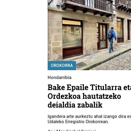
OROKORRA
Hondarribia
Bake Epaile Titularra et
Ordezkoa hautatzeko
deialdia zabalik
Igandera arte aurkeztu ahal izango dira e
Udaleko Erregistro Orokorrean.