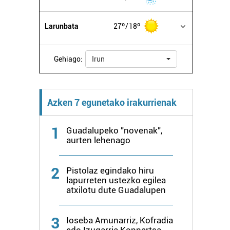
Larunbata
27º
18º
Gehiago:
Irun
Azken 7 egunetako irakurrienak
1
Guadalupeko "novenak",
aurten lehenago
2
Pistolaz egindako hiru
lapurreten ustezko egilea
atxilotu dute Guadalupen
3
Ioseba Amunarriz, Kofradia