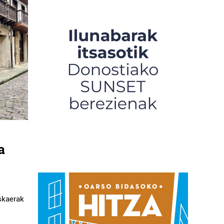
a
skaerak