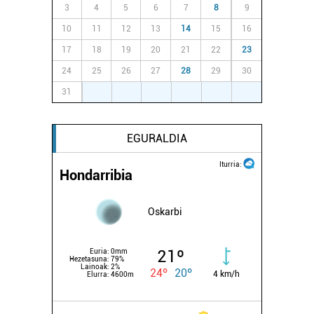
3
4
5
6
7
8
9
10
11
12
13
14
15
16
17
18
19
20
21
22
23
24
25
26
27
28
29
30
31
1
2
3
4
5
6
EGURALDIA
Iturria:
Hondarribia
Oskarbi
21º
Euria:
0mm
Hezetasuna:
79%
Lainoak:
2%
24º
20º
4 km/h
Elurra:
4600m