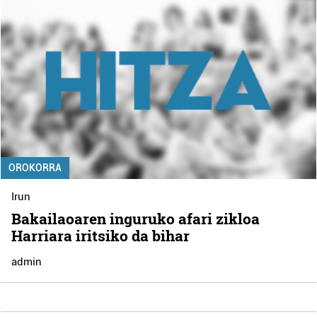
OROKORRA
Irun
Bakailaoaren inguruko afari zikloa
Harriara iritsiko da bihar
admin