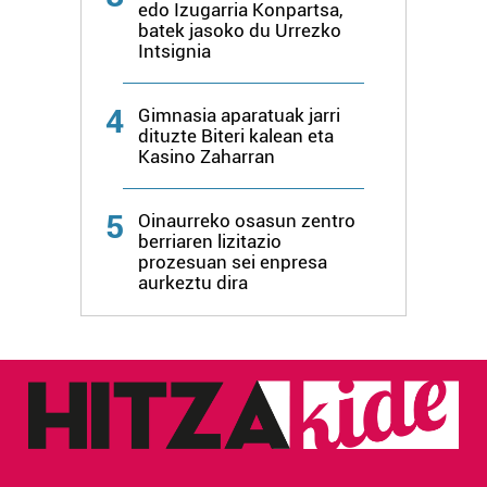
edo Izugarria Konpartsa,
batek jasoko du Urrezko
Intsignia
4
Gimnasia aparatuak jarri
dituzte Biteri kalean eta
Kasino Zaharran
5
Oinaurreko osasun zentro
berriaren lizitazio
prozesuan sei enpresa
aurkeztu dira