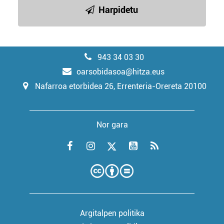
Harpidetu
943 34 03 30
oarsobidasoa@hitza.eus
Nafarroa etorbidea 26, Errenteria-Orereta 20100
Nor gara
Argitalpen politika