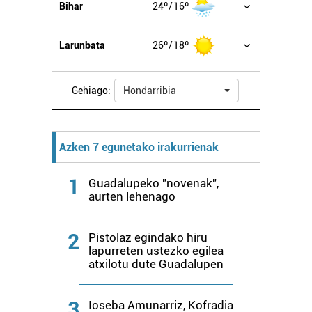
Bihar
24º
16º
Larunbata
26º
18º
Gehiago:
Hondarribia
Azken 7 egunetako irakurrienak
1
Guadalupeko "novenak",
aurten lehenago
2
Pistolaz egindako hiru
lapurreten ustezko egilea
atxilotu dute Guadalupen
3
Ioseba Amunarriz, Kofradia