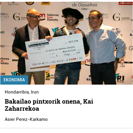
EKONOMIA
Hondarribia
,
Irun
Bakailao pintxorik onena, Kai
Zaharrekoa
Asier Perez-Karkamo