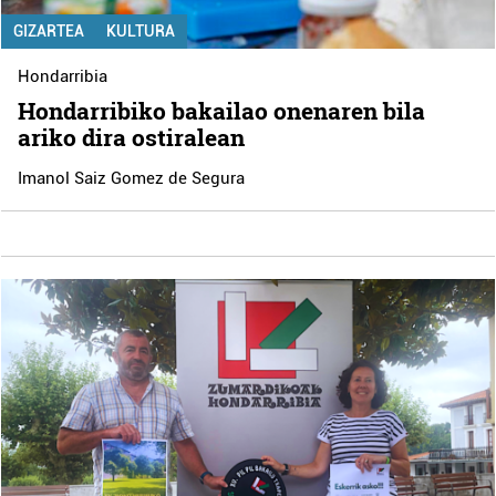
GIZARTEA
KULTURA
Hondarribia
Hondarribiko bakailao onenaren bila
ariko dira ostiralean
Imanol Saiz Gomez de Segura