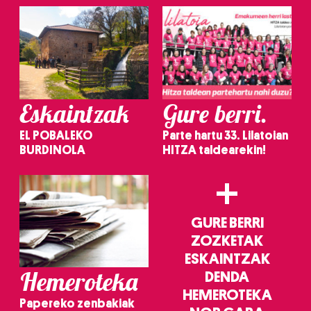
Eskaintzak
Gure berri.
EL POBALEKO
Parte hartu 33. Lilatoian
BURDINOLA
HITZA taldearekin!
+
GURE BERRI
ZOZKETAK
ESKAINTZAK
Hemeroteka
DENDA
HEMEROTEKA
Papereko zenbakiak