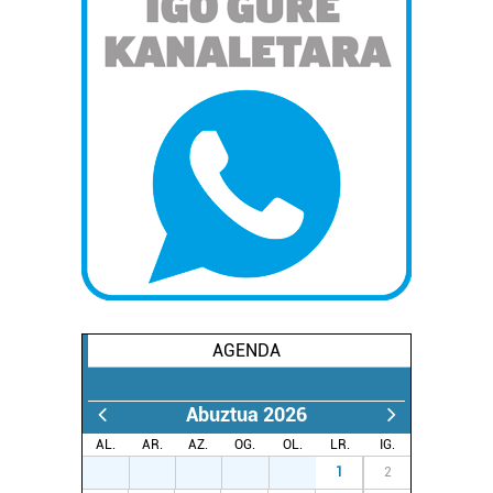
buruzko informazio gehiago eta ezarri zure lehentasunak
datuen atalean. Edozein unetan alda edo ken dezakezu
zure baimena Cookieen adierazpenean.
Webgune honek cookie propioak eta hirugarrenen cookie-
fitxategiak erabiltzen ditu. Zure esperientzia eta
zerbitzuak hobetzeko asmoz, cookie teknologiaz
baliatzen gara. Ohar hau onartuz gero, teknologia hori
erabiltzeko baimen esplizitua ematen diguzu.
Gehiago
irakurri
AGENDA
Abuztua 2026
AL.
AR.
AZ.
OG.
OL.
LR.
IG.
27
28
29
30
31
1
2