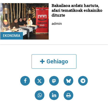
Bakailaoa ardatz hartuta,
afari tematikoak eskainiko
dituzte
admin
EKONOMIA
Gehiago