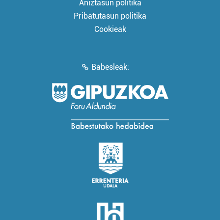
Aniztasun politika
Pribatutasun politika
Cookieak
Babesleak: