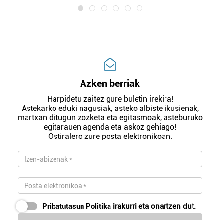
Azken berriak
Harpidetu zaitez gure buletin irekira!
Astekarko eduki nagusiak, asteko albiste ikusienak,
martxan ditugun zozketa eta egitasmoak, asteburuko
egitarauen agenda eta askoz gehiago!
Ostiralero zure posta elektronikoan.
Pribatutasun Politika
irakurri eta onartzen dut.