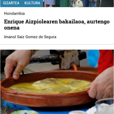
GIZARTEA
KULTURA
Hondarribia
Enrique Aizpiolearen bakailaoa, aurtengo
onena
Imanol Saiz Gomez de Segura