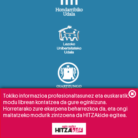
Tokiko informazioa profesionaltasunez eta euskaratik,
modu librean kontatzea da gure eginkizuna.
Horretarako zure ekarpena beharrezkoa da, eta ongi
maitatzeko modurik zintzoena da HITZAkide egitea.