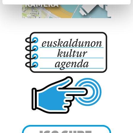
Find out more about how your personal data is processed
and set your preferences in the
details section
.
Guk eta gure bazkideek zure datu pertsonalak
prozesatzen ditugu, zure IP zenbakia, besteak beste,
teknologia erabiliz, cookieak adibidez, iragarki eta eduki
pertsonalizatuak eskaintzeko, iragarkiak eta edukia
neurtzeko, jendeari buruzko informazioa biltzeko eta
produktuak garatzeko. Zure datuak nork eta zertarako
erabiltzen dituen hauta dezakezu.
Bazkide batzuek ez dizute baimenik eskatzen, eta beren
interes komertzial legitimoetan babesten dira. Ikusi gure
bazkideen zerrenda, beren ustez zein helburutarako
duten interes legitimoa eta horren aurka nola egin
dezakezun ikusteko.
Lortu zure datu pertsonalak prozesatzeko moduari