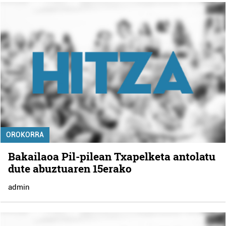
OROKORRA
Bakailaoa Pil-pilean Txapelketa antolatu
dute abuztuaren 15erako
admin