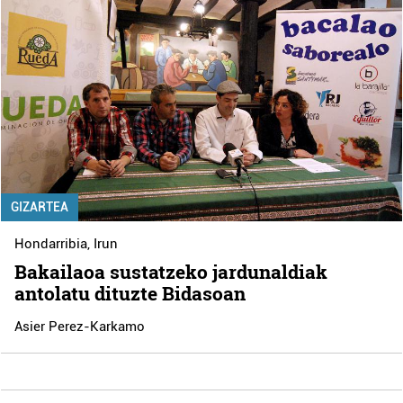
GIZARTEA
Hondarribia
,
Irun
Bakailaoa sustatzeko jardunaldiak
antolatu dituzte Bidasoan
Asier Perez-Karkamo