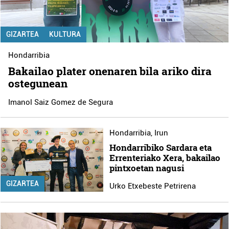
GIZARTEA
KULTURA
Hondarribia
Bakailao plater onenaren bila ariko dira
ostegunean
Imanol Saiz Gomez de Segura
Hondarribia
,
Irun
Hondarribiko Sardara eta
Errenteriako Xera, bakailao
pintxoetan nagusi
GIZARTEA
Urko Etxebeste Petrirena