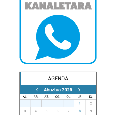
AGENDA
Abuztua 2026
AL.
AR.
AZ.
OG.
OL.
LR.
IG.
27
28
29
30
31
1
2
3
4
5
6
7
8
9