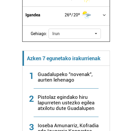
Igandea
26º
20º
Gehiago:
Irun
Azken 7 egunetako irakurrienak
1
Guadalupeko "novenak",
aurten lehenago
2
Pistolaz egindako hiru
lapurreten ustezko egilea
atxilotu dute Guadalupen
3
Ioseba Amunarriz, Kofradia