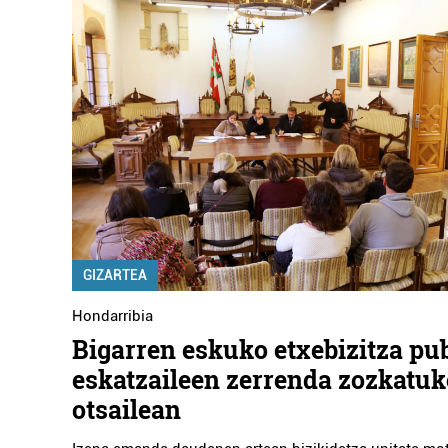
GIZARTEA
Hondarribia
Bigarren eskuko etxebizitza pu
eskatzaileen zerrenda zozkatuk
otsailean