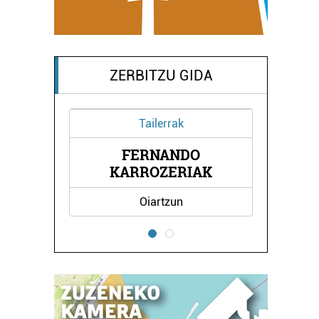
ZERBITZU GIDA
Tailerrak
FERNANDO
TEGIA
HIR
KARROZERIAK
Oiartzun