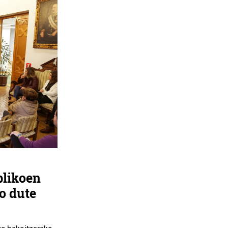
blikoen
o dute