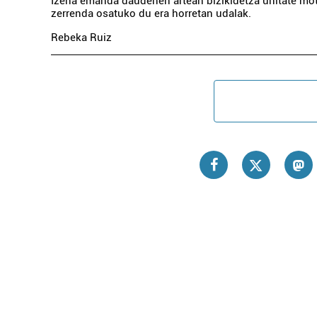
Izena emanda daudenen artean bizikidetza unitate mo
zerrenda osatuko du era horretan udalak.
Rebeka Ruiz