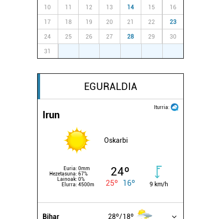
10
11
12
13
14
15
16
17
18
19
20
21
22
23
24
25
26
27
28
29
30
31
1
2
3
4
5
6
EGURALDIA
Iturria:
Irun
Oskarbi
24º
Euria:
0mm
Hezetasuna:
67%
Lainoak:
0%
25º
16º
9 km/h
Elurra:
4500m
Bihar
28º
18º