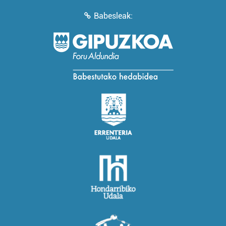
Babesleak: