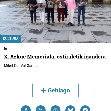
KULTURA
Irun
X. Azkue Memoriala, ostiraletik igandera
Mikel Del Val Garcia
Gehiago