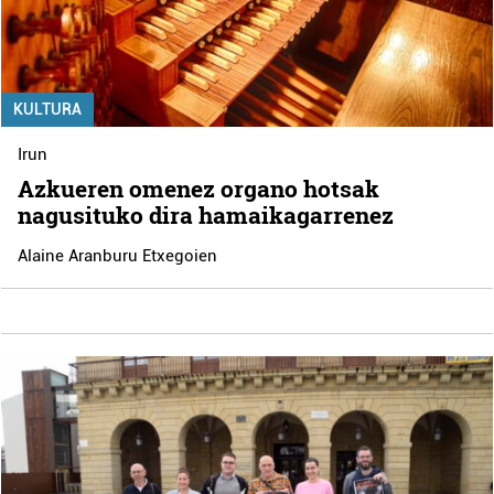
KULTURA
Irun
Azkueren omenez organo hotsak
nagusituko dira hamaikagarrenez
Alaine Aranburu Etxegoien