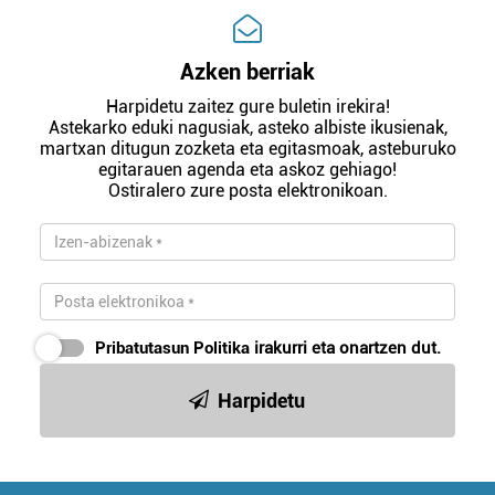
Azken berriak
Harpidetu zaitez gure buletin irekira!
Astekarko eduki nagusiak, asteko albiste ikusienak,
martxan ditugun zozketa eta egitasmoak, asteburuko
egitarauen agenda eta askoz gehiago!
Ostiralero zure posta elektronikoan.
Pribatutasun Politika
irakurri eta onartzen dut.
Harpidetu