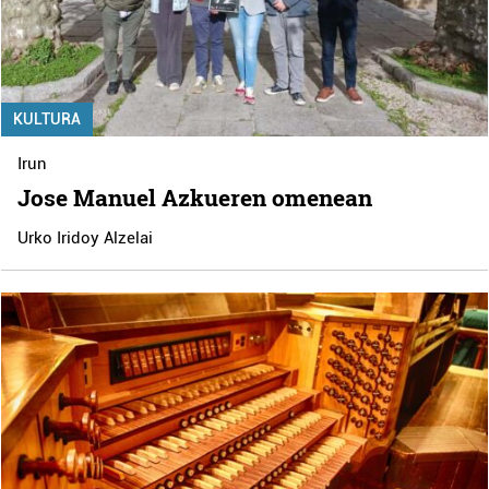
KULTURA
Irun
Jose Manuel Azkueren omenean
Urko Iridoy Alzelai