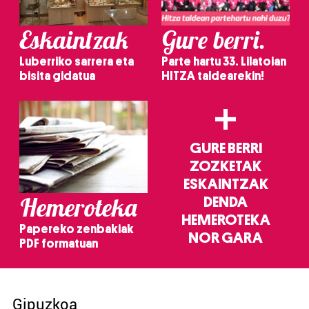
Eskaintzak
Gure berri.
Luberriko sarrera eta
Parte hartu 33. Lilatoian
bisita gidatua
HITZA taldearekin!
+
GURE BERRI
ZOZKETAK
ESKAINTZAK
Hemeroteka
DENDA
HEMEROTEKA
Papereko zenbakiak
NOR GARA
PDF formatuan
Gipuzkoa