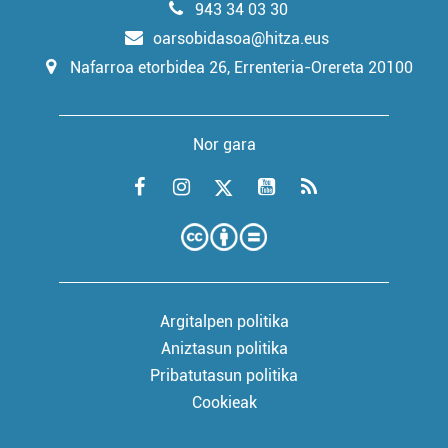
943 34 03 30
oarsobidasoa@hitza.eus
Nafarroa etorbidea 26, Errenteria-Orereta 20100
Nor gara
Argitalpen politika
Aniztasun politika
Pribatutasun politika
Cookieak