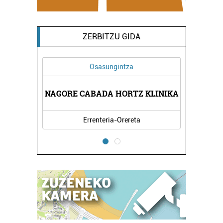
ZERBITZU GIDA
Osasungintza
Osasungintza
MINBARIK FISIOTE
RE CABADA HORTZ KLINIKA
ZENTROA
Errenteria-Orereta
Irun