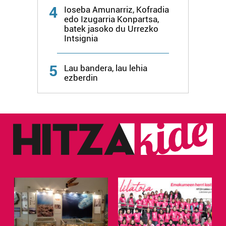
4
Ioseba Amunarriz, Kofradia
edo Izugarria Konpartsa,
batek jasoko du Urrezko
Intsignia
5
Lau bandera, lau lehia
ezberdin