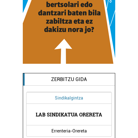
ZERBITZU GIDA
Sindikalgintza
IOA
LAB SINDIKATUA ORERETA
OR
Errenteria-Orereta