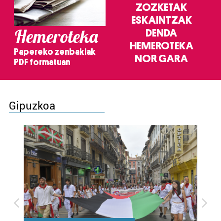
ZOZKETAK
ESKAINTZAK
Hemeroteka
DENDA
HEMEROTEKA
Papereko zenbakiak
NOR GARA
PDF formatuan
Gipuzkoa