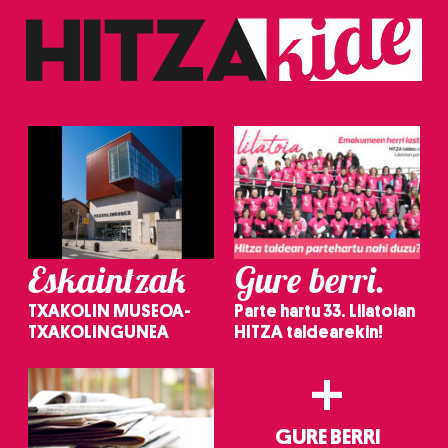
baliatzen gara. Ohar hau onartuz gero, teknologia hori
erabiltzeko baimen esplizitua ematen diguzu.
Gehiago
irakurri
Eskaintzak
Gure berri.
TXAKOLIN MUSEOA-
Parte hartu 33. Lilatoian
TXAKOLINGUNEA
HITZA taldearekin!
+
GURE BERRI