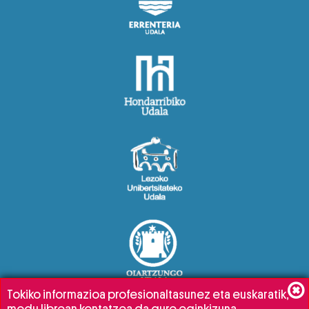
Tokiko informazioa profesionaltasunez eta euskaratik,
modu librean kontatzea da gure eginkizuna.