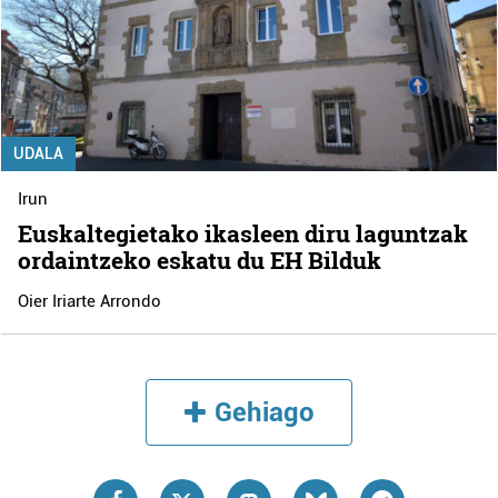
UDALA
Irun
Euskaltegietako ikasleen diru laguntzak
ordaintzeko eskatu du EH Bilduk
Oier Iriarte Arrondo
Gehiago