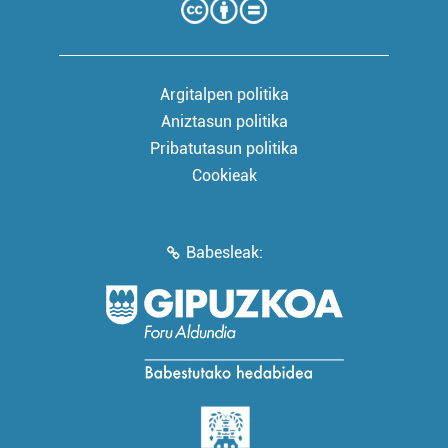
Argitalpen politika
Aniztasun politika
Pribatutasun politika
Cookieak
Babesleak: