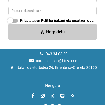
Pribatutasun Politika
irakurri eta onartzen dut.
Harpidetu
943 34 03 30
oarsobidasoa@hitza.eus
Nafarroa etorbidea 26, Errenteria-Orereta 20100
Nor gara