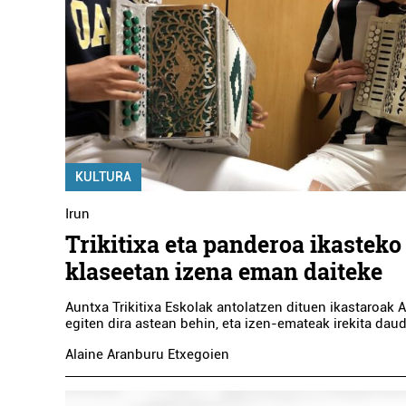
KULTURA
Irun
Trikitixa eta panderoa ikasteko
klaseetan izena eman daiteke
Auntxa Trikitixa Eskolak antolatzen dituen ikastaroak
egiten dira astean behin, eta izen-emateak irekita daud
Alaine Aranburu Etxegoien