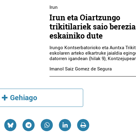
Irun
Irun eta Oiartzungo
trikitilariek saio berezia
eskainiko dute
Irungo Kontserbatorioko eta Auntxa Trikit
eskolaren arteko elkartruke jaialdia egin
datorren igandean (hilak 9), Kontzejupea
Imanol Saiz Gomez de Segura
Gehiago