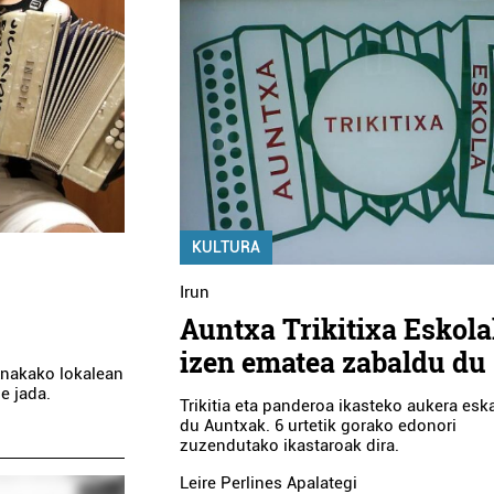
KULTURA
Irun
Auntxa Trikitixa Eskol
izen ematea zabaldu du
 Anakako lokalean
e jada.
Trikitia eta panderoa ikasteko aukera esk
du Auntxak. 6 urtetik gorako edonori
zuzendutako ikastaroak dira.
Leire Perlines Apalategi