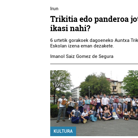
Irun
Trikitia edo panderoa j
ikasi nahi?
6 urtetik gorakoek dagoeneko Auntxa Trik
Eskolan izena eman dezakete.
Imanol Saiz Gomez de Segura
KULTURA