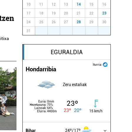
10
11
12
13
14
15
16
17
18
19
20
21
22
23
otzen
24
25
26
27
28
29
30
31
1
2
3
4
5
6
itixa
EGURALDIA
Iturria:
Hondarribia
Zeru estaliak
23º
Euria:
0mm
Hezetasuna:
70%
Lainoak:
64%
23º
20º
15 km/h
Elurra:
4400m
Bihar
24º
17º