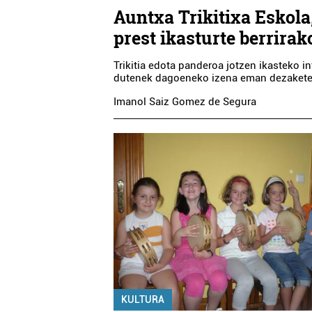
Auntxa Trikitixa Eskola
prest ikasturte berrirak
Trikitia edota panderoa jotzen ikasteko i
dutenek dagoeneko izena eman dezakete
Imanol Saiz Gomez de Segura
KULTURA