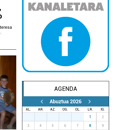
,
o
nteresa
.
AGENDA
Abuztua 2026
AL.
AR.
AZ.
OG.
OL.
LR.
IG.
27
28
29
30
31
1
2
3
4
5
6
7
8
9