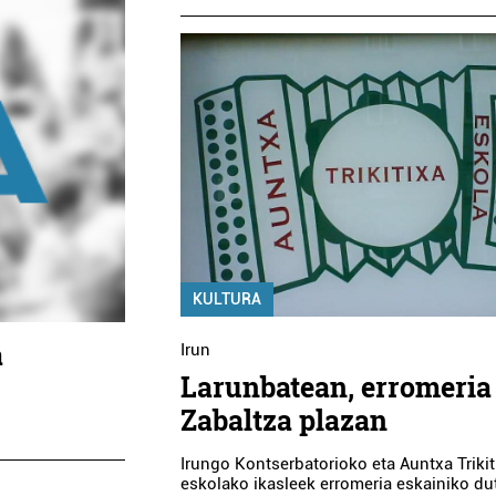
KULTURA
a
Irun
Larunbatean, erromeria
Zabaltza plazan
Irungo Kontserbatorioko eta Auntxa Trikit
eskolako ikasleek erromeria eskainiko du