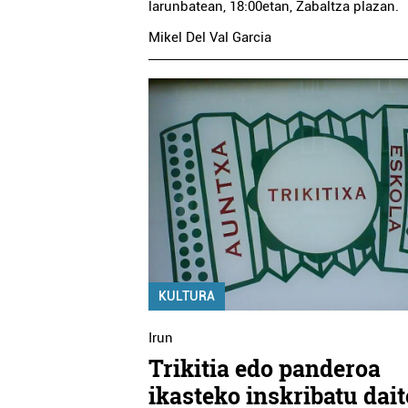
larunbatean, 18:00etan, Zabaltza plazan.
Mikel Del Val Garcia
Ikastetxeak
Higiezin agentziak
AUZI HIGIEZINEN
EZO HERRI ESKOLA
ZERBITZU JUR
Lezo
Errenteria-Orereta
KULTURA
Irun
Trikitia edo panderoa
ikasteko inskribatu dai