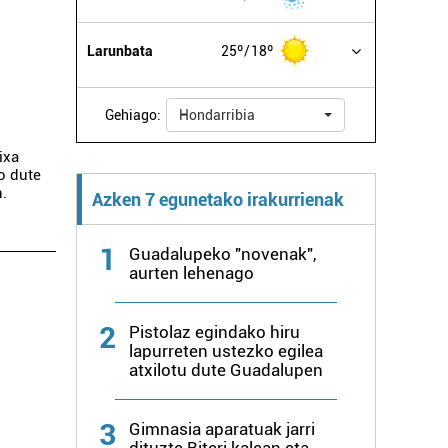
Larunbata
25º
18º
Gehiago:
Hondarribia
ixa
go dute
n.
Azken 7 egunetako irakurrienak
1
Guadalupeko "novenak",
aurten lehenago
2
Pistolaz egindako hiru
lapurreten ustezko egilea
atxilotu dute Guadalupen
3
Gimnasia aparatuak jarri