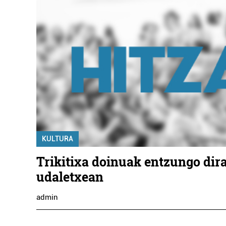
KULTURA
Trikitixa doinuak entzungo dir
udaletxean
admin