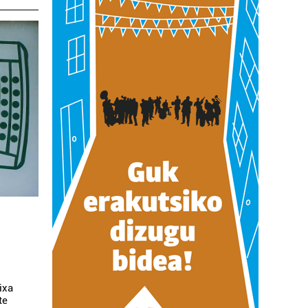
ixa
te