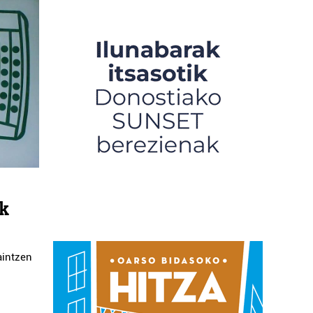
ak
aintzen