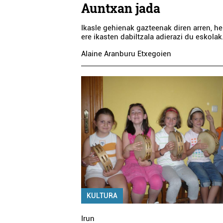
Auntxan jada
Ikasle gehienak gazteenak diren arren, h
ere ikasten dabiltzala adierazi du eskolak
Alaine Aranburu Etxegoien
KULTURA
Irun