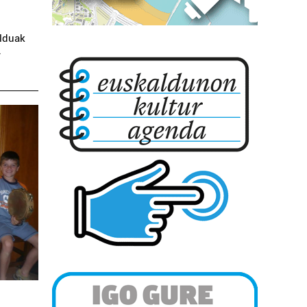
elduak
.