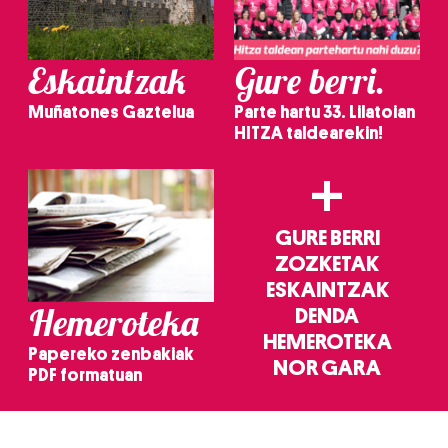
Eskaintzak
Gure berri.
Muñatones Gaztelua
Parte hartu 33. Lilatoian
HITZA taldearekin!
+
GURE BERRI
ZOZKETAK
ESKAINTZAK
Hemeroteka
DENDA
HEMEROTEKA
Papereko zenbakiak
NOR GARA
PDF formatuan