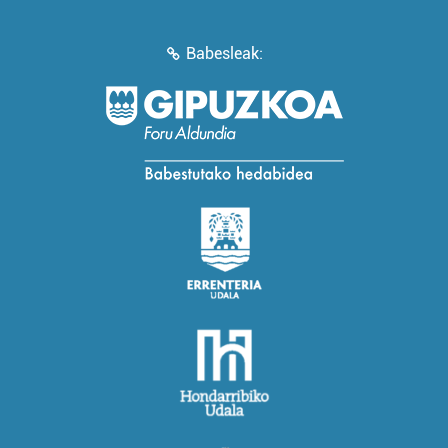
Babesleak: