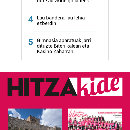
dute Jaizkibelgo kideek
zure baimena Cookieen adierazpenean.
4
Lau bandera, lau lehia
Webgune honek cookie propioak eta hirugarrenen cookie-
ezberdin
fitxategiak erabiltzen ditu. Zure esperientzia eta
zerbitzuak hobetzeko asmoz, cookie teknologiaz
5
baliatzen gara. Ohar hau onartuz gero, teknologia hori
Gimnasia aparatuak jarri
dituzte Biteri kalean eta
erabiltzeko baimen esplizitua ematen diguzu.
Gehiago
Kasino Zaharran
irakurri