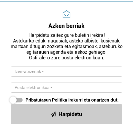
Azken berriak
Harpidetu zaitez gure buletin irekira!
Astekarko eduki nagusiak, asteko albiste ikusienak,
martxan ditugun zozketa eta egitasmoak, asteburuko
egitarauen agenda eta askoz gehiago!
Ostiralero zure posta elektronikoan.
Pribatutasun Politika
irakurri eta onartzen dut.
Harpidetu