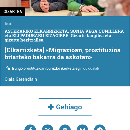
GIZARTEA
Irun
ASTEKARIKO ELKARRIZKETA. SONIA VEGA CUNILLERA
eta ELI PADURARU EIZAGIRRE. Gizarte langilea eta
gizarte hezitzailea.
[Elkarrizketa] «Migrazioan, prostituzioa
bitarteko bakarra da askotan»
Irungo prostituzioari buruzko ikerketa egin du udalak
Olaia Gerendiain
Gehiago