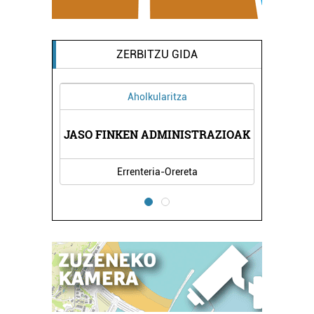
ZERBITZU GIDA
Aholkularitza
Ikastetxeak
ASO FINKEN ADMINISTRAZIOAK
PASAIA-LEZO 
Errenteria-Orereta
Pasaia