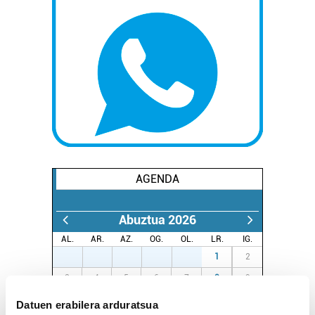
AGENDA
Abuztua 2026
AL.
AR.
AZ.
OG.
OL.
LR.
IG.
27
28
29
30
31
1
2
3
4
5
6
7
8
9
10
11
12
13
14
15
16
Datuen erabilera arduratsua