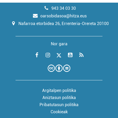
943 34 03 30
oarsobidasoa@hitza.eus
Nafarroa etorbidea 26, Errenteria-Orereta 20100
Nor gara
Argitalpen politika
Aniztasun politika
Pribatutasun politika
Cookieak