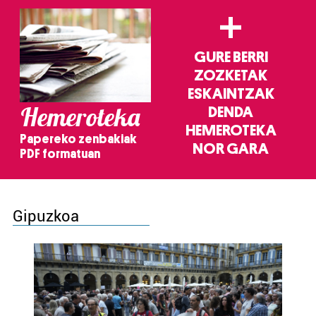
+
GURE BERRI
ZOZKETAK
ESKAINTZAK
Hemeroteka
DENDA
HEMEROTEKA
Papereko zenbakiak
NOR GARA
PDF formatuan
Gipuzkoa