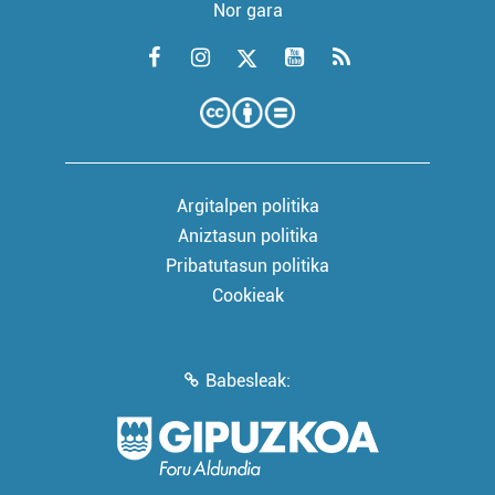
Nor gara
Argitalpen politika
Aniztasun politika
Pribatutasun politika
Cookieak
Babesleak: