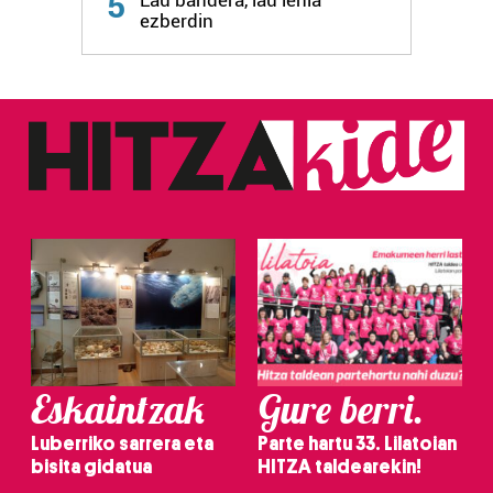
5
Lau bandera, lau lehia
ezberdin
Eskaintzak
Gure berri.
Luberriko sarrera eta
Parte hartu 33. Lilatoian
bisita gidatua
HITZA taldearekin!