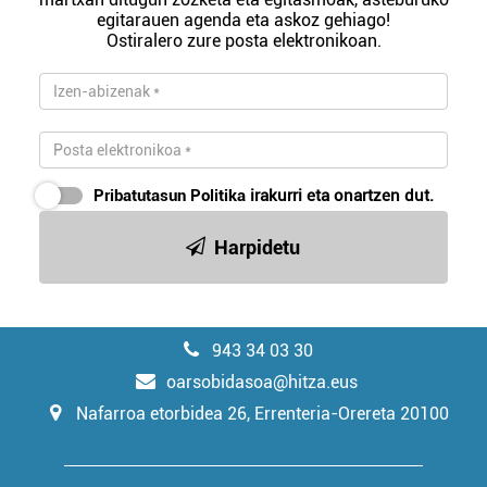
egitarauen agenda eta askoz gehiago!
Ostiralero zure posta elektronikoan.
Pribatutasun Politika
irakurri eta onartzen dut.
Harpidetu
943 34 03 30
oarsobidasoa@hitza.eus
Nafarroa etorbidea 26, Errenteria-Orereta 20100