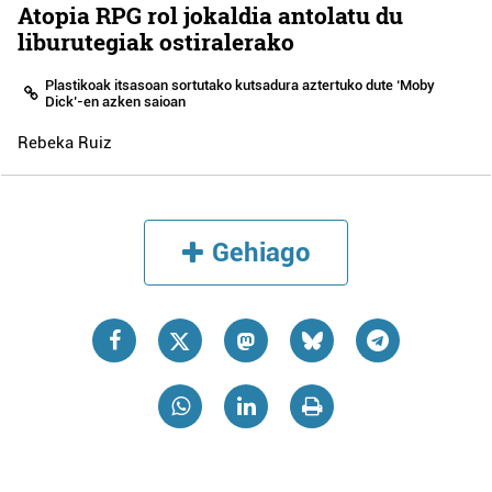
Atopia RPG rol jokaldia antolatu du
liburutegiak ostiralerako
Plastikoak itsasoan sortutako kutsadura aztertuko dute ‘Moby
Dick’-en azken saioan
Rebeka Ruiz
Gehiago