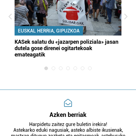
EUSKAL HERRIA, GIPUZKOA
KASek salatu du «jazarpen poliziala» jasan
Pa
dutela gose direnei ogitartekoak
da
emateagatik
«s
Azken berriak
Harpidetu zaitez gure buletin irekira!
Astekarko eduki nagusiak, asteko albiste ikusienak,
martxan ditugun zozketa eta egitasmoak, asteburuko