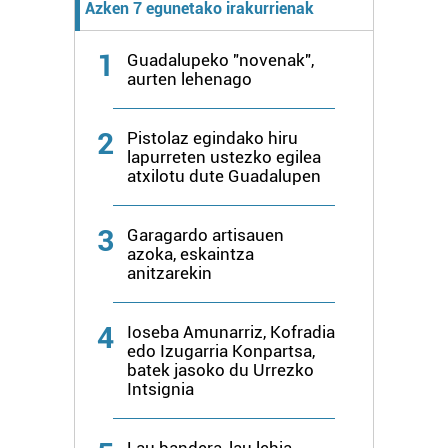
Azken 7 egunetako irakurrienak
duten interes legitimoa eta horren aurka nola egin
dezakezun ikusteko.
1
Guadalupeko "novenak",
aurten lehenago
Lortu zure datu pertsonalak prozesatzeko moduari
buruzko informazio gehiago eta ezarri zure lehentasunak
2
Pistolaz egindako hiru
datuen atalean. Edozein unetan alda edo ken dezakezu
lapurreten ustezko egilea
zure baimena Cookieen adierazpenean.
atxilotu dute Guadalupen
Webgune honek cookie propioak eta hirugarrenen cookie-
3
fitxategiak erabiltzen ditu. Zure esperientzia eta
Garagardo artisauen
azoka, eskaintza
zerbitzuak hobetzeko asmoz, cookie teknologiaz
anitzarekin
baliatzen gara. Ohar hau onartuz gero, teknologia hori
erabiltzeko baimen esplizitua ematen diguzu.
Gehiago
4
irakurri
Ioseba Amunarriz, Kofradia
edo Izugarria Konpartsa,
batek jasoko du Urrezko
Intsignia