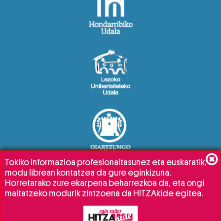
Tokiko informazioa profesionaltasunez eta euskaratik,
modu librean kontatzea da gure eginkizuna.
Horretarako zure ekarpena beharrezkoa da, eta ongi
maitatzeko modurik zintzoena da HITZAkide egitea.