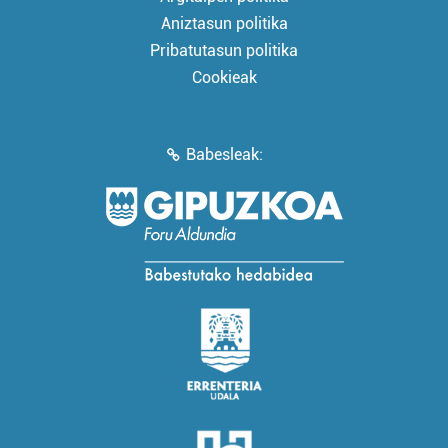
Aniztasun politika
Pribatutasun politika
Cookieak
Babesleak: