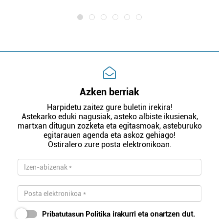
Azken berriak
Harpidetu zaitez gure buletin irekira!
Astekarko eduki nagusiak, asteko albiste ikusienak,
martxan ditugun zozketa eta egitasmoak, asteburuko
egitarauen agenda eta askoz gehiago!
Ostiralero zure posta elektronikoan.
Pribatutasun Politika
irakurri eta onartzen dut.