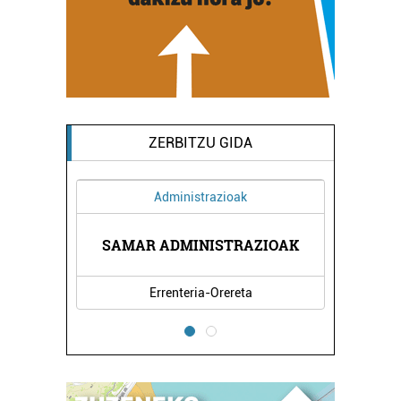
ZERBITZU GIDA
Administrazioak
A
SAMAR ADMINISTRAZIOAK
Errenteria-Orereta