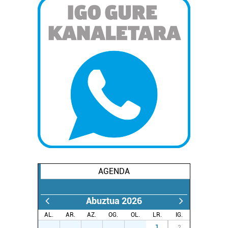
AGENDA
Abuztua 2026
AL.
AR.
AZ.
OG.
OL.
LR.
IG.
27
28
29
30
31
1
2