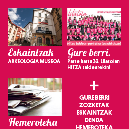
irakurri
Eskaintzak
Gure berri.
ARKEOLOGIA MUSEOA
Parte hartu 33. Lilatoian
HITZA taldearekin!
+
GURE BERRI
ZOZKETAK
ESKAINTZAK
Hemeroteka
DENDA
HEMEROTEKA