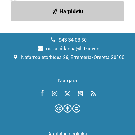
Harpidetu
943 34 03 30
oarsobidasoa@hitza.eus
Nafarroa etorbidea 26, Errenteria-Orereta 20100
Nor gara
Argitalpen politika