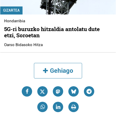
GIZARTEA
Hondarribia
5G-ri buruzko hitzaldia antolatu dute
etzi, Soroetan
Oarso Bidasoko Hitza
Gehiago