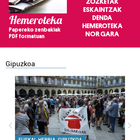
ZOZKETAK
ESKAINTZAK
Hemeroteka
DENDA
HEMEROTEKA
Papereko zenbakiak
NOR GARA
PDF formatuan
Gipuzkoa
EUSKAL HERRIA, GIPUZKOA