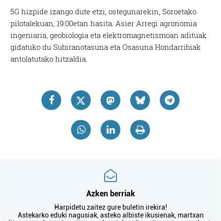
5G hizpide izango dute etzi, ostegunarekin, Soroetako
pilotalekuan, 19:00etan hasita. Asier Arregi agronomia
ingeniaria, geobiologia eta elektromagnetismoan adituak
gidatuko du Subiranotasuna eta Osasuna Hondarribiak
antolatutako hitzaldia.
Azken berriak
Harpidetu zaitez gure buletin irekira!
Astekarko eduki nagusiak, asteko albiste ikusienak, martxan