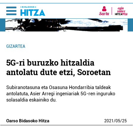
Sartu
GIZARTEA
5G-ri buruzko hitzaldia
antolatu dute etzi, Soroetan
Subiranotasuna eta Osasuna Hondarribia taldeak
antolatuta, Asier Arregi ingeniariak 5G-ren inguruko
solasaldia eskainiko du.
Oarso Bidasoko Hitza
2021
/
05
/
25