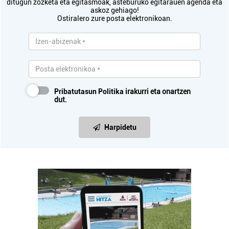
ditugun zozketa eta egitasmoak, asteburuko egitarauen agenda eta
askoz gehiago!
Ostiralero zure posta elektronikoan.
Pribatutasun Politika
irakurri eta onartzen
dut.
Harpidetu