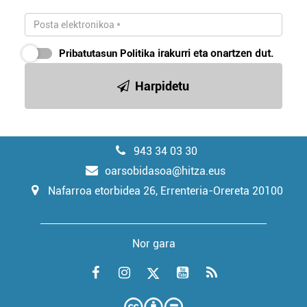
Pribatutasun Politika
irakurri eta onartzen dut.
Harpidetu
943 34 03 30
oarsobidasoa@hitza.eus
Nafarroa etorbidea 26, Errenteria-Orereta 20100
Nor gara