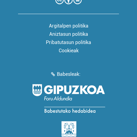
Argitalpen politika
Aniztasun politika
Pribatutasun politika
Cookieak
Babesleak: