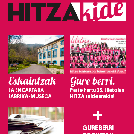
Eskaintzak
Gure berri.
LA ENCARTADA
Parte hartu 33. Lilatoian
FABRIKA-MUSEOA
HITZA taldearekin!
+
GURE BERRI