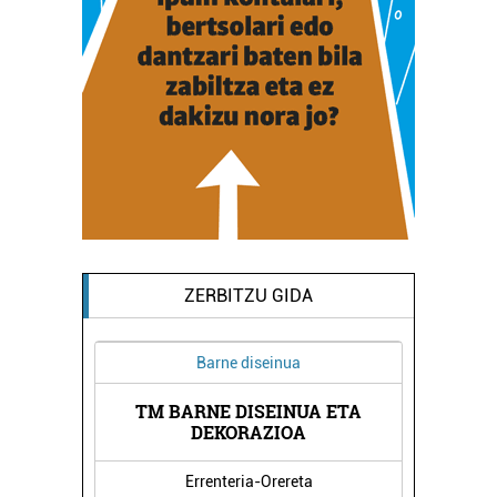
ZERBITZU GIDA
Barne diseinua
TM BARNE DISEINUA ETA
OA
K
DEKORAZIOA
Errenteria-Orereta