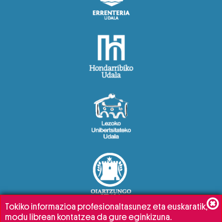
Tokiko informazioa profesionaltasunez eta euskaratik,
modu librean kontatzea da gure eginkizuna.