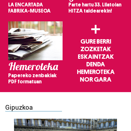
LA ENCARTADA
Parte hartu 33. Lilatoian
FABRIKA-MUSEOA
HITZA taldearekin!
+
GURE BERRI
ZOZKETAK
ESKAINTZAK
Hemeroteka
DENDA
HEMEROTEKA
Papereko zenbakiak
NOR GARA
PDF formatuan
Gipuzkoa