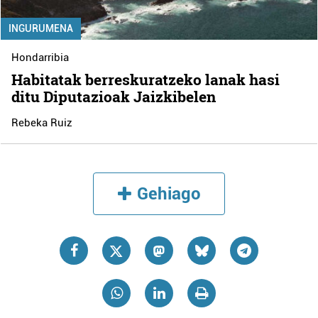
INGURUMENA
Hondarribia
Habitatak berreskuratzeko lanak hasi
ditu Diputazioak Jaizkibelen
Rebeka Ruiz
Gehiago