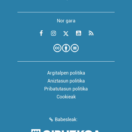
Nor gara
Argitalpen politika
Aniztasun politika
Pribatutasun politika
Cookieak
Babesleak: