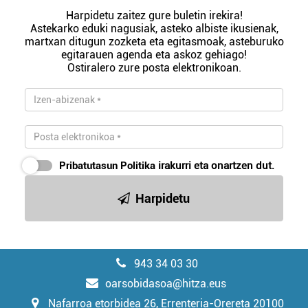
Harpidetu zaitez gure buletin irekira!
Astekarko eduki nagusiak, asteko albiste ikusienak,
martxan ditugun zozketa eta egitasmoak, asteburuko
egitarauen agenda eta askoz gehiago!
Ostiralero zure posta elektronikoan.
Pribatutasun Politika
irakurri eta onartzen dut.
Harpidetu
943 34 03 30
oarsobidasoa@hitza.eus
Nafarroa etorbidea 26, Errenteria-Orereta 20100