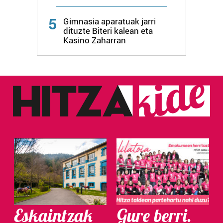
Webgune honek cookie propioak eta hirugarrenen cookie-
5
fitxategiak erabiltzen ditu. Zure esperientzia eta
Gimnasia aparatuak jarri
dituzte Biteri kalean eta
zerbitzuak hobetzeko asmoz, cookie teknologiaz
Kasino Zaharran
baliatzen gara. Ohar hau onartuz gero, teknologia hori
erabiltzeko baimen esplizitua ematen diguzu.
Gehiago
irakurri
Eskaintzak
Gure berri.