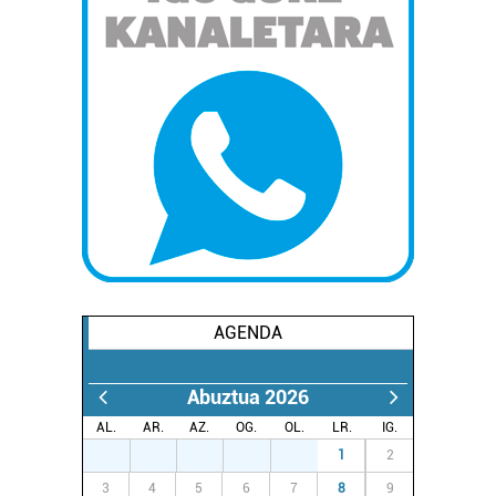
AGENDA
Abuztua 2026
AL.
AR.
AZ.
OG.
OL.
LR.
IG.
27
28
29
30
31
1
2
3
4
5
6
7
8
9