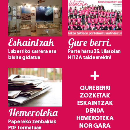
Eskaintzak
Gure berri.
Luberriko sarrera eta
Parte hartu 33. Lilatoian
bisita gidatua
HITZA taldearekin!
+
GURE BERRI
ZOZKETAK
ESKAINTZAK
Hemeroteka
DENDA
HEMEROTEKA
Papereko zenbakiak
NOR GARA
PDF formatuan