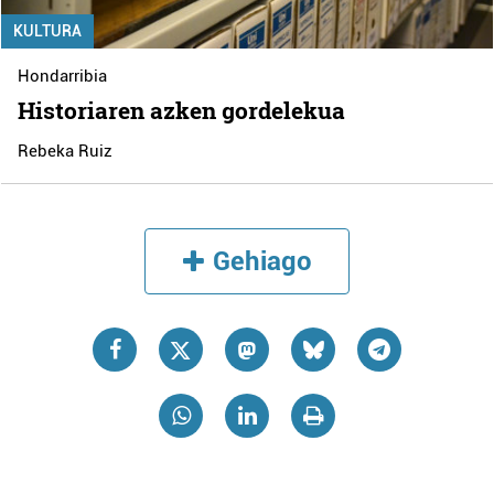
KULTURA
Hondarribia
Historiaren azken gordelekua
Rebeka Ruiz
Gehiago