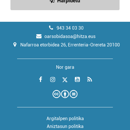
Harpidetu
943 34 03 30
oarsobidasoa@hitza.eus
Nafarroa etorbidea 26, Errenteria-Orereta 20100
Nor gara
Argitalpen politika
Aniztasun politika