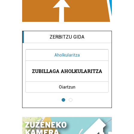
ZERBITZU GIDA
Aholkularitza
ARITZA
ZUBILLAGA AHOLKULARITZA
PASAI
Oiartzun