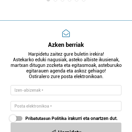
Azken berriak
Harpidetu zaitez gure buletin irekira!
Astekarko eduki nagusiak, asteko albiste ikusienak,
martxan ditugun zozketa eta egitasmoak, asteburuko
egitarauen agenda eta askoz gehiago!
Ostiralero zure posta elektronikoan.
Pribatutasun Politika
irakurri eta onartzen dut.