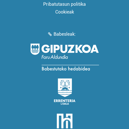
Pribatutasun politika
Cookieak
Babesleak: