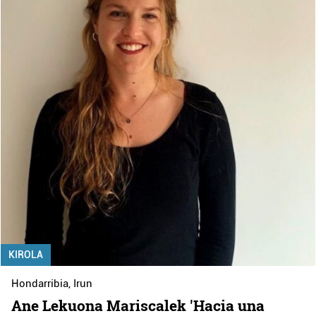
KIROLA
Hondarribia
,
Irun
Ane Lekuona Mariscalek 'Hacia una