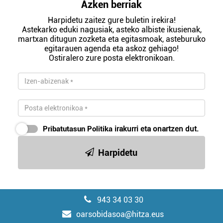
Azken berriak
Harpidetu zaitez gure buletin irekira!
Astekarko eduki nagusiak, asteko albiste ikusienak,
martxan ditugun zozketa eta egitasmoak, asteburuko
egitarauen agenda eta askoz gehiago!
Ostiralero zure posta elektronikoan.
Pribatutasun Politika
irakurri eta onartzen dut.
Harpidetu
943 34 03 30
oarsobidasoa@hitza.eus