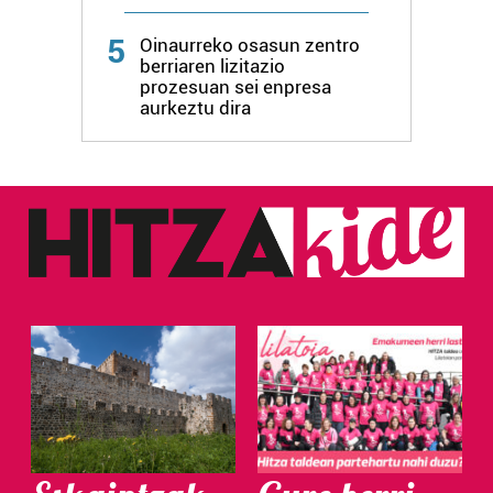
5
Oinaurreko osasun zentro
berriaren lizitazio
prozesuan sei enpresa
aurkeztu dira