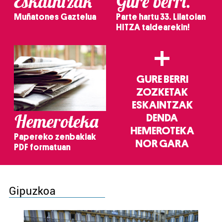
Eskaintzak
Gure berri.
Muñatones Gaztelua
Parte hartu 33. Lilatoian
HITZA taldearekin!
+
GURE BERRI
ZOZKETAK
ESKAINTZAK
Hemeroteka
DENDA
HEMEROTEKA
Papereko zenbakiak
NOR GARA
PDF formatuan
Gipuzkoa