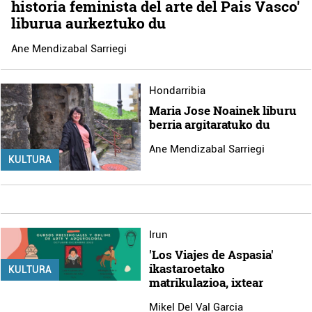
historia feminista del arte del Pais Vasco'
liburua aurkeztuko du
Ane Mendizabal Sarriegi
Hondarribia
Maria Jose Noainek liburu
berria argitaratuko du
Ane Mendizabal Sarriegi
KULTURA
Irun
'Los Viajes de Aspasia'
ikastaroetako
KULTURA
matrikulazioa, ixtear
Mikel Del Val Garcia