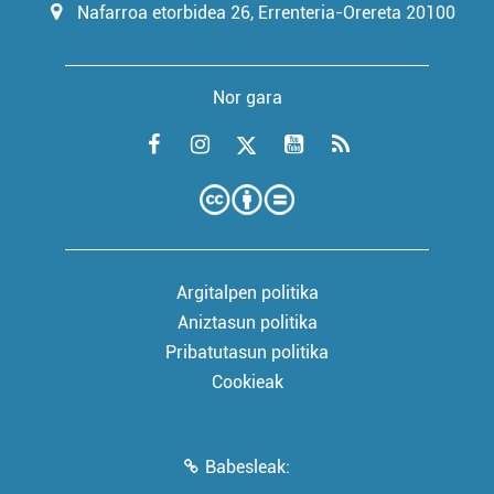
Nafarroa etorbidea 26, Errenteria-Orereta 20100
Nor gara
Argitalpen politika
Aniztasun politika
Pribatutasun politika
Cookieak
Babesleak: