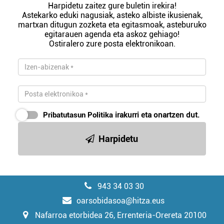
Harpidetu zaitez gure buletin irekira!
Astekarko eduki nagusiak, asteko albiste ikusienak,
martxan ditugun zozketa eta egitasmoak, asteburuko
egitarauen agenda eta askoz gehiago!
Ostiralero zure posta elektronikoan.
Pribatutasun Politika
irakurri eta onartzen dut.
Harpidetu
943 34 03 30
oarsobidasoa@hitza.eus
Nafarroa etorbidea 26, Errenteria-Orereta 20100