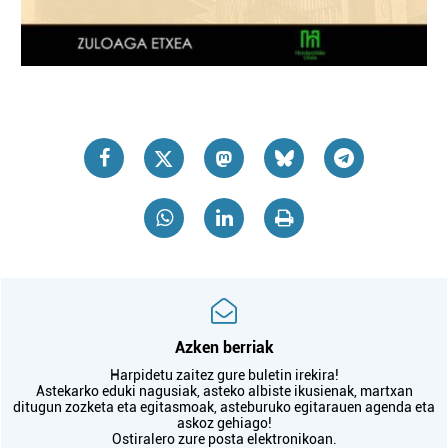
Azken berriak
Harpidetu zaitez gure buletin irekira!
Astekarko eduki nagusiak, asteko albiste ikusienak, martxan
ditugun zozketa eta egitasmoak, asteburuko egitarauen agenda eta
askoz gehiago!
Ostiralero zure posta elektronikoan.