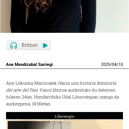
Ane Mendizabal Sarriegi
2025
/
04
/
10
Ane Lekuona Mariscalek
Hacia una historia feminista
del arte del Pais Vasco
liburua aurkeztuko du datorren
hilaren 24an. Hondarribiko Udal Liburutegian izango da
aurkezpena, 19:00etan.