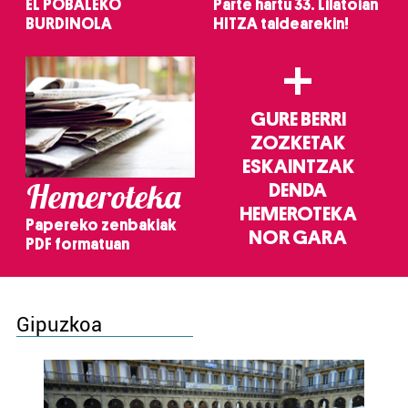
EL POBALEKO
Parte hartu 33. Lilatoian
BURDINOLA
HITZA taldearekin!
+
GURE BERRI
ZOZKETAK
ESKAINTZAK
Hemeroteka
DENDA
HEMEROTEKA
Papereko zenbakiak
NOR GARA
PDF formatuan
Gipuzkoa