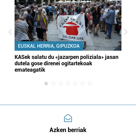
EUSKAL HERRIA, GIPUZKOA
KASek salatu du «jazarpen poliziala» jasan
Pa
dutela gose direnei ogitartekoak
da
emateagatik
«s
Azken berriak