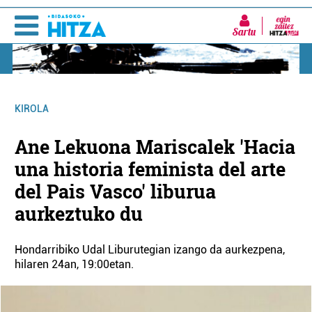
Sartu
KIROLA
Ane Lekuona Mariscalek 'Hacia
una historia feminista del arte
del Pais Vasco' liburua
aurkeztuko du
Hondarribiko Udal Liburutegian izango da aurkezpena,
hilaren 24an, 19:00etan.