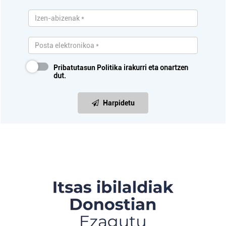
Pribatutasun Politika
irakurri eta onartzen
dut.
Harpidetu