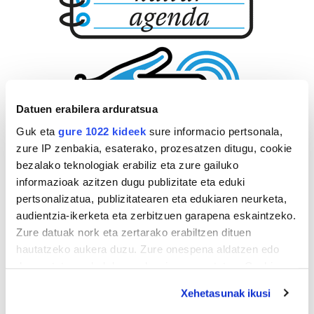
Datuen erabilera arduratsua
Guk eta
gure 1022 kideek
sure informacio pertsonala,
zure IP zenbakia, esaterako, prozesatzen ditugu, cookie
bezalako teknologiak erabiliz eta zure gailuko
informazioak azitzen dugu publizitate eta eduki
pertsonalizatua, publizitatearen eta edukiaren neurketa,
audientzia-ikerketa eta zerbitzuen garapena eskaintzeko.
Zure datuak nork eta zertarako erabiltzen dituen
hautatzeko aukera duzu. Zure onespena aldatzen edo
deuseztatzen ahal duzu edozein momentutan, Cookie
deklaraziotik edo Privacy triggerean klikatuz.
Xehetasunak ikusi