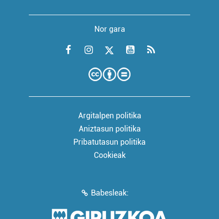
Nor gara
Argitalpen politika
Aniztasun politika
Pribatutasun politika
Cookieak
Babesleak: