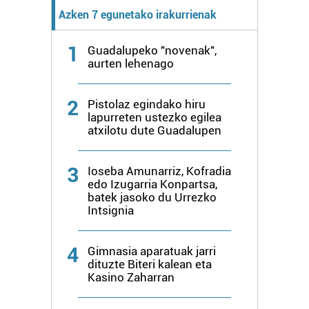
Azken 7 egunetako irakurrienak
1
Guadalupeko "novenak",
aurten lehenago
2
Pistolaz egindako hiru
lapurreten ustezko egilea
atxilotu dute Guadalupen
3
Ioseba Amunarriz, Kofradia
edo Izugarria Konpartsa,
batek jasoko du Urrezko
Intsignia
4
Gimnasia aparatuak jarri
dituzte Biteri kalean eta
Kasino Zaharran