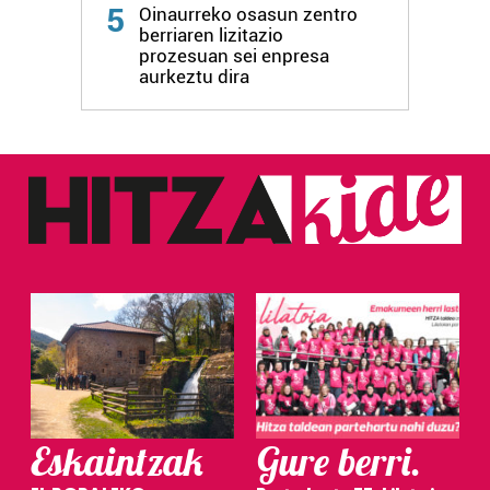
5
Oinaurreko osasun zentro
berriaren lizitazio
prozesuan sei enpresa
aurkeztu dira
Eskaintzak
Gure berri.