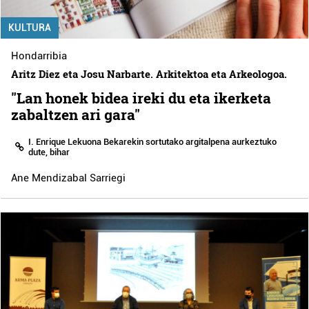
KULTURA
Hondarribia
Aritz Diez eta Josu Narbarte. Arkitektoa eta Arkeologoa.
"Lan honek bidea ireki du eta ikerketa
zabaltzen ari gara"
I. Enrique Lekuona Bekarekin sortutako argitalpena aurkeztuko
dute, bihar
Ane Mendizabal Sarriegi