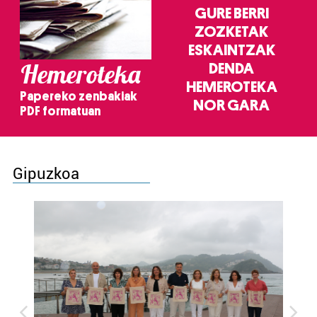
GURE BERRI
ZOZKETAK
ESKAINTZAK
Hemeroteka
DENDA
HEMEROTEKA
Papereko zenbakiak
NOR GARA
PDF formatuan
Gipuzkoa