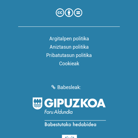
Argitalpen politika
Aniztasun politika
Pribatutasun politika
Cookieak
Babesleak: