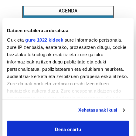
AGENDA
Abuztua 2026
Datuen erabilera arduratsua
AL.
AR.
AZ.
OG.
OL.
LR.
IG.
Guk eta
gure 1022 kideek
sure informacio pertsonala,
27
28
29
30
31
1
2
zure IP zenbakia, esaterako, prozesatzen ditugu, cookie
3
4
5
6
7
8
9
bezalako teknologiak erabiliz eta zure gailuko
informazioak azitzen dugu publizitate eta eduki
10
11
12
13
14
15
16
pertsonalizatua, publizitatearen eta edukiaren neurketa,
17
18
19
20
21
22
23
audientzia-ikerketa eta zerbitzuen garapena eskaintzeko.
24
25
26
27
28
29
30
Zure datuak nork eta zertarako erabiltzen dituen
31
1
2
3
4
5
6
hautatzeko aukera duzu. Zure onespena aldatzen edo
deuseztatzen ahal duzu edozein momentutan, Cookie
deklaraziotik edo Privacy triggerean klikatuz.
EGURALDIA
Xehetasunak ikusi
If you allow, we would also like to:
Iturria:
Irun
Collect information about your geographical
Dena onartu
location which can be accurate to within several