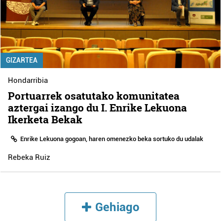
GIZARTEA
Hondarribia
Portuarrek osatutako komunitatea
aztergai izango du I. Enrike Lekuona
Ikerketa Bekak
Enrike Lekuona gogoan, haren omenezko beka sortuko du udalak
Rebeka Ruiz
Gehiago