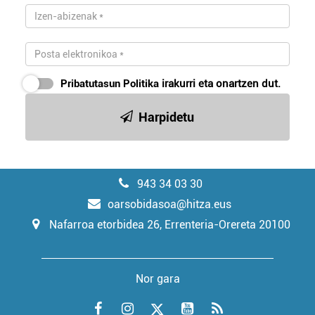
Pribatutasun Politika
irakurri eta onartzen dut.
Harpidetu
943 34 03 30
oarsobidasoa@hitza.eus
Nafarroa etorbidea 26, Errenteria-Orereta 20100
Nor gara