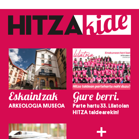
Eskaintzak
Gure berri.
ARKEOLOGIA MUSEOA
Parte hartu 33. Lilatoian
HITZA taldearekin!
+