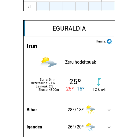
31
1
2
3
4
5
6
EGURALDIA
Iturria:
Irun
Zeru hodeitsuak
25º
Euria:
0mm
Hezetasuna:
71%
Lainoak:
2%
25º
16º
12 km/h
Elurra:
4600m
Bihar
28º
18º
Igandea
26º
20º