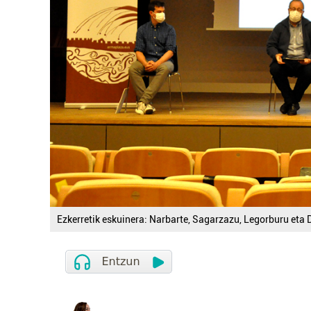
Ezkerretik eskuinera: Narbarte, Sagarzazu, Legorburu eta D