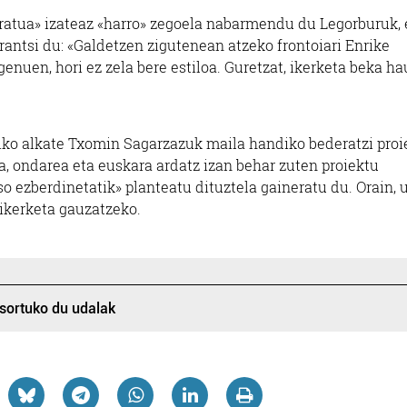
eratua» izateaz «harro» zegoela nabarmendu du Legorburuk, 
antsi du: «Galdetzen zigutenean atzeko frontoiari Enrike
genuen, hori ez zela bere estiloa. Guretzat, ikerketa beka ha
ko alkate Txomin Sagarzazuk maila handiko bederatzi proi
oa, ondarea eta euskara ardatz izan behar zuten proiektu
so ezberdinetatik» planteatu dituztela gaineratu du. Orain, 
 ikerketa gauzatzeko.
sortuko du udalak