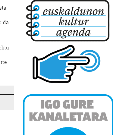
eta
u da
ektu
urte