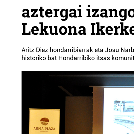
aztergai izango
Lekuona Ikerk
Aritz Diez hondarribiarrak eta Josu Nar
historiko bat Hondarribiko itsas komunit