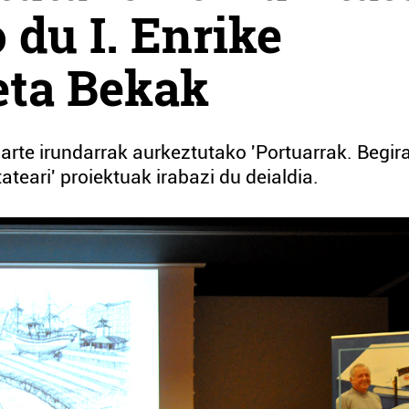
 du I. Enrike
eta Bekak
barte irundarrak aurkeztutako 'Portuarrak. Begir
ateari' proiektuak irabazi du deialdia.