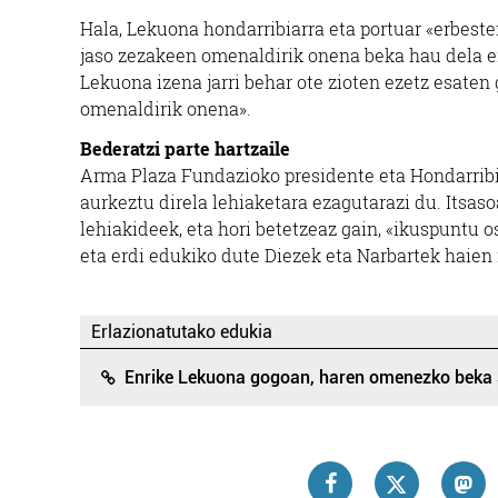
Hala, Lekuona hondarribiarra eta portuar «erbest
jaso zezakeen omenaldirik onena beka hau dela er
Lekuona izena jarri behar ote zioten ezetz esaten 
omenaldirik onena».
Bederatzi parte hartzaile
Arma Plaza Fundazioko presidente eta Hondarribi
aurkeztu direla lehiaketara ezagutarazi du. Itsas
lehiakideek, eta hori betetzeaz gain, «ikuspuntu o
eta erdi edukiko dute Diezek eta Narbartek haien
Erlazionatutako edukia
Enrike Lekuona gogoan, haren omenezko beka 