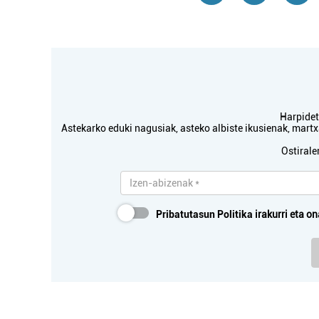
Harpidetu
Astekarko eduki nagusiak, asteko albiste ikusienak, mar
Ostirale
Pribatutasun Politika
irakurri eta on