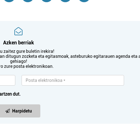
Azken berriak
 zaitez gure buletin irekira!
txan ditugun zozketa eta egitasmoak, asteburuko egitarauen agenda eta 
gehiago!
ro zure posta elektronikoan.
artzen dut.
Harpidetu