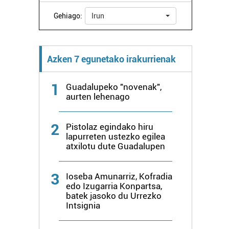
Gehiago:
Irun
Azken 7 egunetako irakurrienak
1
Guadalupeko "novenak",
aurten lehenago
2
Pistolaz egindako hiru
lapurreten ustezko egilea
atxilotu dute Guadalupen
3
Ioseba Amunarriz, Kofradia
edo Izugarria Konpartsa,
batek jasoko du Urrezko
Intsignia