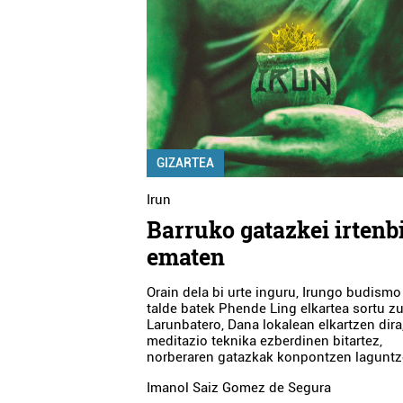
GIZARTEA
Irun
Barruko gatazkei irtenb
ematen
Orain dela bi urte inguru, Irungo budismo
talde batek Phende Ling elkartea sortu z
Larunbatero, Dana lokalean elkartzen dira
meditazio teknika ezberdinen bitartez,
norberaren gatazkak konpontzen laguntz
Imanol Saiz Gomez de Segura