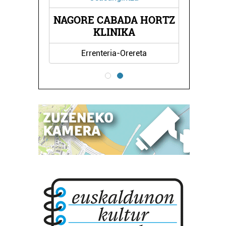
U
NAGORE CABADA HORTZ
KLINIKA
Errenteria-Orereta