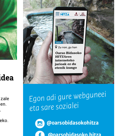
idea
 zale
uen.
,
eko.