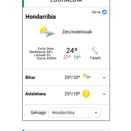
Iturria:
Hondarribia
Zeru hodeitsuak
24º
Euria:
0mm
Hezetasuna:
68%
Lainoak:
0%
27º
19º
7 km/h
Elurra:
4300m
Bihar
25º
20º
Astelehena
25º
19º
Gehiago:
Hondarribia