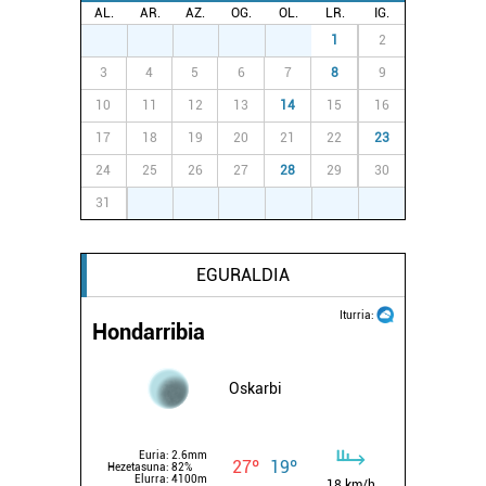
AL.
AR.
AZ.
OG.
OL.
LR.
IG.
27
28
29
30
31
1
2
3
4
5
6
7
8
9
10
11
12
13
14
15
16
17
18
19
20
21
22
23
24
25
26
27
28
29
30
31
1
2
3
4
5
6
EGURALDIA
Iturria:
Hondarribia
Oskarbi
Euria:
2.6mm
27º
19º
Hezetasuna:
82%
Elurra:
4100m
18 km/h