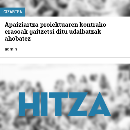
GIZARTEA
Apaiziartza proiektuaren kontrako
erasoak gaitzetsi ditu udalbatzak
ahobatez
admin