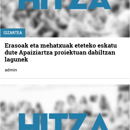
GIZARTEA
Erasoak eta mehatxuak eteteko eskatu
dute Apaiziartza proiektuan dabiltzan
lagunek
admin