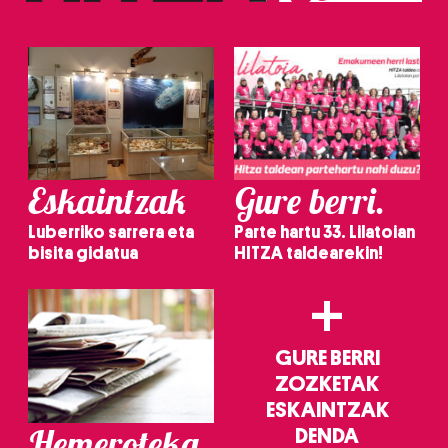
Eskaintzak
Gure berri.
Luberriko sarrera eta
Parte hartu 33. Lilatoian
bisita gidatua
HITZA taldearekin!
+
GURE BERRI
ZOZKETAK
ESKAINTZAK
Hemeroteka
DENDA