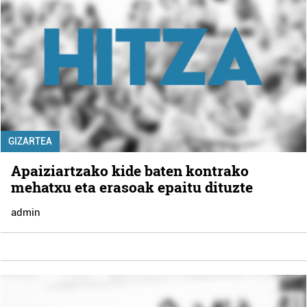
GIZARTEA
Apaiziartzako kide baten kontrako
mehatxu eta erasoak epaitu dituzte
admin