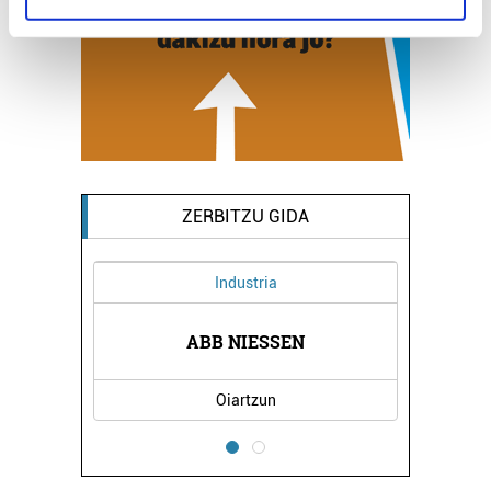
specific characteristics (fingerprinting)
Find out more about how your personal data is processed
and set your preferences in the
details section
.
Guk eta gure bazkideek zure datu pertsonalak
prozesatzen ditugu, zure IP zenbakia, besteak beste,
teknologia erabiliz, cookieak adibidez, iragarki eta eduki
pertsonalizatuak eskaintzeko, iragarkiak eta edukia
ZERBITZU GIDA
neurtzeko, jendeari buruzko informazioa biltzeko eta
produktuak garatzeko. Zure datuak nork eta zertarako
Estetika
erabiltzen dituen hauta dezakezu.
Bazkide batzuek ez dizute baimenik eskatzen, eta beren
IRATI ESTETIKA ZENTROA
interes komertzial legitimoetan babesten dira. Ikusi gure
bazkideen zerrenda, beren ustez zein helburutarako
Errenteria-Orereta
duten interes legitimoa eta horren aurka nola egin
dezakezun ikusteko.