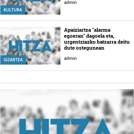
admin
KULTURA
Apaiziartza "alarma
egoeran" dagoela eta,
urgentziazko batzarra deitu
dute ostegunean
admin
GIZARTEA