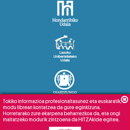
Tokiko informazioa profesionaltasunez eta euskaratik,
modu librean kontatzea da gure eginkizuna.
Horretarako zure ekarpena beharrezkoa da, eta ongi
maitatzeko modurik zintzoena da HITZAkide egitea.