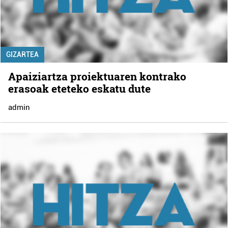
GIZARTEA
Apaiziartza proiektuaren kontrako
erasoak eteteko eskatu dute
admin