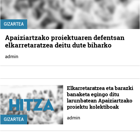
GIZARTEA
Apaiziartzako proiektuaren defentsan
elkarretaratzea deitu dute biharko
admin
Elkarretaratzea eta barazki
banaketa egingo ditu
larunbatean Apaiziartzako
proiektu kolektiboak
admin
GIZARTEA