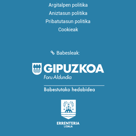
Argitalpen politika
Aniztasun politika
Pribatutasun politika
Cookieak
Babesleak: