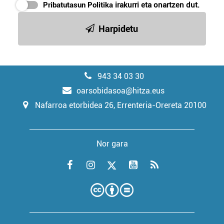
Pribatutasun Politika
irakurri eta onartzen dut.
Harpidetu
943 34 03 30
oarsobidasoa@hitza.eus
Nafarroa etorbidea 26, Errenteria-Orereta 20100
Nor gara