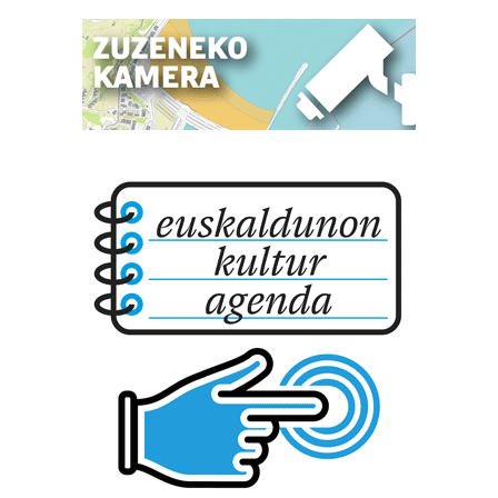
Lortu zure datu pertsonalak prozesatzeko moduari
buruzko informazio gehiago eta ezarri zure lehentasunak
datuen atalean. Edozein unetan alda edo ken dezakezu
zure baimena Cookieen adierazpenean.
Webgune honek cookie propioak eta hirugarrenen cookie-
fitxategiak erabiltzen ditu. Zure esperientzia eta
zerbitzuak hobetzeko asmoz, cookie teknologiaz
baliatzen gara. Ohar hau onartuz gero, teknologia hori
erabiltzeko baimen esplizitua ematen diguzu.
Gehiago
irakurri