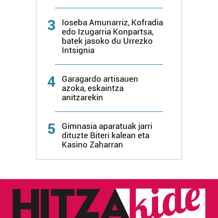
3
Ioseba Amunarriz, Kofradia
edo Izugarria Konpartsa,
batek jasoko du Urrezko
Intsignia
4
Garagardo artisauen
azoka, eskaintza
anitzarekin
5
Gimnasia aparatuak jarri
dituzte Biteri kalean eta
Kasino Zaharran