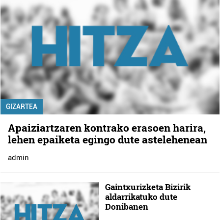
GIZARTEA
Apaiziartzaren kontrako erasoen harira,
lehen epaiketa egingo dute astelehenean
admin
Gaintxurizketa Bizirik
aldarrikatuko dute
Donibanen