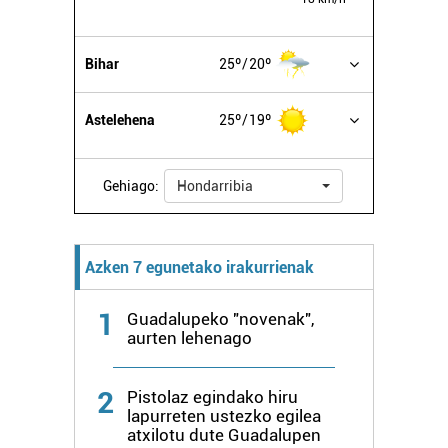
Bihar
25º
20º
Astelehena
25º
19º
Gehiago:
Hondarribia
Azken 7 egunetako irakurrienak
1
Guadalupeko "novenak",
aurten lehenago
2
Pistolaz egindako hiru
lapurreten ustezko egilea
atxilotu dute Guadalupen