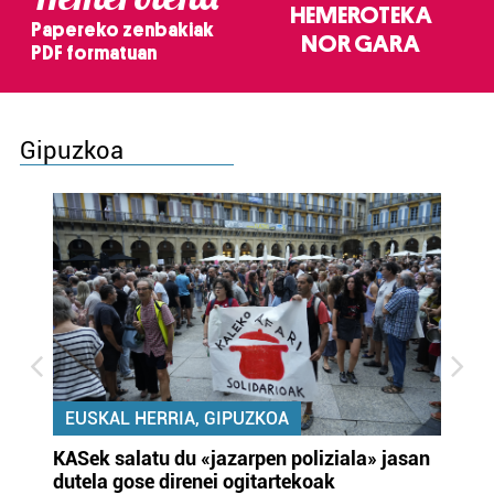
HEMEROTEKA
Papereko zenbakiak
NOR GARA
PDF formatuan
Gipuzkoa
EUSKAL HERRIA, GIPUZKOA
KASek salatu du «jazarpen poliziala» jasan
Pa
dutela gose direnei ogitartekoak
da