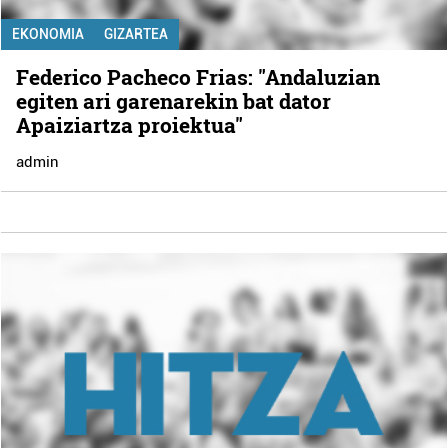
EKONOMIA
GIZARTEA
Federico Pacheco Frias: "Andaluzian
egiten ari garenarekin bat dator
Apaiziartza proiektua"
admin