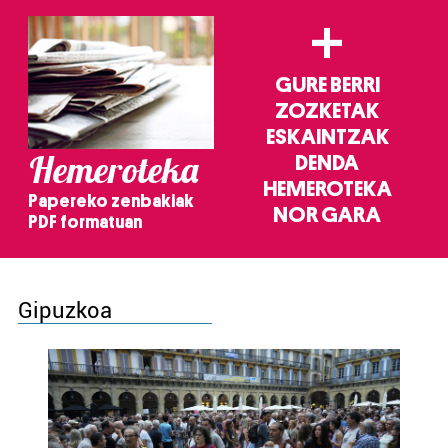
+
GURE BERRI
ZOZKETAK
ESKAINTZAK
Hemeroteka
DENDA
HEMEROTEKA
Papereko zenbakiak
NOR GARA
PDF formatuan
Gipuzkoa