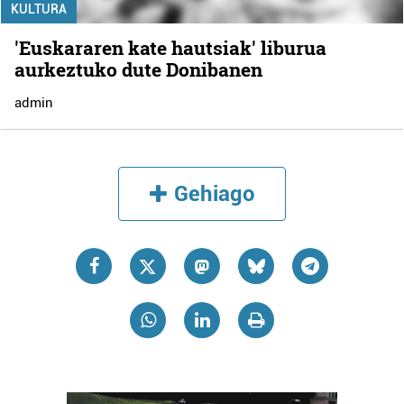
KULTURA
'Euskararen kate hautsiak' liburua
aurkeztuko dute Donibanen
admin
Gehiago