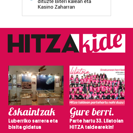
dituzte Biteri kalean eta
Kasino Zaharran
Eskaintzak
Gure berri.
Luberriko sarrera eta
Parte hartu 33. Lilatoian
bisita gidatua
HITZA taldearekin!