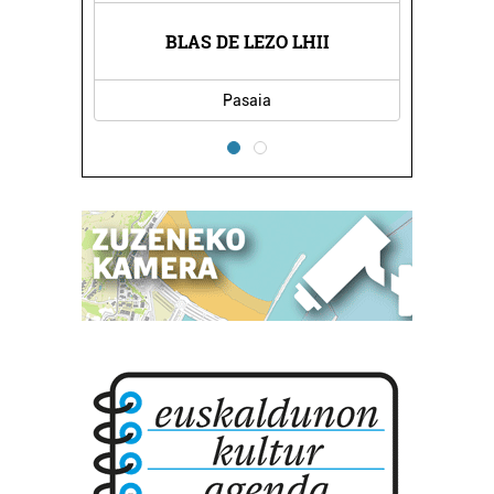
ESKOLA
BLAS DE LEZO LHII
HONDA
Pasaia