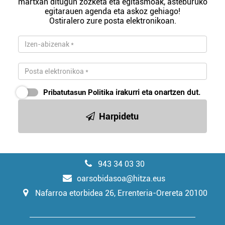
martxan ditugun zozketa eta egitasmoak, asteburuko
egitarauen agenda eta askoz gehiago!
Ostiralero zure posta elektronikoan.
Pribatutasun Politika
irakurri eta onartzen dut.
Harpidetu
943 34 03 30
oarsobidasoa@hitza.eus
Nafarroa etorbidea 26, Errenteria-Orereta 20100