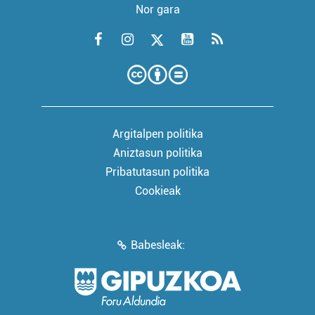
Nor gara
Argitalpen politika
Aniztasun politika
Pribatutasun politika
Cookieak
Babesleak: