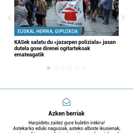
EUSKAL HERRIA, GIPUZKOA
KASek salatu du «jazarpen poliziala» jasan
Pa
dutela gose direnei ogitartekoak
da
emateagatik
«s
Azken berriak
Harpidetu zaitez gure buletin irekira!
Astekarko eduki nagusiak, asteko albiste ikusienak,