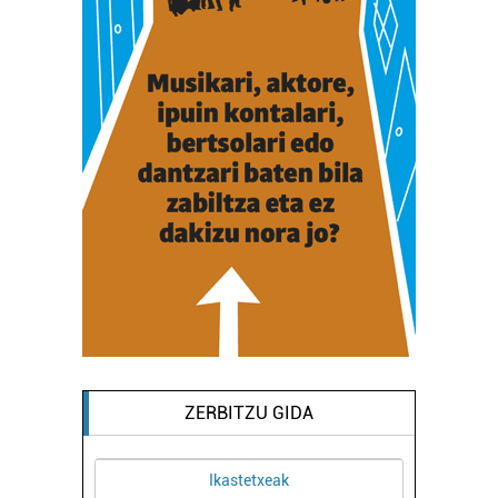
ZERBITZU GIDA
Ikastetxeak