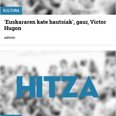
KULTURA
'Euskararen kate hautsiak', gaur, Victor
Hugon
admin