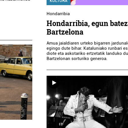
KULTURA
Hondarribia
Hondarribia, egun batez
Bartzelona
Amua jaialdiaren urteko bigarren jardunal
egingo dute bihar. Kataluniako runbari es
diote eta askotariko ertzetatik landuko d
Bartzelonan sorturiko generoa.