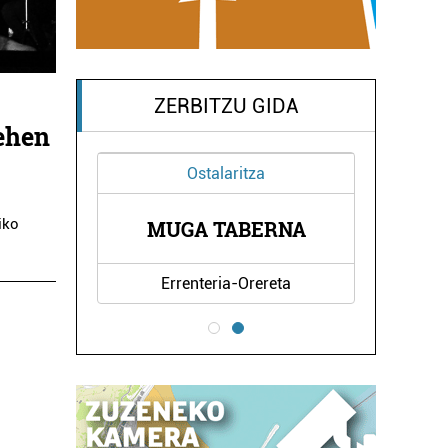
ZERBITZU GIDA
lehen
Ostalaritza
E
iko
MUGA TABERNA
Errenteria-Orereta