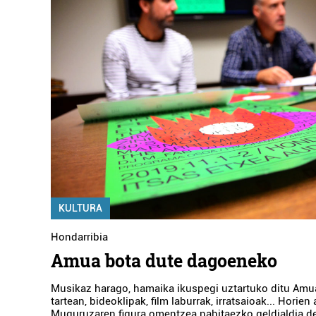
KULTURA
Hondarribia
Amua bota dute dagoeneko
Musikaz harago, hamaika ikuspegi uztartuko ditu Amua 
tartean, bideoklipak, film laburrak, irratsaioak... Horien 
Muguruzaren figura omentzea nahitaezko geldialdia 