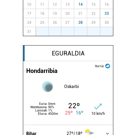
10
11
12
13
14
15
16
17
18
19
20
21
22
23
24
25
26
27
28
29
30
31
1
2
3
4
5
6
EGURALDIA
Iturria:
Hondarribia
Oskarbi
22º
Euria:
0mm
Hezetasuna:
90%
Lainoak:
1%
25º
16º
10 km/h
Elurra:
4500m
Bihar
27º
18º