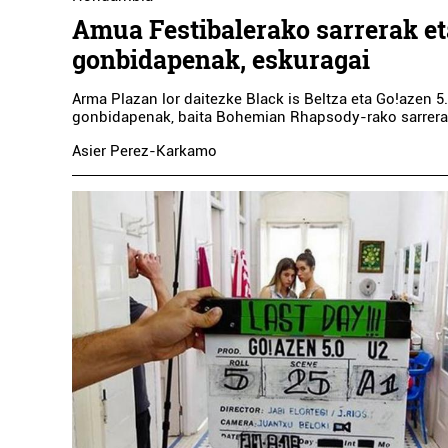
Amua Festibalerako sarrerak et
gonbidapenak, eskuragai
Arma Plazan lor daitezke Black is Beltza eta Go!azen 5
gonbidapenak, baita Bohemian Rhapsody-rako sarrerak
Asier Perez-Karkamo
Ikastetxeak
TELLERI-ALDE
IKASTETXEA
Errenteria-Orereta