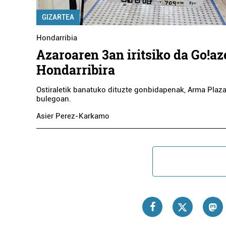
GIZARTEA
Hondarribia
Azaroaren 3an iritsiko da Go!az
Hondarribira
Ostiraletik banatuko dituzte gonbidapenak, Arma Plaz
bulegoan.
Asier Perez-Karkamo