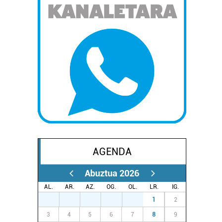
AGENDA
Abuztua 2026
AL.
AR.
AZ.
OG.
OL.
LR.
IG.
27
28
29
30
31
1
2
3
4
5
6
7
8
9