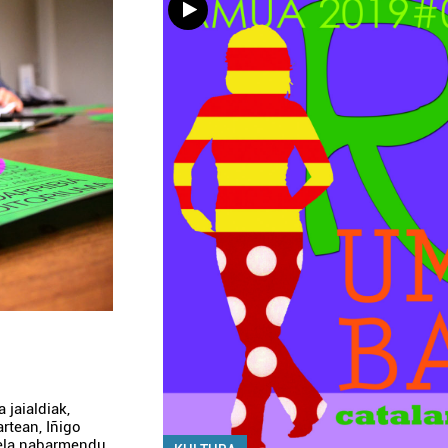
jaialdiak,
artean, Iñigo
dela nabarmendu