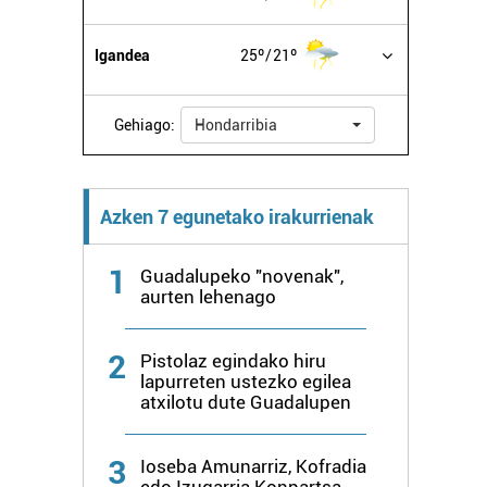
Igandea
25º
21º
Gehiago:
Hondarribia
Azken 7 egunetako irakurrienak
1
Guadalupeko "novenak",
aurten lehenago
2
Pistolaz egindako hiru
lapurreten ustezko egilea
atxilotu dute Guadalupen
3
Ioseba Amunarriz, Kofradia