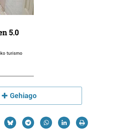
en 5.0
ako turismo
Gehiago