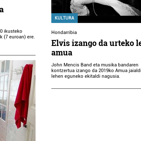
a
KULTURA
.0 ikusteko
Hondarribia
 (7 euroan) ere.
Elvis izango da urteko 
amua
Ostalaritza
Ikastetxeak
John Mencis Band eta musika bandaren
TELLERI-ALD
kontzertua izango da 2019ko Amua jaiald
MUGA TABERNA
IKASTETXEA
lehen eguneko ekitaldi nagusia.
Errenteria-Orereta
Errenteria-Orereta