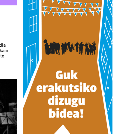
dia
kaini
ute