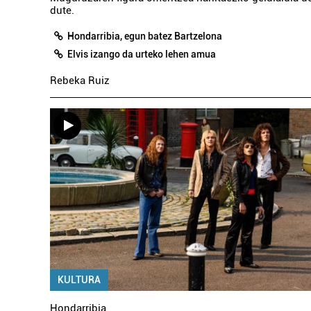
dute.
Hondarribia, egun batez Bartzelona
Elvis izango da urteko lehen amua
Rebeka Ruiz
KULTURA
Hondarribia