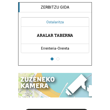
ZERBITZU GIDA
Ostalaritza
A
ARALAR TABERNA
Errenteria-Orereta