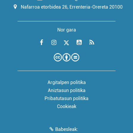
Nafarroa etorbidea 26, Errenteria-Orereta 20100
Nor gara
Argitalpen politika
Aniztasun politika
Pribatutasun politika
Cookieak
Babesleak: