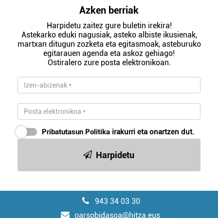
Azken berriak
Harpidetu zaitez gure buletin irekira!
Astekarko eduki nagusiak, asteko albiste ikusienak,
martxan ditugun zozketa eta egitasmoak, asteburuko
egitarauen agenda eta askoz gehiago!
Ostiralero zure posta elektronikoan.
Pribatutasun Politika
irakurri eta onartzen dut.
Harpidetu
943 34 03 30
oarsobidasoa@hitza.eus