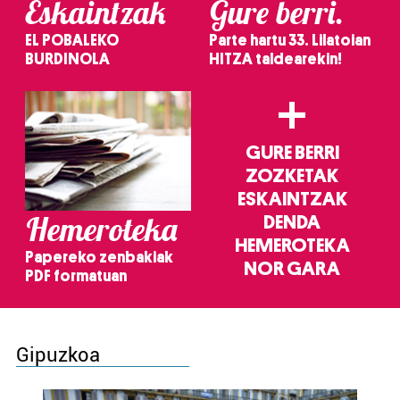
Eskaintzak
Gure berri.
EL POBALEKO
Parte hartu 33. Lilatoian
BURDINOLA
HITZA taldearekin!
+
GURE BERRI
ZOZKETAK
ESKAINTZAK
Hemeroteka
DENDA
HEMEROTEKA
Papereko zenbakiak
NOR GARA
PDF formatuan
Gipuzkoa