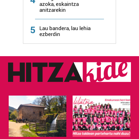
azoka, eskaintza
anitzarekin
Webgune honek cookie propioak eta hirugarrenen cookie-
fitxategiak erabiltzen ditu. Zure esperientzia eta
zerbitzuak hobetzeko asmoz, cookie teknologiaz
5
Lau bandera, lau lehia
baliatzen gara. Ohar hau onartuz gero, teknologia hori
ezberdin
erabiltzeko baimen esplizitua ematen diguzu.
Gehiago
irakurri