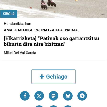
KIROLA
Hondarribia
,
Irun
AMALE MUJIKA. PATINATZAILEA. PASAIA.
[Elkarrizketa] “Patinak oso garrantzitsu
bihurtu dira nire bizitzan”
Mikel Del Val Garcia
Gehiago