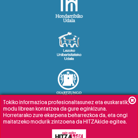
Tokiko informazioa profesionaltasunez eta euskaratik,
modu librean kontatzea da gure eginkizuna.
Horretarako zure ekarpena beharrezkoa da, eta ongi
maitatzeko modurik zintzoena da HITZAkide egitea.