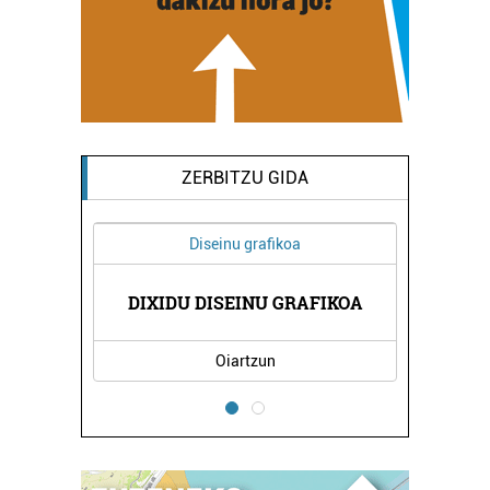
ZERBITZU GIDA
Diseinu grafikoa
Ostalaritza
DIXIDU DISEINU GRAFIKOA
MAITE TABER
Oiartzun
Errenteria-Orere