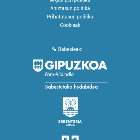
Aniztasun politika
Pribatutasun politika
Cookieak
Babesleak: