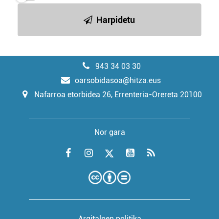
Harpidetu
943 34 03 30
oarsobidasoa@hitza.eus
Nafarroa etorbidea 26, Errenteria-Orereta 20100
Nor gara
Argitalpen politika