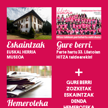
Eskaintzak
Gure berri.
EUSKAL HERRIA
Parte hartu 33. Lilatoian
MUSEOA
HITZA taldearekin!
+
GURE BERRI
ZOZKETAK
ESKAINTZAK
Hemeroteka
DENDA
HEMEROTEKA