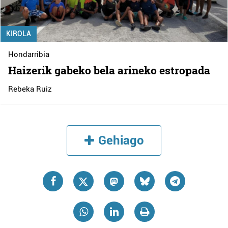
KIROLA
Hondarribia
Haizerik gabeko bela arineko estropada
Rebeka Ruiz
Gehiago