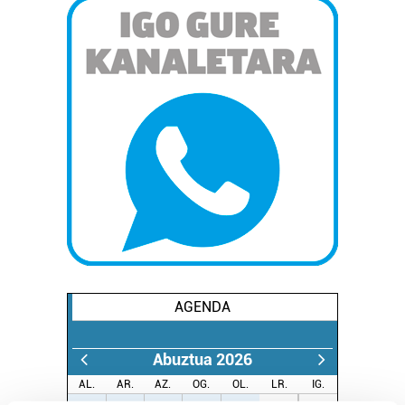
AGENDA
Abuztua 2026
AL.
AR.
AZ.
OG.
OL.
LR.
IG.