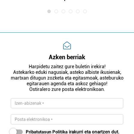
Azken berriak
Harpidetu zaitez gure buletin irekira!
Astekarko eduki nagusiak, asteko albiste ikusienak,
martxan ditugun zozketa eta egitasmoak, asteburuko
egitarauen agenda eta askoz gehiago!
Ostiralero zure posta elektronikoan.
Pribatutasun Politika
irakurri eta onartzen dut.