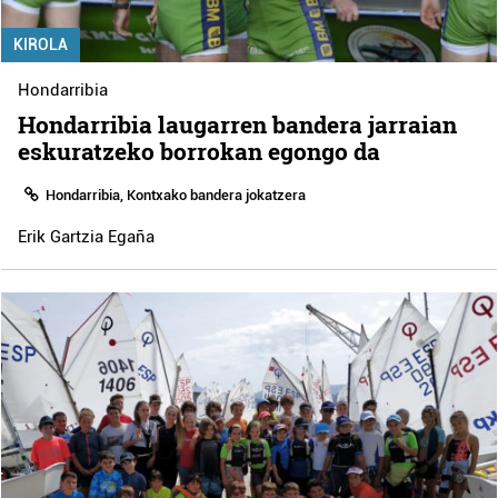
KIROLA
Hondarribia
Hondarribia laugarren bandera jarraian
eskuratzeko borrokan egongo da
Hondarribia, Kontxako bandera jokatzera
Erik Gartzia Egaña