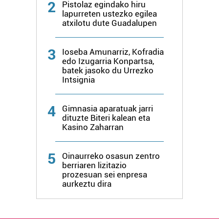
2
Pistolaz egindako hiru
lapurreten ustezko egilea
atxilotu dute Guadalupen
3
Ioseba Amunarriz, Kofradia
edo Izugarria Konpartsa,
batek jasoko du Urrezko
Intsignia
4
Gimnasia aparatuak jarri
dituzte Biteri kalean eta
Kasino Zaharran
5
Oinaurreko osasun zentro
berriaren lizitazio
prozesuan sei enpresa
aurkeztu dira