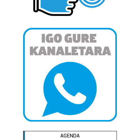
pertsonalizatuak eskaintzeko, iragarkiak eta edukia
neurtzeko, jendeari buruzko informazioa biltzeko eta
produktuak garatzeko. Zure datuak nork eta zertarako
erabiltzen dituen hauta dezakezu.
Bazkide batzuek ez dizute baimenik eskatzen, eta beren
interes komertzial legitimoetan babesten dira. Ikusi gure
bazkideen zerrenda, beren ustez zein helburutarako
duten interes legitimoa eta horren aurka nola egin
dezakezun ikusteko.
Lortu zure datu pertsonalak prozesatzeko moduari
buruzko informazio gehiago eta ezarri zure lehentasunak
datuen atalean. Edozein unetan alda edo ken dezakezu
zure baimena Cookieen adierazpenean.
Webgune honek cookie propioak eta hirugarrenen cookie-
fitxategiak erabiltzen ditu. Zure esperientzia eta
AGENDA
zerbitzuak hobetzeko asmoz, cookie teknologiaz