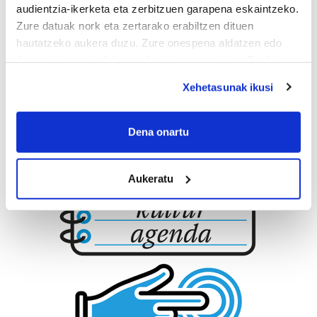
audientzia-ikerketa eta zerbitzuen garapena eskaintzeko.
Zure datuak nork eta zertarako erabiltzen dituen
hautatzeko aukera duzu. Zure onespena aldatzen edo
deuseztatzen ahal duzu edozein momentutan, Cookie
deklaraziotik edo Privacy triggerean klikatuz.
Xehetasunak ikusi
If you allow, we would also like to:
Collect information about your geographical
Dena onartu
location which can be accurate to within several
meters
Aukeratu
Identify your device by actively scanning it for
specific characteristics (fingerprinting)
Find out more about how your personal data is processed
and set your preferences in the
details section
.
Guk eta gure bazkideek zure datu pertsonalak
prozesatzen ditugu, zure IP zenbakia, besteak beste,
teknologia erabiliz, cookieak adibidez, iragarki eta eduki