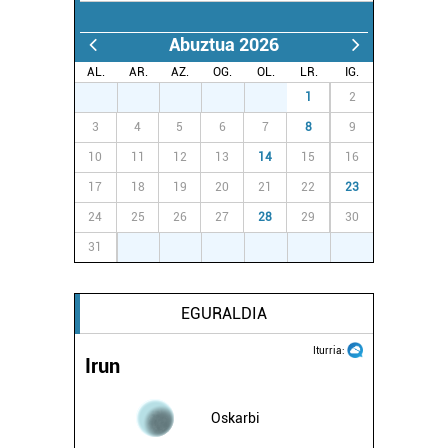
baliatzen gara. Ohar hau onartuz gero, teknologia hori
erabiltzeko baimen esplizitua ematen diguzu.
Gehiago
Abuztua 2026
irakurri
AL.
AR.
AZ.
OG.
OL.
LR.
IG.
27
28
29
30
31
1
2
3
4
5
6
7
8
9
10
11
12
13
14
15
16
17
18
19
20
21
22
23
24
25
26
27
28
29
30
31
1
2
3
4
5
6
EGURALDIA
Iturria:
Irun
Oskarbi