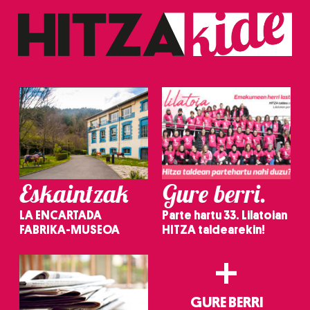
Eskaintzak
Gure berri.
LA ENCARTADA
Parte hartu 33. Lilatoian
FABRIKA-MUSEOA
HITZA taldearekin!
+
GURE BERRI