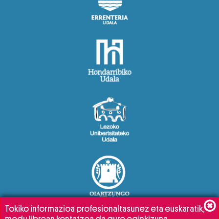
Tokiko informazioa profesionaltasunez eta euskaratik,
modu librean kontatzea da gure eginkizuna.