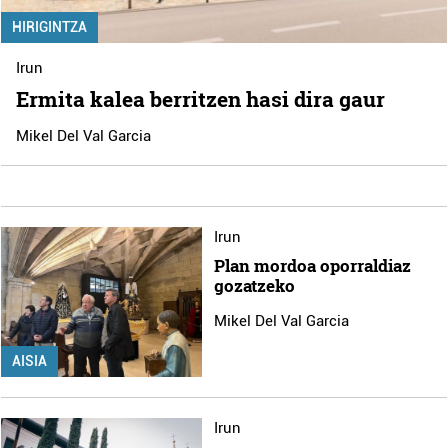
HIRIGINTZA
Irun
Ermita kalea berritzen hasi dira gaur
Mikel Del Val Garcia
Irun
Plan mordoa oporraldiaz
gozatzeko
Mikel Del Val Garcia
AISIA
Irun