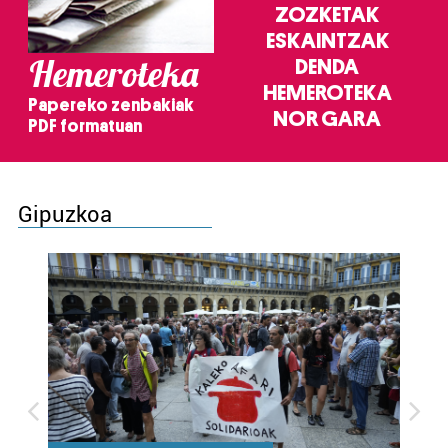
ZOZKETAK
ESKAINTZAK
Hemeroteka
DENDA
HEMEROTEKA
Papereko zenbakiak
NOR GARA
PDF formatuan
Gipuzkoa