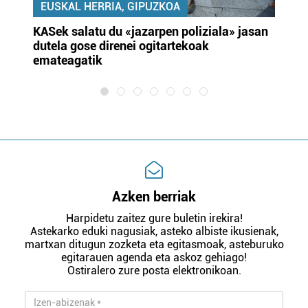
EUSKAL HERRIA, GIPUZKOA
KASek salatu du «jazarpen poliziala» jasan
Pa
dutela gose direnei ogitartekoak
da
emateagatik
«s
Azken berriak
Harpidetu zaitez gure buletin irekira!
Astekarko eduki nagusiak, asteko albiste ikusienak,
martxan ditugun zozketa eta egitasmoak, asteburuko
egitarauen agenda eta askoz gehiago!
Ostiralero zure posta elektronikoan.