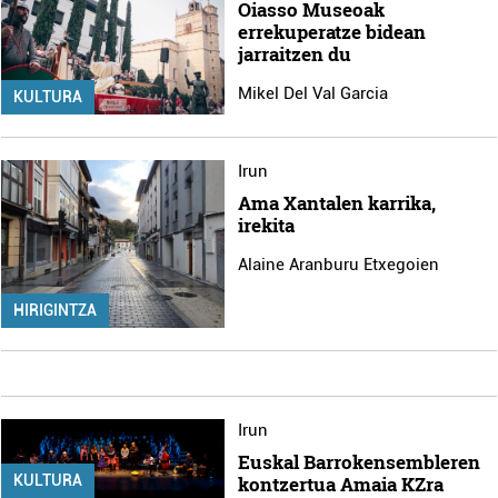
Oiasso Museoak
errekuperatze bidean
jarraitzen du
Mikel Del Val Garcia
KULTURA
Irun
Ama Xantalen karrika,
irekita
Alaine Aranburu Etxegoien
HIRIGINTZA
Irun
Euskal Barrokensembleren
kontzertua Amaia KZra
KULTURA