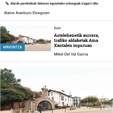
Alarde parekideak datozen egunetako entseguak iragarri ditu
Alaine Aranburu Etxegoien
Irun
Astelehenetik aurrera,
trafiko aldaketak Ama
Xantalen inguruan
HIRIGINTZA
Mikel Del Val Garcia