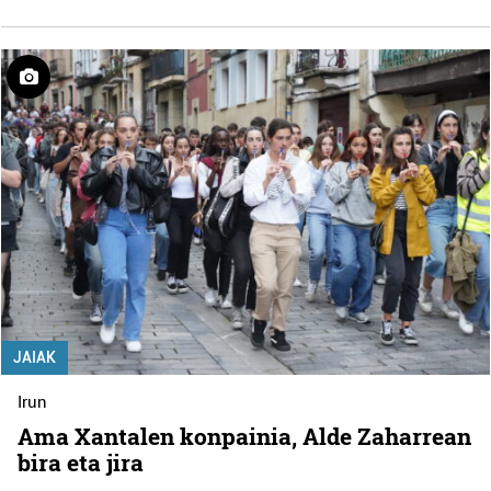
JAIAK
Irun
Ama Xantalen konpainia, Alde Zaharrean
bira eta jira