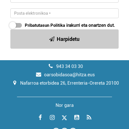
Pribatutasun Politika
irakurri eta onartzen dut.
Harpidetu
943 34 03 30
oarsobidasoa@hitza.eus
Nafarroa etorbidea 26, Errenteria-Orereta 20100
Nor gara