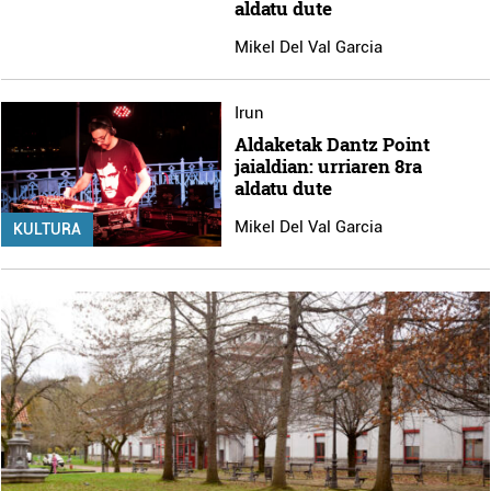
aldatu dute
Mikel Del Val Garcia
Irun
Aldaketak Dantz Point
jaialdian: urriaren 8ra
aldatu dute
Mikel Del Val Garcia
KULTURA