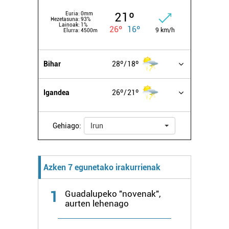
21º
Euria:
0mm
Hezetasuna:
93%
Lainoak:
1%
26º
16º
9 km/h
Elurra:
4500m
Bihar
28º
18º
Igandea
26º
21º
Gehiago:
Irun
Azken 7 egunetako irakurrienak
1
Guadalupeko "novenak",
aurten lehenago