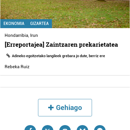
EKONOMIA
GIZARTEA
Hondarribia
,
Irun
[Erreportajea] Zaintzaren prekarietatea
Adineko egoitzetako langileek grebara jo dute, berriz ere
Rebeka Ruiz
Gehiago