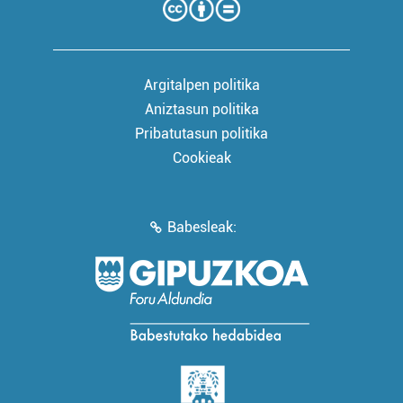
Argitalpen politika
Aniztasun politika
Pribatutasun politika
Cookieak
Babesleak: