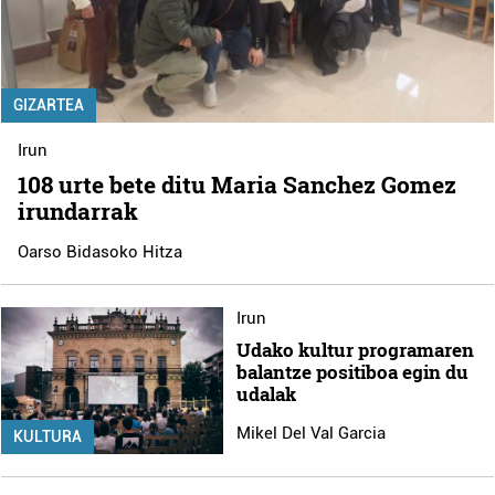
GIZARTEA
Irun
108 urte bete ditu Maria Sanchez Gomez
irundarrak
Oarso Bidasoko Hitza
Irun
Udako kultur programaren
balantze positiboa egin du
udalak
Mikel Del Val Garcia
KULTURA