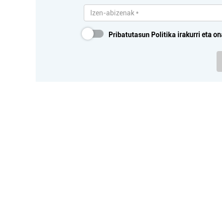
Pribatutasun Politika
irakurri eta on