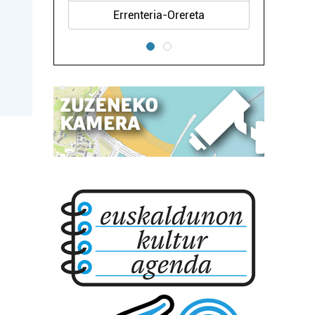
Errenteria-Orereta