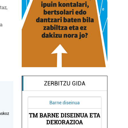
taz,
la
ZERBITZU GIDA
Barne diseinua
askoz
TM BARNE DISEINUA ETA
EOA
KA
DEKORAZIOA