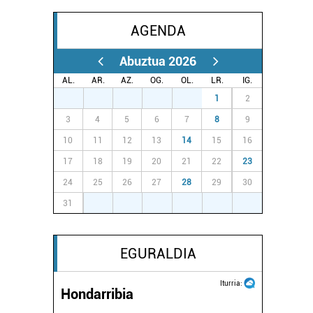
AGENDA
Abuztua 2026
AL.
AR.
AZ.
OG.
OL.
LR.
IG.
27
28
29
30
31
1
2
3
4
5
6
7
8
9
10
11
12
13
14
15
16
17
18
19
20
21
22
23
24
25
26
27
28
29
30
31
1
2
3
4
5
6
EGURALDIA
Iturria:
Hondarribia