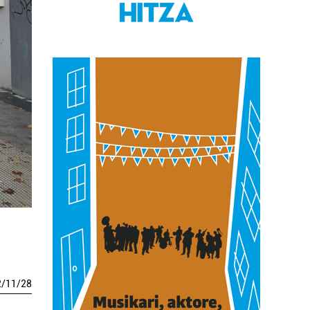
2
/
11
/
28