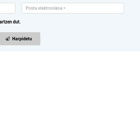
Errenteria-Orereta
Irun
artzen dut.
Harpidetu