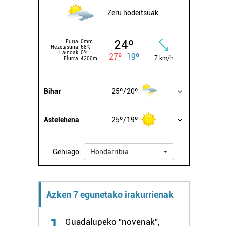
Zeru hodeitsuak
24º
Euria:
0mm
Hezetasuna:
68%
Lainoak:
0%
27º
19º
7 km/h
Elurra:
4300m
Bihar
25º
20º
Astelehena
25º
19º
Gehiago:
Hondarribia
Azken 7 egunetako irakurrienak
1
Guadalupeko "novenak",