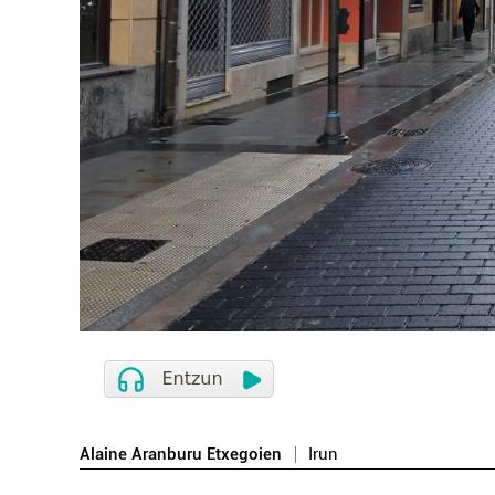
Alaine Aranburu Etxegoien
Irun