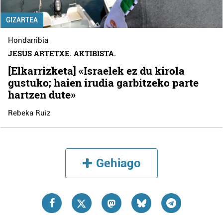
GIZARTEA
Hondarribia
JESUS ARTETXE. AKTIBISTA.
[Elkarrizketa] «Israelek ez du kirola
gustuko; haien irudia garbitzeko parte
hartzen dute»
Rebeka Ruiz
Gehiago