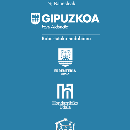
Babesleak: