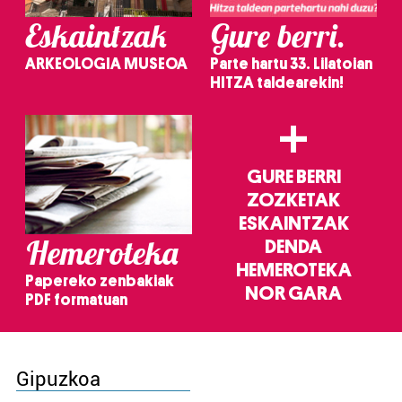
Eskaintzak
Gure berri.
ARKEOLOGIA MUSEOA
Parte hartu 33. Lilatoian
HITZA taldearekin!
+
GURE BERRI
ZOZKETAK
ESKAINTZAK
Hemeroteka
DENDA
HEMEROTEKA
Papereko zenbakiak
NOR GARA
PDF formatuan
Gipuzkoa