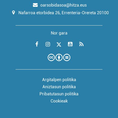
oarsobidasoa@hitza.eus
Nafarroa etorbidea 26, Errenteria-Orereta 20100
Nor gara
Argitalpen politika
Aniztasun politika
Pribatutasun politika
Cookieak