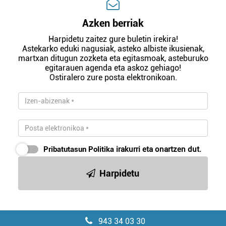
Azken berriak
Harpidetu zaitez gure buletin irekira!
Astekarko eduki nagusiak, asteko albiste ikusienak,
martxan ditugun zozketa eta egitasmoak, asteburuko
egitarauen agenda eta askoz gehiago!
Ostiralero zure posta elektronikoan.
Pribatutasun Politika
irakurri eta onartzen dut.
Harpidetu
943 34 03 30