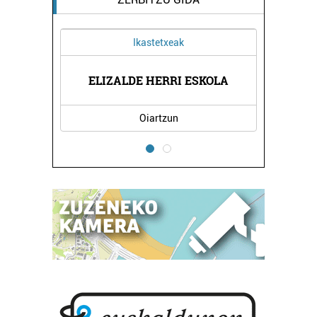
Ikastetxeak
ELIZALDE HERRI ESKOLA
PARI 
Oiartzun