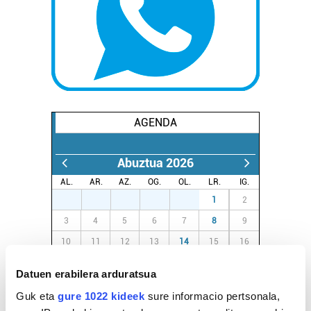
AGENDA
Abuztua 2026
AL.
AR.
AZ.
OG.
OL.
LR.
IG.
27
28
29
30
31
1
2
3
4
5
6
7
8
9
10
11
12
13
14
15
16
17
18
19
20
21
22
23
Datuen erabilera arduratsua
24
25
26
27
28
29
30
Guk eta
gure 1022 kideek
sure informacio pertsonala,
31
1
2
3
4
5
6