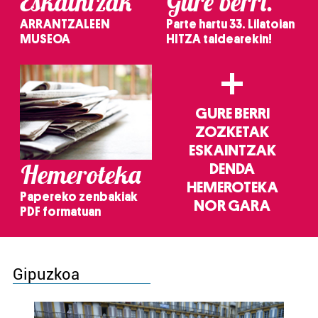
Eskaintzak
Gure berri.
ARRANTZALEEN
Parte hartu 33. Lilatoian
MUSEOA
HITZA taldearekin!
+
GURE BERRI
ZOZKETAK
ESKAINTZAK
Hemeroteka
DENDA
HEMEROTEKA
Papereko zenbakiak
NOR GARA
PDF formatuan
Gipuzkoa