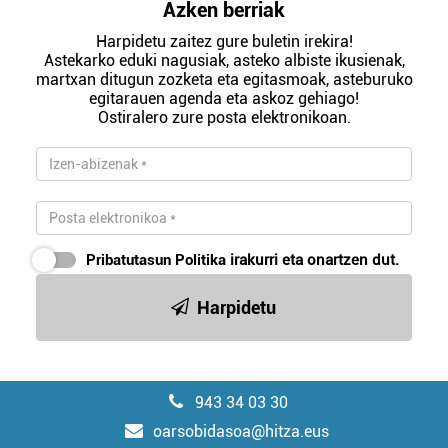
Azken berriak
Harpidetu zaitez gure buletin irekira!
Astekarko eduki nagusiak, asteko albiste ikusienak,
martxan ditugun zozketa eta egitasmoak, asteburuko
egitarauen agenda eta askoz gehiago!
Ostiralero zure posta elektronikoan.
Pribatutasun Politika
irakurri eta onartzen dut.
Harpidetu
943 34 03 30
oarsobidasoa@hitza.eus