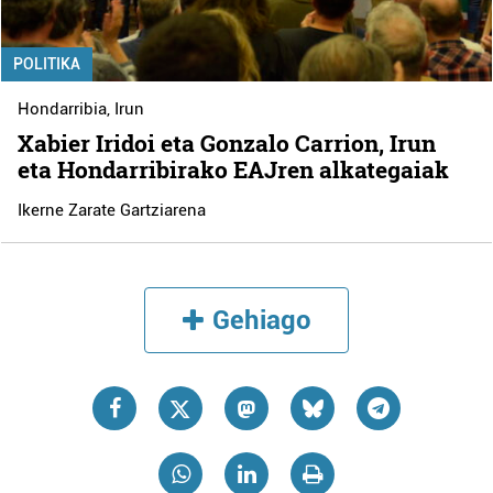
POLITIKA
Hondarribia
,
Irun
Xabier Iridoi eta Gonzalo Carrion, Irun
eta Hondarribirako EAJren alkategaiak
Ikerne Zarate Gartziarena
Gehiago