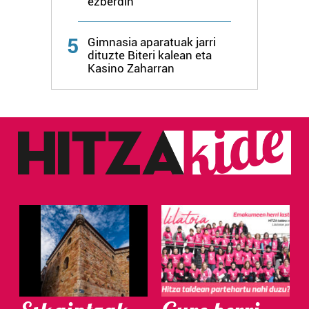
ezberdin
Webgune honek cookie propioak eta hirugarrenen cookie-
fitxategiak erabiltzen ditu. Zure esperientzia eta
5
Gimnasia aparatuak jarri
zerbitzuak hobetzeko asmoz, cookie teknologiaz
dituzte Biteri kalean eta
baliatzen gara. Ohar hau onartuz gero, teknologia hori
Kasino Zaharran
erabiltzeko baimen esplizitua ematen diguzu.
Gehiago
irakurri