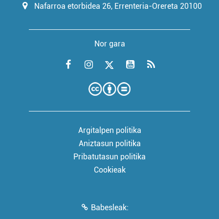
Nafarroa etorbidea 26, Errenteria-Orereta 20100
Nor gara
Argitalpen politika
Aniztasun politika
Pribatutasun politika
Cookieak
Babesleak: