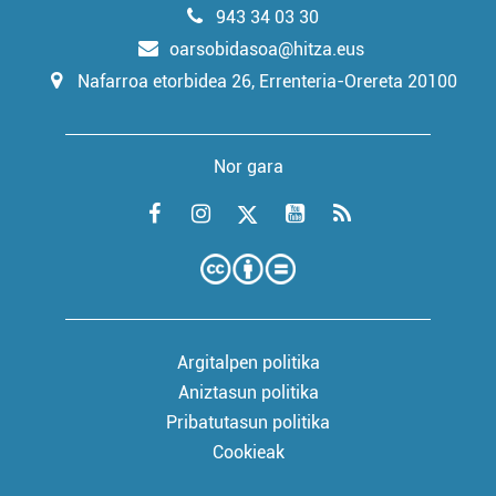
943 34 03 30
oarsobidasoa@hitza.eus
Nafarroa etorbidea 26, Errenteria-Orereta 20100
Nor gara
Argitalpen politika
Aniztasun politika
Pribatutasun politika
Cookieak