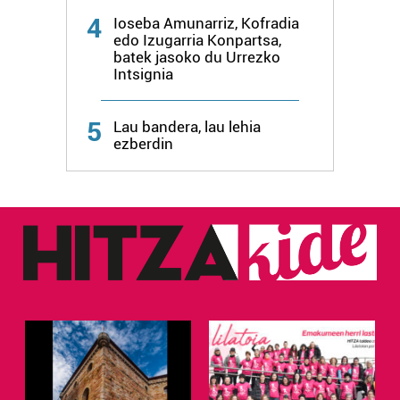
zure baimena Cookieen adierazpenean.
4
Ioseba Amunarriz, Kofradia
edo Izugarria Konpartsa,
Webgune honek cookie propioak eta hirugarrenen cookie-
batek jasoko du Urrezko
fitxategiak erabiltzen ditu. Zure esperientzia eta
Intsignia
zerbitzuak hobetzeko asmoz, cookie teknologiaz
baliatzen gara. Ohar hau onartuz gero, teknologia hori
5
Lau bandera, lau lehia
erabiltzeko baimen esplizitua ematen diguzu.
Gehiago
ezberdin
irakurri