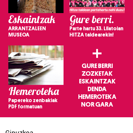
Eskaintzak
Gure berri.
ARRANTZALEEN
Parte hartu 33. Lilatoian
MUSEOA
HITZA taldearekin!
+
GURE BERRI
ZOZKETAK
ESKAINTZAK
Hemeroteka
DENDA
HEMEROTEKA
Papereko zenbakiak
NOR GARA
PDF formatuan
Gipuzkoa