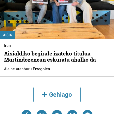
AISIA
Irun
Aisialdiko begirale izateko titulua
Martindozenean eskuratu ahalko da
Alaine Aranburu Etxegoien
Gehiago