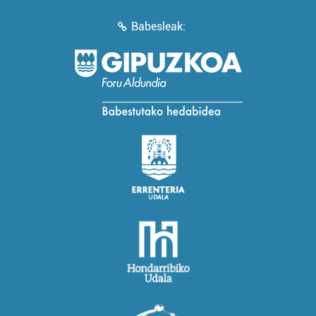
Babesleak: