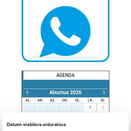
AGENDA
Abuztua 2026
AL.
AR.
AZ.
OG.
OL.
LR.
IG.
27
28
29
30
31
1
2
3
4
5
6
7
8
9
Datuen erabilera arduratsua
10
11
12
13
14
15
16