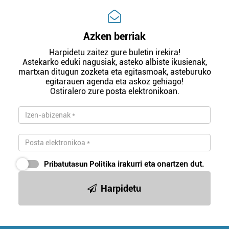
Azken berriak
Harpidetu zaitez gure buletin irekira!
Astekarko eduki nagusiak, asteko albiste ikusienak,
martxan ditugun zozketa eta egitasmoak, asteburuko
egitarauen agenda eta askoz gehiago!
Ostiralero zure posta elektronikoan.
Pribatutasun Politika
irakurri eta onartzen dut.
Harpidetu