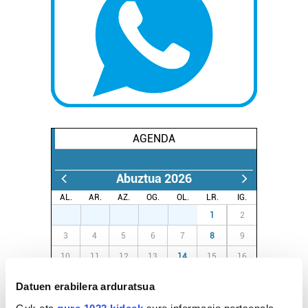
AGENDA
Abuztua 2026
AL.
AR.
AZ.
OG.
OL.
LR.
IG.
27
28
29
30
31
1
2
3
4
5
6
7
8
9
10
11
12
13
14
15
16
17
18
19
20
21
22
23
Datuen erabilera arduratsua
24
25
26
27
28
29
30
Guk eta
gure 1022 kideek
sure informacio pertsonala,