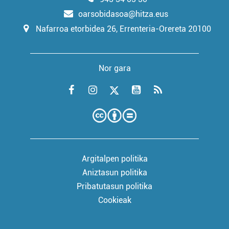
oarsobidasoa@hitza.eus
Nafarroa etorbidea 26, Errenteria-Orereta 20100
Nor gara
Argitalpen politika
Aniztasun politika
Pribatutasun politika
Cookieak