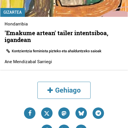
GIZARTEA
Hondarribia
'Emakume artean' tailer intentsiboa,
igandean
Kontzientzia feminista pizteko eta ahalduntzeko saioak
Ane Mendizabal Sarriegi
Gehiago