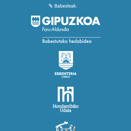
Babesleak: