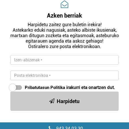
Azken berriak
Harpidetu zaitez gure buletin irekira!
Astekarko eduki nagusiak, asteko albiste ikusienak,
martxan ditugun zozketa eta egitasmoak, asteburuko
egitarauen agenda eta askoz gehiago!
Ostiralero zure posta elektronikoan.
Pribatutasun Politika
irakurri eta onartzen dut.
Harpidetu
943 34 03 30