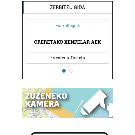
ZERBITZU GIDA
Euskaltegiak
OGIA
ORERETAKO XENPELAR AEK
JON
Errenteria-Orereta