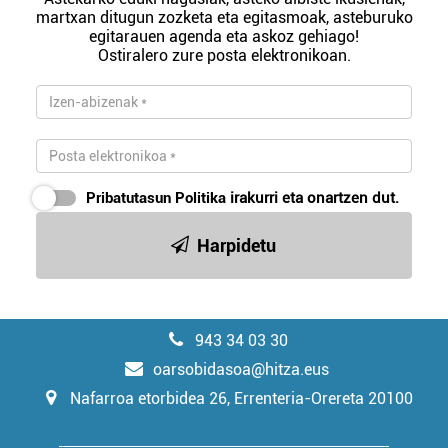
martxan ditugun zozketa eta egitasmoak, asteburuko
egitarauen agenda eta askoz gehiago!
Ostiralero zure posta elektronikoan.
Pribatutasun Politika
irakurri eta onartzen dut.
Harpidetu
943 34 03 30
oarsobidasoa@hitza.eus
Nafarroa etorbidea 26, Errenteria-Orereta 20100