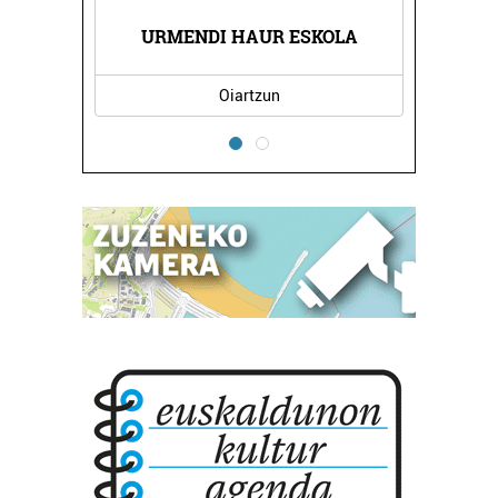
A
URMENDI HAUR ESKOLA
Oiartzun