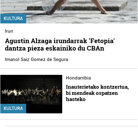
KULTURA
Irun
Agustin Alzaga irundarrak 'Fetopia'
dantza pieza eskainiko du CBAn
Imanol Saiz Gomez de Segura
Hondarribia
Inauterietako kontzertua,
bi mendeak ospatzen
hasteko
KULTURA