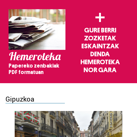
+
GURE BERRI
ZOZKETAK
ESKAINTZAK
Hemeroteka
DENDA
HEMEROTEKA
Papereko zenbakiak
NOR GARA
PDF formatuan
Gipuzkoa