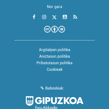
Nor gara
Argitalpen politika
Aniztasun politika
Pribatutasun politika
Cookieak
Babesleak: