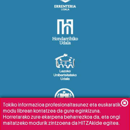
Tokiko informazioa profesionaltasunez eta euskaratik,
modu librean kontatzea da gure eginkizuna.
Horretarako zure ekarpena beharrezkoa da, eta ongi
maitatzeko modurik zintzoena da HITZAkide egitea.