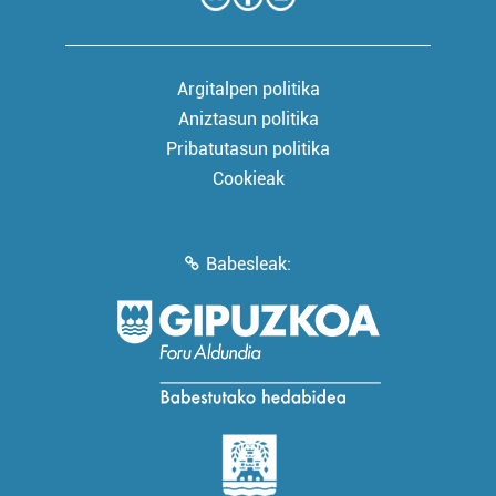
Argitalpen politika
Aniztasun politika
Pribatutasun politika
Cookieak
Babesleak: