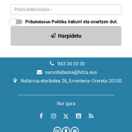
Pribatutasun Politika
irakurri eta onartzen dut.
Harpidetu
943 34 03 30
oarsobidasoa@hitza.eus
Nafarroa etorbidea 26, Errenteria-Orereta 20100
Nor gara