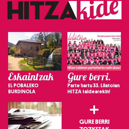
Eskaintzak
Gure berri.
EL POBALEKO
Parte hartu 33. Lilatoian
BURDINOLA
HITZA taldearekin!
+
GURE BERRI