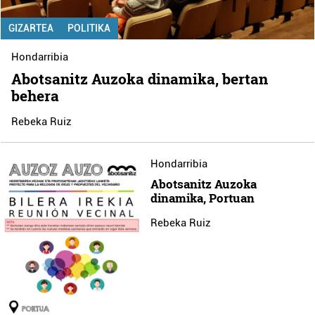
GIZARTEA
POLITIKA
Hondarribia
Abotsanitz Auzoka dinamika, bertan
behera
Rebeka Ruiz
Hondarribia
Abotsanitz Auzoka
dinamika, Portuan
Rebeka Ruiz