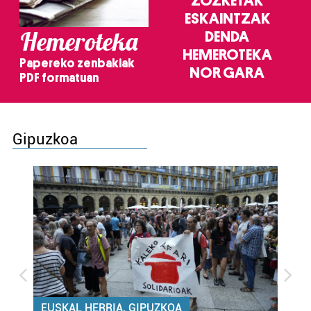
ZOZKETAK
ESKAINTZAK
Hemeroteka
DENDA
HEMEROTEKA
Papereko zenbakiak
NOR GARA
PDF formatuan
Gipuzkoa
EUSKAL HERRIA, GIPUZKOA