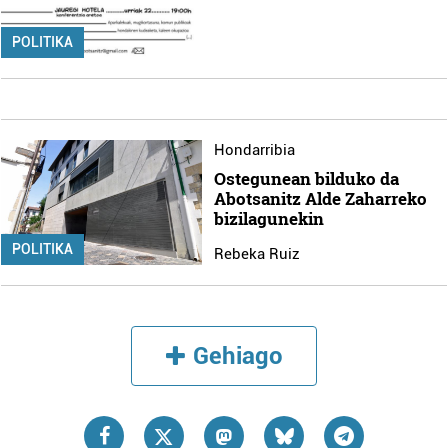
POLITIKA
Hondarribia
Ostegunean bilduko da
Abotsanitz Alde Zaharreko
bizilagunekin
POLITIKA
Rebeka Ruiz
Gehiago