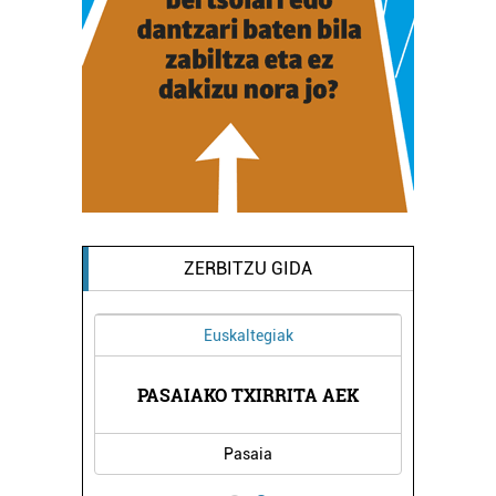
ZERBITZU GIDA
Euskaltegiak
BERNA
PASAIAKO TXIRRITA AEK
ANTX
Pasaia