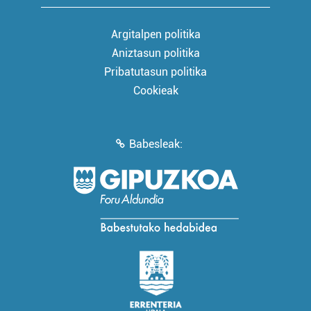
Argitalpen politika
Aniztasun politika
Pribatutasun politika
Cookieak
Babesleak: