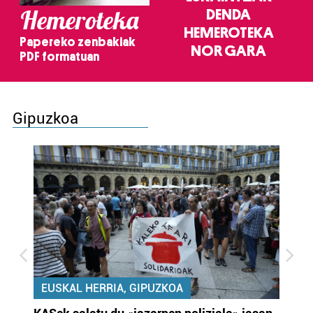
Hemeroteka
DENDA
HEMEROTEKA
Papereko zenbakiak
NOR GARA
PDF formatuan
Gipuzkoa
EUSKAL HERRIA, GIPUZKOA