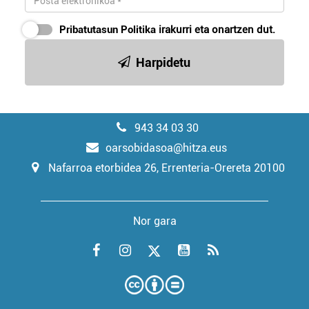
Pribatutasun Politika
irakurri eta onartzen dut.
Harpidetu
943 34 03 30
oarsobidasoa@hitza.eus
Nafarroa etorbidea 26, Errenteria-Orereta 20100
Nor gara