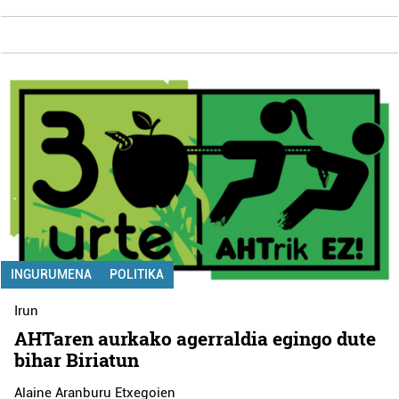
INGURUMENA
POLITIKA
Irun
AHTaren aurkako agerraldia egingo dute
bihar Biriatun
Alaine Aranburu Etxegoien