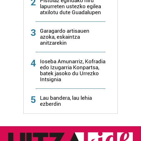
2
Pistolaz egindako hiru
erabiltzeko baimen esplizitua ematen diguzu.
Gehiago
lapurreten ustezko egilea
irakurri
atxilotu dute Guadalupen
3
Garagardo artisauen
azoka, eskaintza
anitzarekin
4
Ioseba Amunarriz, Kofradia
edo Izugarria Konpartsa,
batek jasoko du Urrezko
Intsignia
5
Lau bandera, lau lehia
ezberdin