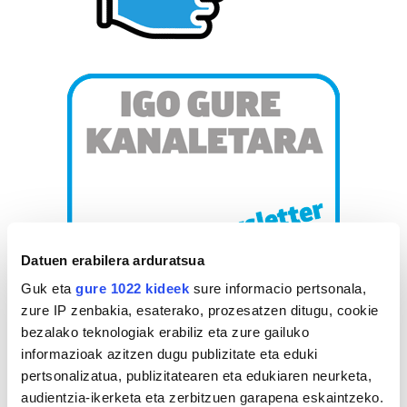
Datuen erabilera arduratsua
Guk eta
gure 1022 kideek
sure informacio pertsonala,
zure IP zenbakia, esaterako, prozesatzen ditugu, cookie
bezalako teknologiak erabiliz eta zure gailuko
informazioak azitzen dugu publizitate eta eduki
pertsonalizatua, publizitatearen eta edukiaren neurketa,
AGENDA
audientzia-ikerketa eta zerbitzuen garapena eskaintzeko.