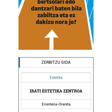
ZERBITZU GIDA
Estetika
XEA
IRATI ESTETIKA ZENTROA
DO
Errenteria-Orereta