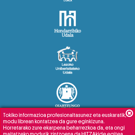
Tokiko informazioa profesionaltasunez eta euskaratik,
modu librean kontatzea da gure eginkizuna.
Horretarako zure ekarpena beharrezkoa da, eta ongi
maitatzeko modurik zintzoena da HITZAkide egitea.