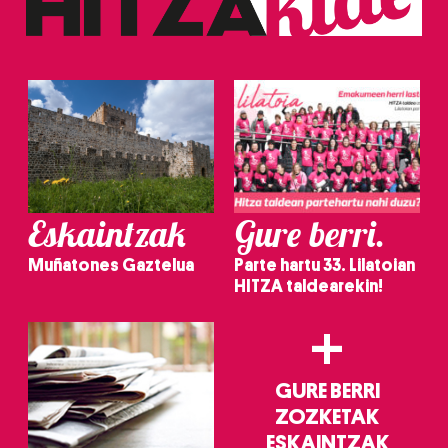
Eskaintzak
Gure berri.
Muñatones Gaztelua
Parte hartu 33. Lilatoian
HITZA taldearekin!
+
GURE BERRI
ZOZKETAK
ESKAINTZAK