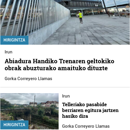
HIRIGINTZA
Irun
Abiadura Handiko Trenaren geltokiko
obrak abuzturako amaituko dituzte
Gorka Correyero Llamas
Irun
Telleriako pasabide
berriaren egitura jartzen
hasiko dira
HIRIGINTZA
Gorka Correyero Llamas