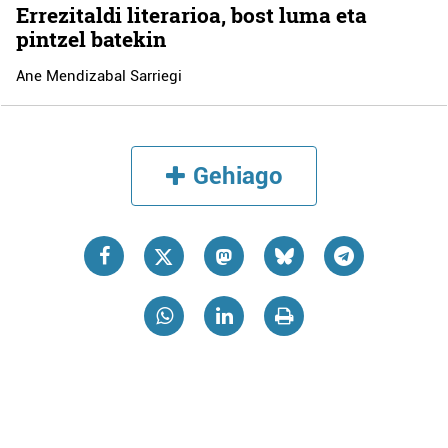
Errezitaldi literarioa, bost luma eta
pintzel batekin
Ane Mendizabal Sarriegi
Gehiago