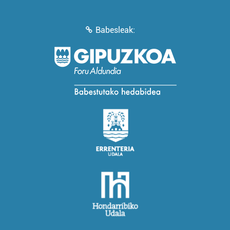
Babesleak: