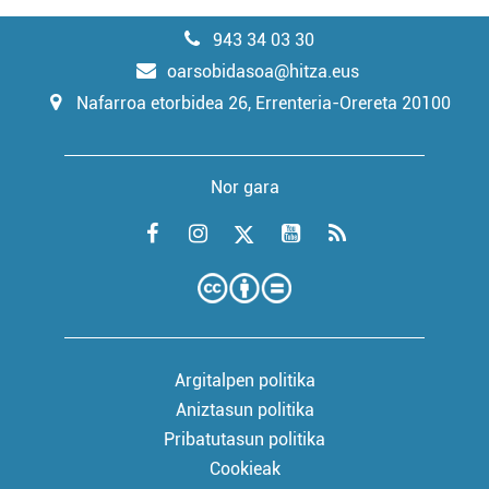
943 34 03 30
oarsobidasoa@hitza.eus
Nafarroa etorbidea 26, Errenteria-Orereta 20100
Nor gara
Argitalpen politika
Aniztasun politika
Pribatutasun politika
Cookieak