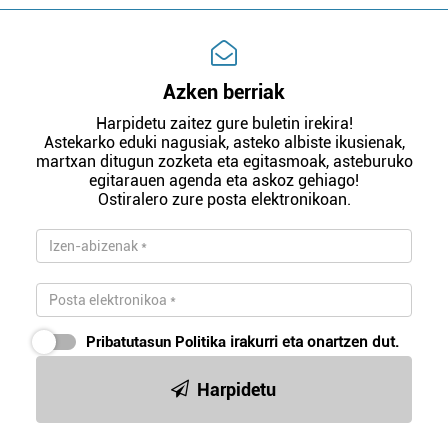
Azken berriak
Harpidetu zaitez gure buletin irekira!
Astekarko eduki nagusiak, asteko albiste ikusienak,
martxan ditugun zozketa eta egitasmoak, asteburuko
egitarauen agenda eta askoz gehiago!
Ostiralero zure posta elektronikoan.
Pribatutasun Politika
irakurri eta onartzen dut.
Harpidetu