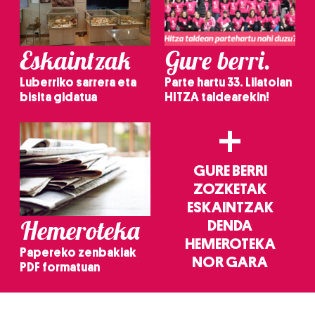
Eskaintzak
Gure berri.
Luberriko sarrera eta
Parte hartu 33. Lilatoian
bisita gidatua
HITZA taldearekin!
+
GURE BERRI
ZOZKETAK
ESKAINTZAK
Hemeroteka
DENDA
HEMEROTEKA
Papereko zenbakiak
NOR GARA
PDF formatuan