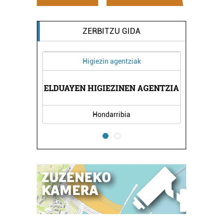
ZERBITZU GIDA
Higiezin agentziak
IA
ELDUAYEN HIGIEZINEN AGENTZIA
J
Hondarribia