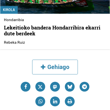
KIROLA
Hondarribia
Lekeitioko bandera Hondarribira ekarri
dute berdeek
Rebeka Ruiz
Gehiago