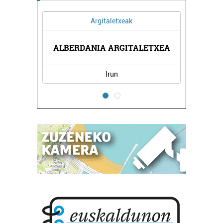
Argitaletxeak
ALBERDANIA ARGITALETXEA
Irun