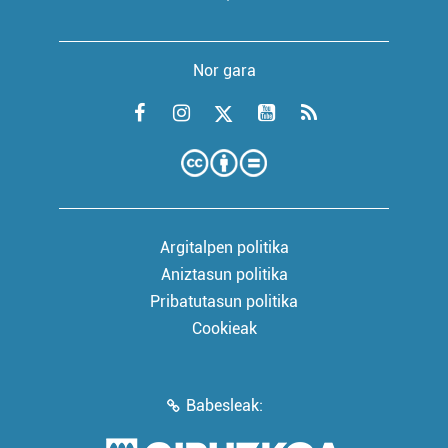
Nor gara
Argitalpen politika
Aniztasun politika
Pribatutasun politika
Cookieak
Babesleak: