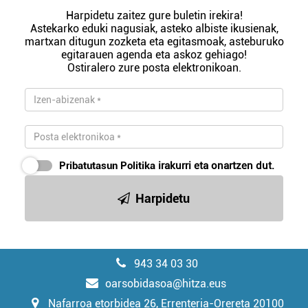
Harpidetu zaitez gure buletin irekira!
Astekarko eduki nagusiak, asteko albiste ikusienak,
martxan ditugun zozketa eta egitasmoak, asteburuko
egitarauen agenda eta askoz gehiago!
Ostiralero zure posta elektronikoan.
Pribatutasun Politika
irakurri eta onartzen dut.
Harpidetu
943 34 03 30
oarsobidasoa@hitza.eus
Nafarroa etorbidea 26, Errenteria-Orereta 20100