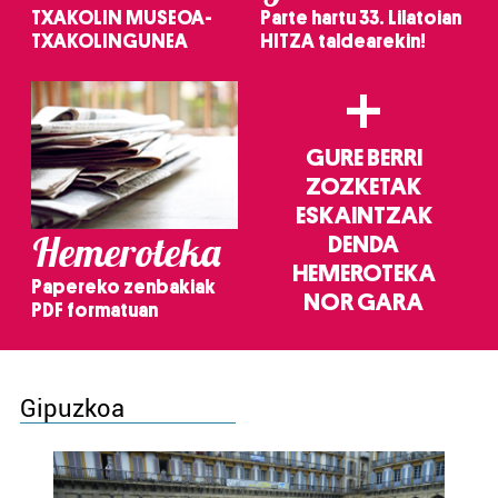
TXAKOLIN MUSEOA-
Parte hartu 33. Lilatoian
TXAKOLINGUNEA
HITZA taldearekin!
+
GURE BERRI
ZOZKETAK
ESKAINTZAK
Hemeroteka
DENDA
HEMEROTEKA
Papereko zenbakiak
NOR GARA
PDF formatuan
Gipuzkoa