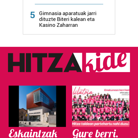
Webgune honek cookie propioak eta hirugarrenen cookie-
5
fitxategiak erabiltzen ditu. Zure esperientzia eta
Gimnasia aparatuak jarri
dituzte Biteri kalean eta
zerbitzuak hobetzeko asmoz, cookie teknologiaz
Kasino Zaharran
baliatzen gara. Ohar hau onartuz gero, teknologia hori
erabiltzeko baimen esplizitua ematen diguzu.
Gehiago
irakurri
Eskaintzak
Gure berri.