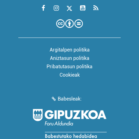
Argitalpen politika
Aniztasun politika
Pribatutasun politika
Cookieak
Babesleak: