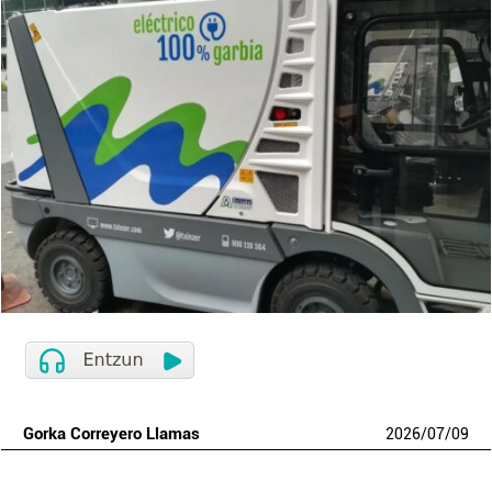
Gorka Correyero Llamas
2026
/
07
/
09