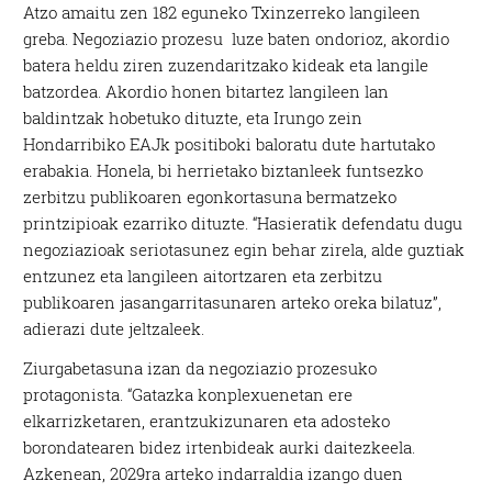
Atzo amaitu zen 182 eguneko Txinzerreko langileen
greba. Negoziazio prozesu luze baten ondorioz, akordio
batera heldu ziren zuzendaritzako kideak eta langile
batzordea. Akordio honen bitartez langileen lan
baldintzak hobetuko dituzte, eta Irungo zein
Hondarribiko EAJk positiboki baloratu dute hartutako
erabakia. Honela, bi herrietako biztanleek funtsezko
zerbitzu publikoaren egonkortasuna bermatzeko
printzipioak ezarriko dituzte. “Hasieratik defendatu dugu
negoziazioak seriotasunez egin behar zirela, alde guztiak
entzunez eta langileen aitortzaren eta zerbitzu
publikoaren jasangarritasunaren arteko oreka bilatuz”,
adierazi dute jeltzaleek.
Ziurgabetasuna izan da negoziazio prozesuko
protagonista. “Gatazka konplexuenetan ere
elkarrizketaren, erantzukizunaren eta adosteko
borondatearen bidez irtenbideak aurki daitezkeela.
Azkenean, 2029ra arteko indarraldia izango duen