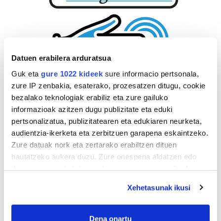
Datuen erabilera arduratsua
Guk eta
gure 1022 kideek
sure informacio pertsonala,
zure IP zenbakia, esaterako, prozesatzen ditugu, cookie
bezalako teknologiak erabiliz eta zure gailuko
informazioak azitzen dugu publizitate eta eduki
pertsonalizatua, publizitatearen eta edukiaren neurketa,
audientzia-ikerketa eta zerbitzuen garapena eskaintzeko.
Zure datuak nork eta zertarako erabiltzen dituen
hautatzeko aukera duzu. Zure onespena aldatzen edo
deuseztatzen ahal duzu edozein momentutan, Cookie
deklaraziotik edo Privacy triggerean klikatuz.
Xehetasunak ikusi
If you allow, we would also like to:
Collect information about your geographical
Dena onartu