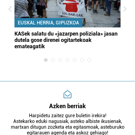
EUSKAL HERRIA, GIPUZKOA
KASek salatu du «jazarpen poliziala» jasan
Pa
dutela gose direnei ogitartekoak
da
emateagatik
«s
Azken berriak
Harpidetu zaitez gure buletin irekira!
Astekarko eduki nagusiak, asteko albiste ikusienak,
martxan ditugun zozketa eta egitasmoak, asteburuko
egitarauen agenda eta askoz gehiago!