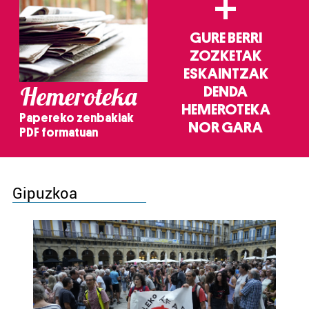
+
GURE BERRI
ZOZKETAK
ESKAINTZAK
Hemeroteka
DENDA
HEMEROTEKA
Papereko zenbakiak
NOR GARA
PDF formatuan
Gipuzkoa