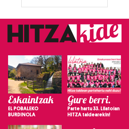
Eskaintzak
Gure berri.
EL POBALEKO
Parte hartu 33. Lilatoian
BURDINOLA
HITZA taldearekin!