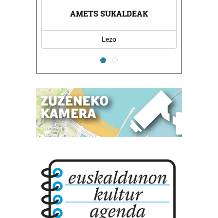
A
AMETS SUKALDEAK
HAU
Lezo