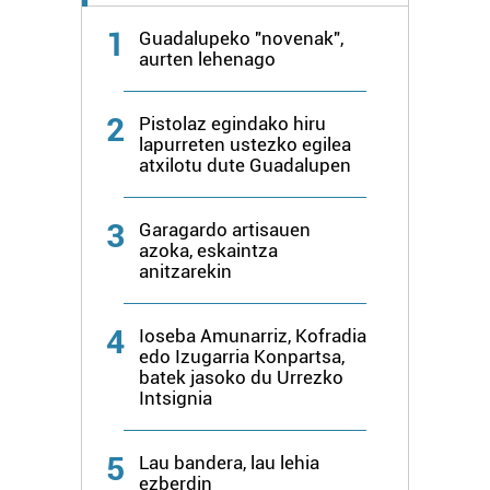
1
Guadalupeko "novenak",
aurten lehenago
2
Pistolaz egindako hiru
lapurreten ustezko egilea
atxilotu dute Guadalupen
3
Garagardo artisauen
azoka, eskaintza
anitzarekin
4
Ioseba Amunarriz, Kofradia
edo Izugarria Konpartsa,
batek jasoko du Urrezko
Intsignia
5
Lau bandera, lau lehia
ezberdin