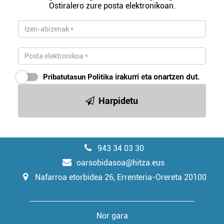
Ostiralero zure posta elektronikoan.
Pribatutasun Politika
irakurri eta onartzen dut.
Harpidetu
943 34 03 30
oarsobidasoa@hitza.eus
Nafarroa etorbidea 26, Errenteria-Orereta 20100
Nor gara