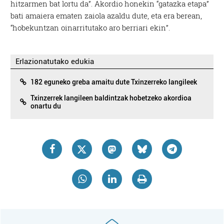
hitzarmen bat lortu da”. Akordio honekin “gatazka etapa”
bati amaiera ematen zaiola azaldu dute, eta era berean,
“hobekuntzan oinarritutako aro berriari ekin”.
Erlazionatutako edukia
182 eguneko greba amaitu dute Txinzerreko langileek
Txinzerrek langileen baldintzak hobetzeko akordioa
onartu du