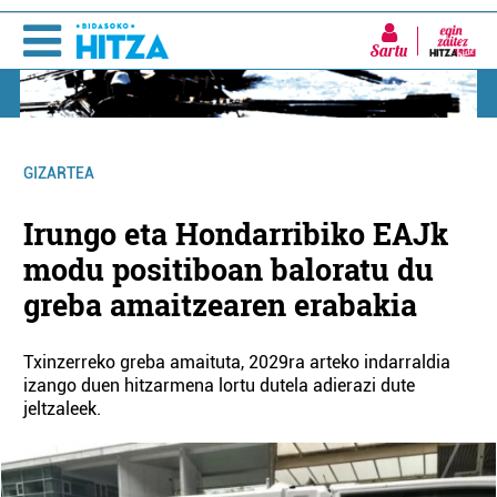
Sartu
GIZARTEA
Irungo eta Hondarribiko EAJk
modu positiboan baloratu du
greba amaitzearen erabakia
Txinzerreko greba amaituta, 2029ra arteko indarraldia
izango duen hitzarmena lortu dutela adierazi dute
jeltzaleek.