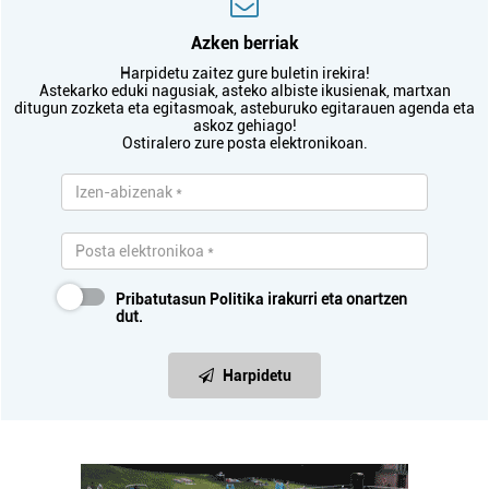
Azken berriak
Harpidetu zaitez gure buletin irekira!
Astekarko eduki nagusiak, asteko albiste ikusienak, martxan
ditugun zozketa eta egitasmoak, asteburuko egitarauen agenda eta
askoz gehiago!
Ostiralero zure posta elektronikoan.
Pribatutasun Politika
irakurri eta onartzen
dut.
Harpidetu