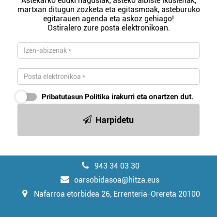
Astekarko eduki nagusiak, asteko albiste ikusienak,
martxan ditugun zozketa eta egitasmoak, asteburuko
egitarauen agenda eta askoz gehiago!
Ostiralero zure posta elektronikoan.
Pribatutasun Politika
irakurri eta onartzen dut.
Harpidetu
943 34 03 30
oarsobidasoa@hitza.eus
Nafarroa etorbidea 26, Errenteria-Orereta 20100