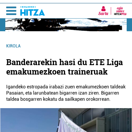
Sartu
KIROLA
Banderarekin hasi du ETE Liga
emakumezkoen traineruak
Igandeko estropada irabazi zuen emakumezkoen taldeak
Pasaian, eta larunbatean bigarren izan ziren. Bigarren
taldea bosgarren kokatu da sailkapen orokorrean.