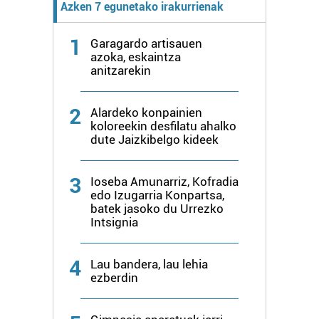
Azken 7 egunetako irakurrienak
1
Garagardo artisauen
azoka, eskaintza
anitzarekin
2
Alardeko konpainien
koloreekin desfilatu ahalko
dute Jaizkibelgo kideek
3
Ioseba Amunarriz, Kofradia
edo Izugarria Konpartsa,
batek jasoko du Urrezko
Intsignia
4
Lau bandera, lau lehia
ezberdin