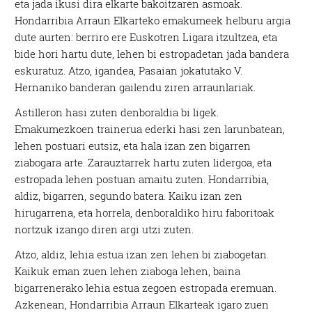
eta jada ikusi dira elkarte bakoitzaren asmoak.
Hondarribia Arraun Elkarteko emakumeek helburu argia
dute aurten: berriro ere Euskotren Ligara itzultzea, eta
bide hori hartu dute, lehen bi estropadetan jada bandera
eskuratuz. Atzo, igandea, Pasaian jokatutako V.
Hernaniko banderan gailendu ziren arraunlariak.
Astilleron hasi zuten denboraldia bi ligek.
Emakumezkoen trainerua ederki hasi zen larunbatean,
lehen postuari eutsiz, eta hala izan zen bigarren
ziabogara arte. Zarauztarrek hartu zuten lidergoa, eta
estropada lehen postuan amaitu zuten. Hondarribia,
aldiz, bigarren, segundo batera. Kaiku izan zen
hirugarrena, eta horrela, denboraldiko hiru faboritoak
nortzuk izango diren argi utzi zuten.
Atzo, aldiz, lehia estua izan zen lehen bi ziabogetan.
Kaikuk eman zuen lehen ziaboga lehen, baina
bigarrenerako lehia estua zegoen estropada eremuan.
Azkenean, Hondarribia Arraun Elkarteak igaro zuen