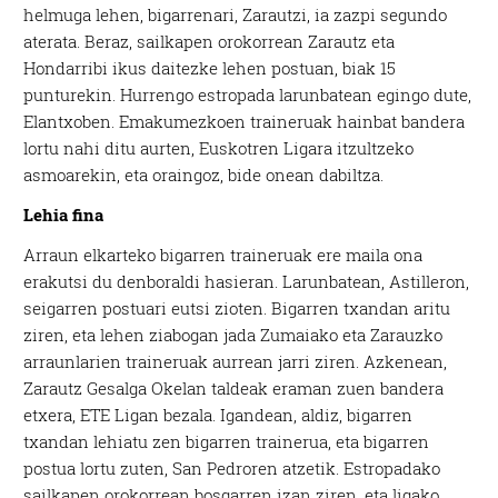
helmuga lehen, bigarrenari, Zarautzi, ia zazpi segundo
aterata. Beraz, sailkapen orokorrean Zarautz eta
Hondarribi ikus daitezke lehen postuan, biak 15
punturekin. Hurrengo estropada larunbatean egingo dute,
Elantxoben. Emakumezkoen traineruak hainbat bandera
lortu nahi ditu aurten, Euskotren Ligara itzultzeko
asmoarekin, eta oraingoz, bide onean dabiltza.
Lehia fina
Arraun elkarteko bigarren traineruak ere maila ona
erakutsi du denboraldi hasieran. Larunbatean, Astilleron,
seigarren postuari eutsi zioten. Bigarren txandan aritu
ziren, eta lehen ziabogan jada Zumaiako eta Zarauzko
arraunlarien traineruak aurrean jarri ziren. Azkenean,
Zarautz Gesalga Okelan taldeak eraman zuen bandera
etxera, ETE Ligan bezala. Igandean, aldiz, bigarren
txandan lehiatu zen bigarren trainerua, eta bigarren
postua lortu zuten, San Pedroren atzetik. Estropadako
sailkapen orokorrean bosgarren izan ziren, eta ligako