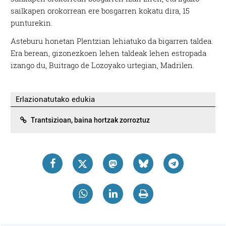
sailkapen orokorrean ere bosgarren kokatu dira, 15
punturekin.
Asteburu honetan Plentzian lehiatuko da bigarren taldea.
Era berean, gizonezkoen lehen taldeak lehen estropada
izango du, Buitrago de Lozoyako urtegian, Madrilen.
Erlazionatutako edukia
Trantsizioan, baina hortzak zorroztuz