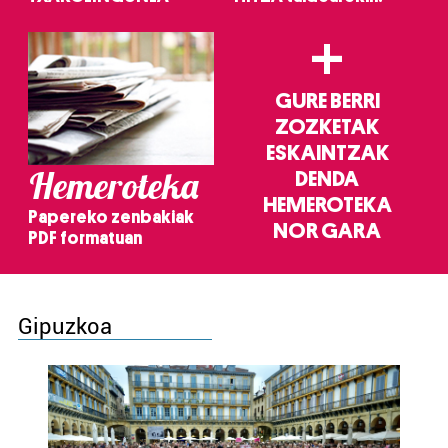
+
GURE BERRI
ZOZKETAK
ESKAINTZAK
Hemeroteka
DENDA
HEMEROTEKA
Papereko zenbakiak
NOR GARA
PDF formatuan
Gipuzkoa