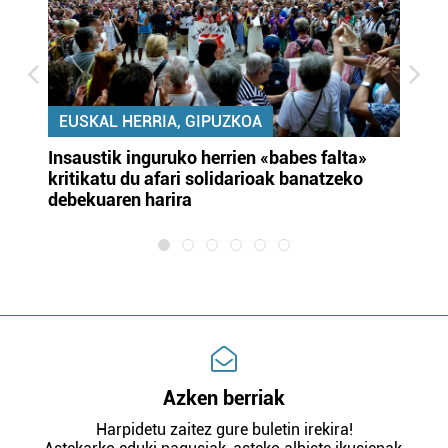
EUSKAL HERRIA, GIPUZKOA
Insaustik inguruko herrien «babes falta»
KA
kritikatu du afari solidarioak banatzeko
du
debekuaren harira
e
Azken berriak
Harpidetu zaitez gure buletin irekira!