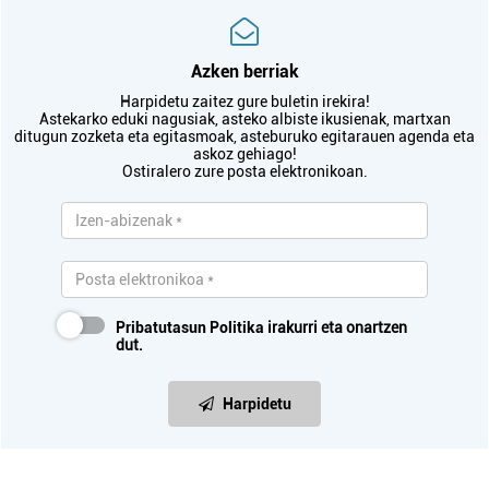
Azken berriak
Harpidetu zaitez gure buletin irekira!
Astekarko eduki nagusiak, asteko albiste ikusienak, martxan
ditugun zozketa eta egitasmoak, asteburuko egitarauen agenda eta
askoz gehiago!
Ostiralero zure posta elektronikoan.
Pribatutasun Politika
irakurri eta onartzen
dut.
Harpidetu