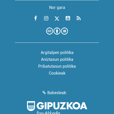
Nor gara
Argitalpen politika
Aniztasun politika
Pribatutasun politika
Cookieak
Babesleak: