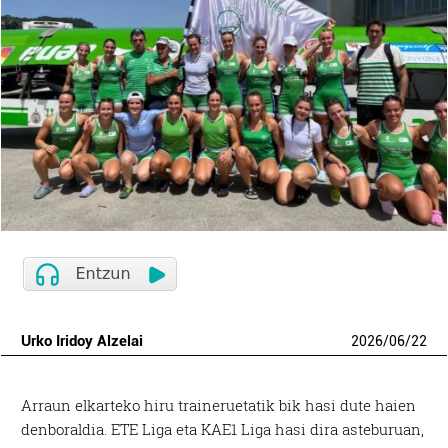
Urko Iridoy Alzelai
2026
/
06
/
22
Arraun elkarteko hiru traineruetatik bik hasi dute haien
denboraldia. ETE Liga eta KAE1 Liga hasi dira asteburuan,