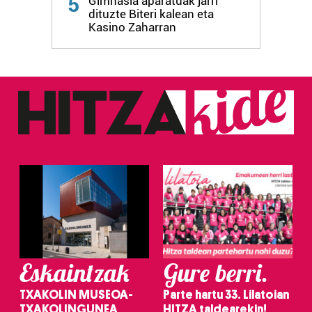
5
Gimnasia aparatuak jarri
dituzte Biteri kalean eta
Kasino Zaharran
Eskaintzak
Gure berri.
TXAKOLIN MUSEOA-
Parte hartu 33. Lilatoian
TXAKOLINGUNEA
HITZA taldearekin!