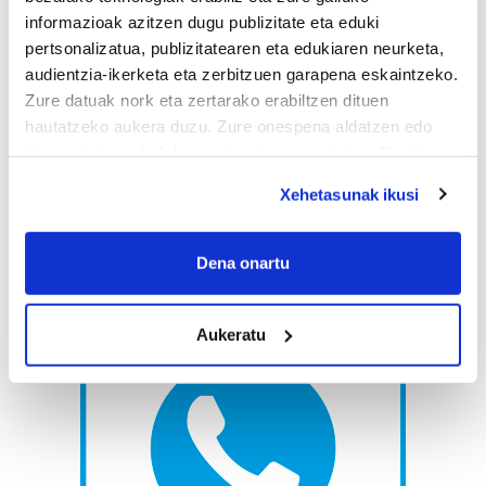
informazioak azitzen dugu publizitate eta eduki
pertsonalizatua, publizitatearen eta edukiaren neurketa,
audientzia-ikerketa eta zerbitzuen garapena eskaintzeko.
Zure datuak nork eta zertarako erabiltzen dituen
hautatzeko aukera duzu. Zure onespena aldatzen edo
deuseztatzen ahal duzu edozein momentutan, Cookie
deklaraziotik edo Privacy triggerean klikatuz.
Xehetasunak ikusi
If you allow, we would also like to:
Collect information about your geographical
Dena onartu
location which can be accurate to within several
meters
Aukeratu
Identify your device by actively scanning it for
specific characteristics (fingerprinting)
Find out more about how your personal data is processed
and set your preferences in the
details section
.
Guk eta gure bazkideek zure datu pertsonalak